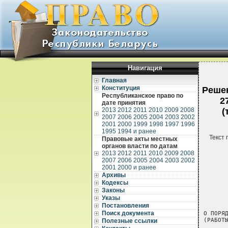
Навигация
Главная
Конституция
Решен
Республиканское право по
2
дате принятия
2013
2012
2011
2010
2009
2008
(
2007
2006
2005
2004
2003
2002
2001
2000
1999
1998
1997
1996
1995
1994 и ранее
Текст 
Правовые акты местных
органов власти по датам
2013
2012
2011
2010
2009
2008
2007
2006
2005
2004
2003
2002
2001
2000 и ранее
Архивы
Кодексы
Законы
        РЕШЕНИЕ МИНСКОГО ОБЛАСТНОГО ИСПОЛНИТЕЛЬНОГО КОМИТЕТА
                       27 января 2003 г. № 45

О ПОРЯДКЕ РЕГУЛИРОВАНИЯ ЦЕН (ТАРИФОВ), НАДБАВОК НА ТОВАРЫ
(РАБОТЫ, УСЛУГИ) ДЛЯ МЕСТНОГО ПОТРЕБЛЕНИЯ

       ![Изменения и дополнения:
            Решение Минского областного исполнительного комитета  от
         4 ноября 2003 г. №  842 (Национальный реестр правовых актов
         Республики Беларусь, 2003 г., № 132, 9/3033);
            Решение Минского  областного исполнительного комитета от
         5 мая 2004 г.  № 401 (Национальный  реестр  правовых  актов
         Республики Беларусь, 2004 г., № 80, 9/3423);
            Решение Минского  областного исполнительного комитета от
         14 марта 2005 г.  № 191 (Национальный реестр правовых актов
         Республики Беларусь, 2005 г., № 63, 9/4083);
            Решение Минского областного исполнительного комитета  от
         29  мая  2006 г.  № 514 (Национальный реестр правовых актов
         Республики Беларусь, 2006 г., № 97, 9/5178)]

     Во  исполнение  Указа  Президента Республики Беларусь от 19 мая
1999  г.  №  285  "О некоторых мерах по стабилизации цен (тар
Указы
Постановления
Поиск документа
Полезные ссылки