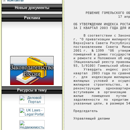
Контакты
Новые документы
      РЕШЕНИЕ ГОМЕЛЬСКОГО ОБ
                      17 апр
Реклама
ОБ УТВЕРЖДЕНИИ ИНДЕКСА РОСТА
ЗА I КВАРТАЛ 2003 ГОДА ДЛЯ И
     В соответствии с Законо
г. "О приватизации жилищного
Вярхоўнага Савета Рэспублiкi
постановлением  Совета  Мини
2001 г.  № 1399  "Об  утверж
помещений в домах государств
и ремонте и Положения об инд
(Национальный реестр правовы
93, 5/9100) Гомельский облас
     Утвердить  индекс  рост
квартал  2003 года по сравне
г.  для  индексации жилищных
жилищных  условий  и  осущес
жилищное  строительство,  в 
реконструкцию   одноквартирн
Ресурсы в тему
вступившим  в  организацию  
жилые    помещения   путем  
задолженности  по  кредитам 
указанные цели, в размере 54
Председатель                
Управляющий делами          