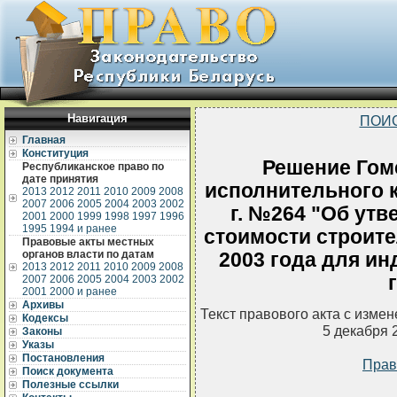
Навигация
ПОИ
Главная
Конституция
Решение Гом
Республиканское право по
дате принятия
исполнительного к
2013
2012
2011
2010
2009
2008
2007
2006
2005
2004
2003
2002
г. №264 "Об утв
2001
2000
1999
1998
1997
1996
1995
1994 и ранее
стоимости строите
Правовые акты местных
органов власти по датам
2003 года для и
2013
2012
2011
2010
2009
2008
2007
2006
2005
2004
2003
2002
2001
2000 и ранее
Архивы
Текст правового акта с изме
Кодексы
5 декабря 
Законы
Указы
Постановления
Прав
Поиск документа
Полезные ссылки