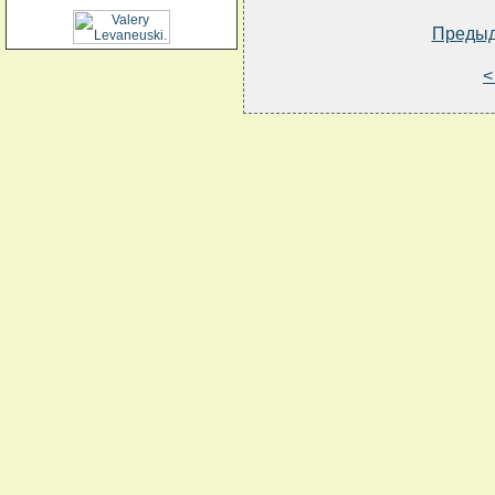
Преды
<