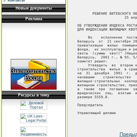
Контакты
Новые документы
       РЕШЕНИЕ ВИТЕБСКОГО ОБ
                      25 апр
Реклама
ОБ УТВЕРЖДЕНИИ ИНДЕКСА РОСТА
ДЛЯ ИНДЕКСАЦИИ ЖИЛИЩНЫХ КВОТ
     Во    исполнение  поста
Беларусь  от  21 сентября 20
приватизации  жилых  помещен
фонда,  их эксплуатации и ре
квоты  (суммы  квот)" (Нацио
Беларусь,  2001 г., № 93, 5/
комитет решил:

     Утвердить  во  втором к
строительства  жилья  в срав
на  31  декабря  1991  г.  д
начавшим    строительство   
жилищно-строительных  коопер
жилищном строительстве, прио
а  также  при  погашении  за
юридических  лиц,  взятым  и
Ресурсы в тему
размере 5559,8.

Председатель                
Управляющий делами          
Преды