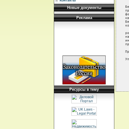
Контакты
 
Б
Новые документы
п
ф
Реклама
к
Б
к
 
р
н
и
п
П
У
Ресурсы в тему