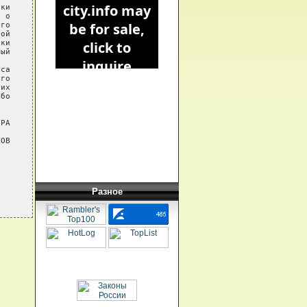
ки

 о

го

ой

ки

ый

са

го

их

бо

РА

ОВ

Разное