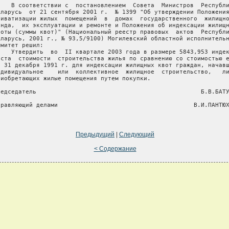
    В соответствии с  постановлением  Совета  Министров  Республи
еларусь  от 21 сентября 2001 г.  № 1399 "Об утверждении Положения
риватизации жилых  помещений  в  домах  государственного  жилищно
онда,  их эксплуатации и ремонте и Положения об индексации жилищн
воты (суммы квот)" (Национальный реестр правовых  актов  Республи
еларусь, 2001 г., № 93,5/9100) Могилевский областной исполнительн
омитет решил:

    Утвердить  во  II квартале 2003 года в размере 5843,953 индек
оста  стоимости  строительства жилья по сравнению со стоимостью е
а 31 декабря 1991 г. для индексации жилищных квот граждан, начавш
ндивидуальное    или  коллективное  жилищное  строительство,   ли
риобретающих жилые помещения путем покупки.

редседатель                                              Б.В.БАТУ
правляющий делами                                      В.И.ПАНТЮХ
Предыдущий
|
Следующий
< Содержание