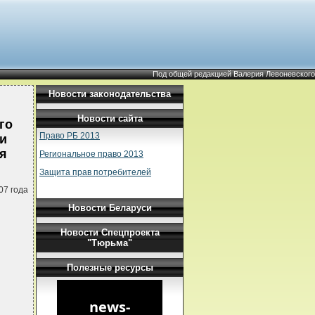
Под общей редакцией Валерия Левоневского
Новости законодательства
Новости сайта
го
Право РБ 2013
ии
ля
Региональное право 2013
Защита прав потребителей
07 года
Новости Беларуси
Новости Спецпроекта
"Тюрьма"
Полезные ресурсы