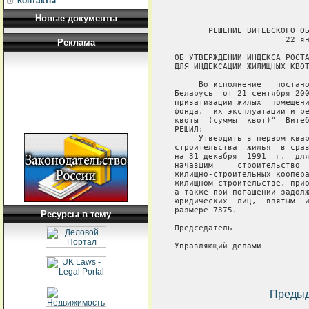
Контакты
Новые документы
       РЕШЕНИЕ ВИТЕБСКОГО ОБ
                       22 ян
Реклама
ОБ УТВЕРЖДЕНИИ ИНДЕКСА РОСТА
ДЛЯ ИНДЕКСАЦИИ ЖИЛИЩНЫХ КВОТ
     Во исполнение   постано
Беларусь  от 21 сентября 200
приватизации жилых  помещени
фонда,  их эксплуатации и ре
квоты  (суммы  квот)"  Витеб
РЕШИЛ:

     Утвердить в первом квар
строительства  жилья  в срав
на 31 декабря  1991  г.  для
начавшим     строительство  
жилищно-строительных коопера
жилищном строительстве, прио
а также при погашении задолж
юридических  лиц,  взятым  и
размере 7375.

Ресурсы в тему
Председатель                
Управляющий делами          
Преды