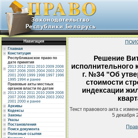
Навигация
ПОИ
Главная
Конституция
Решение Вит
Республиканское право по
дате принятия
исполнительного к
2013
2012
2011
2010
2009
2008
2007
2006
2005
2004
2003
2002
г. №34 "Об утв
2001
2000
1999
1998
1997
1996
1995
1994 и ранее
стоимости стр
Правовые акты местных
органов власти по датам
индексации жи
2013
2012
2011
2010
2009
2008
кварт
2007
2006
2005
2004
2003
2002
2001
2000 и ранее
Архивы
Текст правового акта с изме
Кодексы
5 декабря 
Законы
Указы
Постановления
Прав
Поиск документа
Полезные ссылки