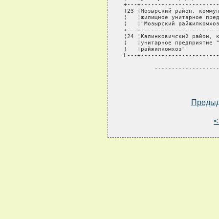
Преды
<