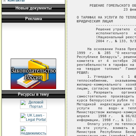
Контакты
      РЕШЕНИЕ ГОМЕЛЬСКОГО ОБЛАСТНОГО ИСПОЛНИТЕЛЬНОГО КОМИТЕТА
                      23 февраля 2004 г. № 111

О ТАРИФАХ НА УСЛУГИ ПО ТЕПЛОСНАБЖЕНИЮ, ОКАЗЫВАЕМЫЕ
ЮРИДИЧЕСКИМ ЛИЦАМ
         -----------------------------------------------------------
         Решение утратило  силу  решением   Гомельского   областного
         исполнительного   комитета   от  19  июля  2004  г.  №  506
         (Национальный реестр правовых  актов  Республики  Беларусь,
         2004 г., № 133, 9/3588)   

     На основании Указа Президента Республики  Беларусь  от  19  мая
1999  г.  №  285  "О некоторых мерах по стабилизации цен (тарифов) в
Республике Беларусь", решения Гомельского областного исполнительного
комитета  от  4  октября  2002  г.  №  656  "Об  установлении уровня
рентабельности в тарифах на коммунальные услуги и оптовых  надбавках
на  твердое  топливо"  Гомельский  областной  исполнительный комитет
РЕШИЛ:
     1. Утвердить    с  1  февраля  2004 г.  тарифы  на  услуги   по
теплоснабжению,   оказываемые  организациями  системы   Министерства
жилищно-коммунального  хозяйства  Республики  Беларусь   юридическим
лицам, согласно приложению 1.
     2. Разрешить    организациям  жилищно-коммунального   хозяйства
самостоятельно  производить  индексацию тарифов в связи с изменением
курса белорусского рубля по отношению к доллару США в соответствии с
Методикой  индексации цен (тарифов) на оказываемые юридическим лицам
услуги    по   водо- и  теплоснабжению,  канализации,   утвержденной
Министерством жилищно-коммунального хозяйства Республики Беларусь 17
апреля    1998 г.    № 06/02-177    (Бюллетень   нормативно-правовой
информации, 1998 г., № 11).
     Оплату услуг по теплоснабжению, включая погашение задолженности
за эти  услуги,  взимать  в  соответствии  с  постановлением  Совета
Министров  Республики  Беларусь  от  19  марта  1998  г.  №  429 "Об
индексации цен (тарифов) на коммунальные услуги для юридических лиц"
(Собрание декретов,  указов Президента и постановлений Правительства
Республики Беларусь,  1998 г.,  № 8, ст.202) по тарифам, действующим
на момент оплаты.
     3. Утвердить    удельный    вес  затрат  на  природный  газ   и
электрическую  энергию к объему услуг по теплоснабжению, оказываемых
организациями  системы  Министерства жилищно-коммунального хозяйства
Республики Беларусь юридическим лицам, согласно приложению 2.
     4. В  связи  с принятием настоящего решения признать утратившим
силу  решение  Гомельского  областного исполнительного комитета от 2
декабря  2003 г.  № 806  "О  тарифах  на  услуги  по теплоснабжению,
оказываемые  юридическим  лицам" (Национальный реестр правовых актов
Республики Беларусь, 2003 г., № 144, 9/3073).

Председатель                                             А.С.Якобсон

Управляющий делами                                 Н.А.Протосовицкий

                                            Приложение 1
                                            к решению
                                            Гомельского областного
                                            исполнительного комитета
                                            23.02.2004 № 111

                               ТАРИФЫ
       на услуги по теплоснабжению, оказываемые организациями
        системы Министерства жилищно-коммунального хозяйства
               Республики Беларусь юридическим лицам

----T--------------------------------------T-----------------------¬
¦   ¦                                      ¦Тарифы без налога на   ¦
¦   ¦                                      ¦добавленную стоимость  ¦
¦   ¦                                      ¦    (рублей за 1       ¦
¦ № ¦                                      ¦     гигакалорию)      ¦
¦п/п¦       Наименование организации       +------------T----------+
¦   ¦                                      ¦для ведом-  ¦для прочих¦
¦   ¦                                      ¦ственного   ¦юридичес- ¦
¦   ¦                                      ¦жилищного   ¦ких лиц   ¦
¦   ¦                                      ¦фонда       ¦          ¦
+---+--------------------------------------+------------+----------+
¦ 1 ¦Город (далее - г.) Гомель,            ¦    60836   ¦   57008  ¦
¦   ¦коммунальное производственное         ¦            ¦          ¦
¦   ¦унитарное предприятие                 ¦            ¦          ¦
¦   ¦"Гомельоблтеплосеть"                  ¦            ¦          ¦
+---+--------------------------------------+------------+----------+
¦ 2 ¦г.Мозырь, коммунальное дочернее       ¦    81792   ¦   74574  ¦
¦   ¦унитарное предприятие                 ¦
Новые документы
Реклама
Ресурсы в тему