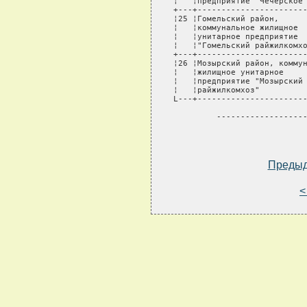
Преды
<