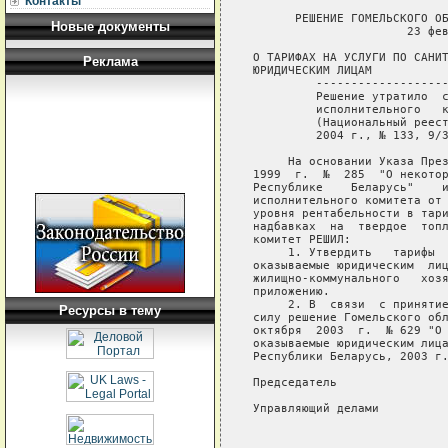
Контакты
      РЕШЕНИЕ ГОМЕЛЬСКОГО ОБЛАСТНОГО ИСПОЛНИТЕЛЬНОГО КОМИТЕТА
                      23 февраля 2004 г. № 113

О ТАРИФАХ НА УСЛУГИ ПО САНИТАРНОЙ ОЧИСТКЕ, ОКАЗЫВАЕМЫЕ
ЮРИДИЧЕСКИМ ЛИЦАМ
         -----------------------------------------------------------
         Решение утратило  силу  решением   Гомельского   областного
         исполнительного   комитета   от  19  июля  2004  г.  №  506
         (Национальный реестр правовых  актов  Республики  Беларусь,
         2004 г., № 133, 9/3588)   

     На основании Указа Президента Республики  Беларусь  от  19  мая
1999  г.  №  285  "О некоторых мерах по стабилизации цен (тарифов) в
Республике    Беларусь"    и    решения    Гомельского    областного
исполнительного комитета от 4 октября 2002 г. № 656 "Об установлении
уровня рентабельности в тарифах на  коммунальные  услуги  и  оптовых
надбавках  на  твердое  топливо" Гомельский областной исполнительный
комитет РЕШИЛ:
     1. Утвердить   тарифы   на   услуги   по   санитарной  очистке,
оказываемые юридическим  лицам  организациями  системы  Министерства
жилищно-коммунального   хозяйства   Республики   Беларусь,  согласно
приложению.
     2. В  связи  с принятием настоящего решения признать утратившим
силу решение Гомельского областного исполнительного  комитета  от  1
октября  2003  г.  № 629 "О тарифах на услуги по санитарной очистке,
оказываемые юридическим лицам" (Национальный реестр  правовых  актов
Республики Беларусь, 2003 г., № 114, 9/2953).

Председатель                                             А.С.Якобсон

Управляющий делами                                 Н.А.Протосовицкий

                                            Приложение
                                            к решению
                                            Гомельского областного
                                            исполнительного комитета
                                            23.02.2004 № 113

                               ТАРИФЫ
   на услуги по санитарной очистке, оказываемые юридическим лицам
 организациями системы Министерства жилищно-коммунального хозяйства
                        Республики Беларусь

----T------------------------------T-------------------------------¬
¦   ¦                              ¦            Тарифы             ¦
¦   ¦                              +-----------T---------T---------+
¦   ¦                              ¦для        ¦         ¦         ¦
¦   ¦                              ¦жилищного  ¦         ¦         ¦
¦   ¦                              ¦фонда      ¦         ¦         ¦
¦   ¦                              ¦юридических¦         ¦для      ¦
¦   ¦                              ¦лиц        ¦для      ¦прочих   ¦
¦ № ¦                              ¦государ-   ¦бюджетной¦юридичес-¦
¦п/п¦   Наименование организации   ¦ственной и ¦организа-¦ких      ¦
¦   ¦                              ¦негосудар- ¦ции      ¦лиц      ¦
¦   ¦                              ¦ственной   ¦         ¦         ¦
¦   ¦                              ¦форм       ¦         ¦         ¦
¦   ¦                              ¦собствен-  ¦         ¦         ¦
¦   ¦                              ¦ности      ¦         ¦         ¦
¦   ¦                              +-----------+---------+---------+
¦   ¦                              ¦   без налога на добавленную   ¦
¦   ¦                              ¦     стоимость (рублей за      ¦
¦   ¦                              ¦       1 кубический метр)      ¦
+---+------------------------------+-----------T---------T---------+
¦ 1 ¦Город (далее - г.) Гомель,    ¦    4255   ¦   8751  ¦   9217  ¦
¦   ¦коммунальное унитарное        ¦           ¦         ¦         ¦
¦   ¦предприятие "Спецкоммунтранс" ¦           ¦         ¦         ¦
+---+------------------------------+-----------+---------+---------+
¦ 2 ¦г.Мозырь, коммунальное        ¦    4121   ¦   4947  ¦   5961  ¦
¦   ¦дочернее унитарное            ¦           ¦         ¦         ¦
¦   ¦предприятие "Мозырская        ¦           ¦         ¦         ¦
¦   ¦спецавтобаза"                 ¦           ¦         ¦         ¦
+---+------------------------------+-----------+---------+---------+
¦ 3 ¦г.Речица, коммунальное        ¦    4920   ¦   4938  ¦   5366  ¦
¦   ¦унитарное предприятие         ¦           ¦         ¦         ¦
¦   ¦"Речицаблагоустройство"       ¦           ¦         ¦         ¦
+---+------------------------------+-----------+---------+---------+
¦ 4 ¦г.Речица, коммунальное        ¦    3673   ¦   3725  ¦   4048  ¦
¦   ¦унитарное предприятие         ¦           ¦         ¦         ¦
¦   ¦"Речицкий райжи
Новые документы
Реклама
Ресурсы в тему