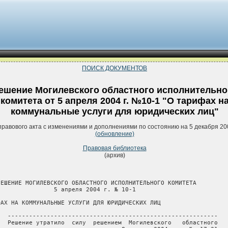
ПОИСК ДОКУМЕНТОВ
ешение Могилевского областного исполнительно
комитета от 5 апреля 2004 г. №10-1 "О тарифах н
коммунальные услуги для юридических лиц"
правового акта с изменениями и дополнениями по состоянию на 5 декабря 20
(обновление)
Правовая библиотека
(архив)
вязи с изменением
курса белорусского рубля по отношению к доллару США в соответствии с
Методикой  индексации цен (тарифов) на оказываемые юридическим лицам
услуги    по   водо- и  теплоснабжению,  канализации,   утвержденной
Министерством жилищно-коммунального хозяйства Республики Беларусь от
17    апреля  1998 г.  № 06/02-177  (Бюллетень   нормативно-правовой
информации, 1998 г., № 11).
     Оплату  услуг  по  водо- и теплоснабжению, канализации, включая
погашение  задолженности  за  эти  услуги,  взимать в соответствии с
постановлением  Совета  Министров  Республики  Беларусь  от 19 марта
1998 г.  № 429  "Об  индексации цен (тарифов) на коммунальные услуги
для  юридических  лиц"  (Собрание  декретов,  указов  Президента   и
постановлений  Правительства  Республики  Беларусь,  1998 г.,   № 8,
ст.202) по тарифам, действующим на момент оплаты.
     3. Признать  утратившим  силу  решение  Могилевского областного
исполнительного  комитета  от 26 февраля 2004 г. № 5-9 "О тарифах на
коммунальные  услуги  для  юридических  лиц"  (Национальный   реестр
правовых актов Республики Беларусь, 2004 г., № 51, 9/3270).
     4. Настоящее    решение  опубликовать  в  газете   "Магiлёўскiя
ведамасцi".

Председатель                                              Б.В.Батура

Управляющий делами                                      В.И.Пантюхов

                                            Приложение 1
                                            к решению
                                            Могилевского областного
                                            исполнительного комитета
                                            05.04.2004 № 10-1

                         ПРЕДЕЛЬНЫЕ ТАРИФЫ
     на услуги по теплоснабжению, оказываемые юридическим лицам
      предприятиями управления жилищно-коммунального хозяйства
          Могилевского областного исполнительного комитета

                                                     (рублей за 1 гигакалорию)
---------------------------------------T-------------------------------------¬
¦                                      ¦          Юридические лица           ¦
¦                                      +----------T------------T-------------+
¦                                      ¦бюджетные ¦хозрасчетные¦жилищно-экс- ¦
¦       Наименование предприятия       ¦учреждения¦потребители ¦плуатационные¦
¦                                      ¦(с рента- ¦(с рента-   ¦организации  ¦
¦                                      ¦бельностью¦бельностью  ¦(с рентабель-¦
¦                                      ¦до 10     ¦до 30       ¦ностью до 10 ¦
¦                                      ¦процентов)¦процентов)  ¦процентов)   ¦
+--------------------------------------+----------+------------+-------------+
¦                     Теплоэнергия собственной выработки                     ¦
+--------------------------------------T----------T------------T-------------+
¦Белыничское унитарное коммунальное    ¦          ¦            ¦             ¦
¦предприятие "Жилкомхоз"               ¦   73743  ¦    83499   ¦    75528    ¦
+--------------------------------------+----------+------------+-------------+
¦Унитарное коммунальное предприятие    ¦          ¦            ¦             ¦
¦"Жилкомхоз" Бобруйского района        ¦   79110  ¦    93492   ¦    75703    ¦
+--------------------------------------+----------+------------+-------------+
¦Быховское унитарное коммунальное      ¦          ¦            ¦             ¦
¦предприятие "Жилкомхоз"               ¦   76909  ¦    89079   ¦    79073    ¦
+--------------------------------------+----------+------------+-------------+
¦Бобруйское коммунальное унитарное     ¦          ¦            ¦             ¦
¦предприятие теплоэнергетики           ¦   64964  ¦    75114   ¦    64727    ¦
+--------------------------------------+----------+------------+-------------+
¦Глусское унитарное коммунальное       ¦          ¦            ¦             ¦
¦предприятие "Жилкомхоз"               ¦  120030  ¦   138060   ¦   139090    ¦
+--------------------------------------+----------+------------+-------------+
¦Горецкое унитарное коммунальное       ¦          ¦            ¦             ¦
¦предприятие "Теплоэнергетика"         ¦   60080  ¦    70872   ¦    69391    ¦
+--------------------------------------+----------+------------+-------------+
¦Дрибинское унитарное коммунальное     ¦          ¦            ¦             ¦
¦предприятие "Жилкомхоз"               ¦   76398  ¦    81982   ¦    80218    ¦
+--------------------------------------+----------+------------+-------------+
¦Кировское унитарное коммунальное      ¦          ¦            ¦             ¦
¦предприятие "Жилкомхоз"               ¦   83665  ¦    92496   ¦    89437    ¦
+--------------------------------------+----------+------------+-------------+
¦Климовичское унитарное коммунальное   ¦          ¦            ¦             ¦
¦предприятие "Коммунальник"            ¦   91985  ¦   107127   ¦    83281    ¦
+--------------------------------------+----------+------------+-------------+
¦Кличевское унитарное коммунальное     ¦          ¦            ¦             ¦
¦предприятие "Жилкомхоз"               ¦  113203  ¦   121527   ¦             ¦
+--------------------------------------+----------+------------+-------------+
¦Унитарное коммунальное                ¦          ¦            ¦             ¦
¦производственное предприятие          ¦          ¦            ¦             ¦
¦"Костюковичский жилкомхоз"            ¦  134607  ¦   150663   ¦             ¦
+--------------------------------------+----------+------------+-------------+
¦Краснопольское унитарное              ¦          ¦            ¦             ¦
¦производственное коммунальное         ¦          ¦            ¦             ¦
¦предприятие "Жилкоммунхоз"            ¦   95361  ¦   110869   ¦             ¦
+--------------------------------------+----------+------------+-------------+
¦Кричевское унитарное коммунальное     ¦          ¦            ¦             ¦
¦производственное предприятие          ¦          ¦            ¦             ¦
¦"Коммунальник"                        ¦   85690  ¦    92855   ¦    82600    ¦
+--------------------------------------+----------+------------+-------------+
¦Круглянское унитарное коммунальное    ¦          ¦            ¦             ¦
¦предприятие "Жилкомхоз"               ¦   87000  ¦    96649   ¦    90807    ¦
+--------------------------------------+----------+------------+-------------+
¦Могилевское городское коммунальное    ¦          ¦            ¦             ¦
¦унитарное предприятие теплоэнергетики ¦   77557  ¦    91658   ¦    74089    ¦
+--------------------------------------+----------+------------+-------------+
¦Могилевское унитарное коммунальное    ¦          ¦            ¦             ¦
¦предприятие "Жилкомхоз"               ¦   90723  ¦   101463   ¦    95398    ¦
+--------------------------------------+----------+------------+-------------+
¦Мстиславское унитарное коммунальное   ¦          ¦            ¦             ¦
¦производственное предприятие          ¦          ¦            ¦             ¦
¦"Жилкомхоз"                           ¦   95047  ¦   109868   ¦   103590    ¦
+--------------------------------------+----------+------------+-------------+
¦Осиповичское унитарное коммунальное   ¦          ¦            ¦             ¦
¦предприятие жилищно-коммунального     ¦          ¦            ¦             ¦
¦хозяйства                             ¦   87687  ¦    97720   ¦    93430    ¦
+--------------------------------------+----------+------------+-------------+
¦Славгородское унитарное коммунальное  ¦          ¦            ¦             ¦
¦предприятие "Жилкомхоз"               ¦   91386  ¦   106105   ¦    95065    ¦
+--------------------------------------+----------+------------+-------------+
¦Хотимское унитарное коммунальное      ¦          ¦            ¦             ¦
¦предприятие "Жилкомхоз"               ¦   98934  ¦   115574   ¦    98934    ¦
+--------------------------------------+----------+------------+-------------+
¦Чаусское унитарное коммунальное       ¦          ¦            ¦             ¦
¦предприятие "Жилкомхоз"               ¦   83960  ¦    98552   ¦    87528    ¦
+--------------------------------------+----------+------------+-------------+
¦Унитарное коммунальное                ¦          ¦            ¦             ¦
¦производственное предприятие          ¦          ¦            ¦             ¦
¦"Чериковский жилкоммунхоз"            ¦   65054  ¦    73990   ¦    71134    ¦
+--------------------------------------+----------+------------+-------------+
¦Шкловское унитарное коммунальное      ¦          ¦            ¦             ¦
¦предприятие "Жилкомхоз"               ¦  101327  ¦   113793   ¦    94700    ¦
+--------------------------------------+----------+------------+-------------+
¦         Покупная теплоэнергия с учетом затрат по транспо