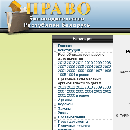
Навигация
Главная
Конституция
Р
Республиканское право по
дате принятия
2013
2012
2011
2010
2009
2008
2007
2006
2005
2004
2003
2002
2001
2000
1999
1998
1997
1996
Текст 
1995
1994 и ранее
Правовые акты местных
органов власти по датам
2013
2012
2011
2010
2009
2008
2007
2006
2005
2004
2003
2002
2001
2000 и ранее
Архивы
Кодексы
      РЕШЕНИЕ МОГИЛЕВСКОГО ОБЛАСТНОГО ИСПОЛНИТЕЛЬНОГО КОМИТЕТА
                      5 апреля 2004 г. № 10-1

О ТАРИФАХ НА КОММУНАЛЬНЫЕ УСЛУГИ ДЛЯ ЮРИДИЧЕСКИХ ЛИЦ

         -----------------------------------------------------------
         Решение утратило  силу  решением  Могилевского   областного
         исполнительного   комитета  от  8  июля  2004  г.  №  17-21
         (Национальный реестр правовых  актов  Республики  Беларусь,
         2004 г., № 119, 9/3559)    

     На  основании  Указа  Президента  Республики Беларусь от 19 мая
1999 г.  № 285  "О  некоторых  мерах по стабилизации цен (тарифов) в
Республике  Беларусь"  Могилевский  областной исполнительный комитет
РЕШИЛ:
     1. Утвердить  предельные  тарифы  на  услуги по теплоснабжению,
водоснабжению, канализации и санитарной очистке для юридических лиц,
оказываемые предприятиями управления жилищно-коммунального хозяйства
Могилевского    областного    исполнительного   комитета,   согласно
приложениям 1-4.
     2. Разрешить    предприятиям  жилищно-коммунального   хозяйства
самостоятельно  производить  индексацию тарифов в с
Законы
Указы
Постановления
Поиск документа
Полезные ссылки