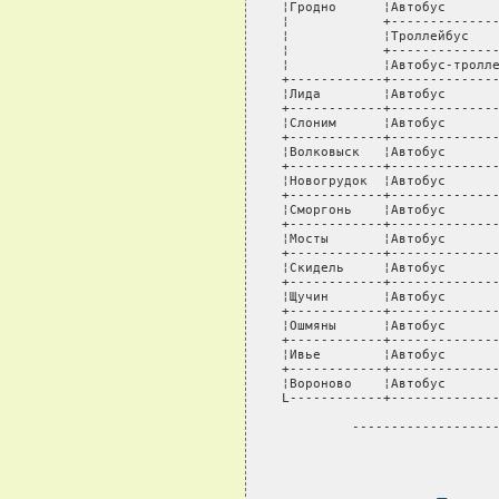
¦Гродно      ¦Автобус       
¦            +--------------
¦            ¦Троллейбус    
¦            +--------------
¦            ¦Автобус-тролле
+------------+--------------
¦Лида        ¦Автобус       
+------------+--------------
¦Слоним      ¦Автобус       
+------------+--------------
¦Волковыск   ¦Автобус       
+------------+--------------
¦Новогрудок  ¦Автобус       
+------------+--------------
¦Сморгонь    ¦Автобус       
+------------+--------------
¦Мосты       ¦Автобус       
+------------+--------------
¦Скидель     ¦Автобус       
+------------+--------------
¦Щучин       ¦Автобус       
+------------+--------------
¦Ошмяны      ¦Автобус       
+------------+--------------
¦Ивье        ¦Автобус       
+------------+--------------
¦Вороново    ¦Автобус       
L------------+--------------
         -------------------