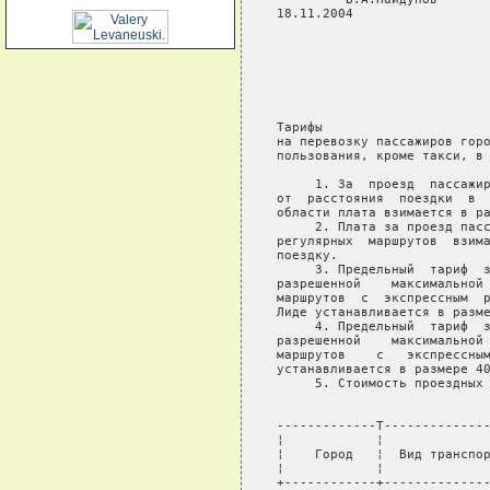
18.11.2004

                            
                            
                            
                            
                            
Тарифы

на перевозку пассажиров горо
пользования, кроме такси, в 
     1. За  проезд  пассажир
от  расстояния  поездки  в  
области плата взимается в ра
     2. Плата за проезд пасс
регулярных  маршрутов  взима
поездку.

     3. Предельный  тариф  з
разрешенной    максимальной 
маршрутов  с  экспрессным  р
Лиде устанавливается в разме
     4. Предельный  тариф  з
разрешенной    максимальной 
маршрутов    с   экспрессным
устанавливается в размере 40
     5. Стоимость проездных 
                            
-------------T--------------
¦            ¦              
¦    Город   ¦  Вид транспор
¦            ¦              
+------------+--------------