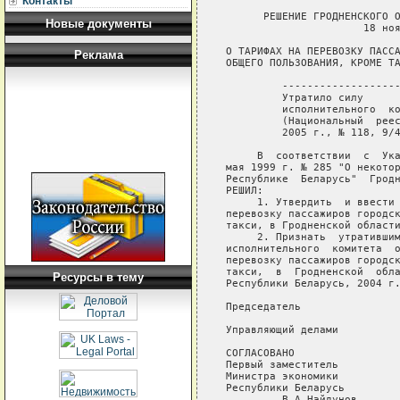
Контакты
      РЕШЕНИЕ ГРОДНЕНСКОГО О
Новые документы
                      18 ноя
О ТАРИФАХ НА ПЕРЕВОЗКУ ПАССА
Реклама
ОБЩЕГО ПОЛЬЗОВАНИЯ, КРОМЕ ТА
         -------------------
         Утратило силу      
         исполнительного  ко
         (Национальный  реес
         2005 г., № 118, 9/4
     В  соответствии  с  Ука
мая 1999 г. № 285 "О некотор
Республике  Беларусь"  Гродн
РЕШИЛ:

     1. Утвердить  и ввести 
перевозку пассажиров городск
такси, в Гродненской области
     2. Признать  утратившим
исполнительного  комитета  о
перевозку пассажиров городск
такси,  в  Гродненской  обла
Ресурсы в тему
Республики Беларусь, 2004 г.
Председатель                
Управляющий делами          
СОГЛАСОВАНО

Первый заместитель

Министра экономики

Республики Беларусь

         В.А.Найдунов
