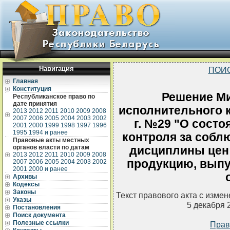
Навигация
ПОИ
Главная
Конституция
Решение Ми
Республиканское право по
дате принятия
исполнительного к
2013
2012
2011
2010
2009
2008
2007
2006
2005
2004
2003
2002
г. №29 "О состо
2001
2000
1999
1998
1997
1996
1995
1994 и ранее
контроля за собл
Правовые акты местных
органов власти по датам
дисциплины цен
2013
2012
2011
2010
2009
2008
продукцию, вып
2007
2006
2005
2004
2003
2002
2001
2000 и ранее
Архивы
Кодексы
Законы
Текст правового акта с изме
Указы
5 декабря 
Постановления
Поиск документа
Полезные ссылки
Прав