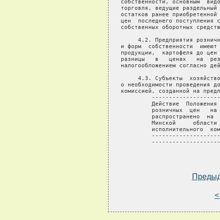
Преды
<