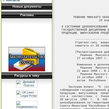
Контакты
Новые документы
Реклама
        РЕШЕНИЕ МИНСКОГО ОБЛАСТНОГО ИСПОЛНИТЕЛЬНОГО КОМИТЕТА
                       29 апреля 1997 г. N 29

 О СОСТОЯНИИ ЦЕНООБРАЗОВАНИЯ И КОНТРОЛЯ ЗА СОБЛЮДЕНИЕМ
 ГОСУДАРСТВЕННОЙ ДИСЦИПЛИНЫ ЦЕН НА СОЦИАЛЬНО ЗНАЧИМУЮ
 ПРОДУКЦИЮ, ВЫПУСКАЕМУЮ ПРЕДПРИЯТИЯМИ ОБЛАСТИ

         -----------------------------------------------------------
         Утратило силу  решением Минского областного исполнительного
         комитета от 30 ноября 2005 г. № 1050   

         [Распространение действия:
            Решение  Минского областного исполнительного комитета от
          27 октября 1997 г. N 106;

          Изменения и дополнения:
            Решение  Минского областного исполнительного комитета от
          22 июня 1998 г. N 16/6;
            Решение Минского областного  исполнительного комитета от
          23 октября 2000  г.  N  705 (Национальный  реестр правовых
          актов  Республики  Беларусь,   2000  г.,   N  108,  9/931).]

     Заслушав вопрос  "О  состоянии  ценообразования  и  контроля за
соблюдением государственной дисциплины  цен  на  социально  значимую
продукцию, выпускаемую  предприятиями  области",  исполком отмечает,
что в  соответствии  с  Указом  Президента  Республики  Беларусь  от
30 августа  1996  г.  N  345  "О  некоторых  мерах  по  упорядочению
ценообразования на территории Республики Беларусь" и  постановлением
Совета Министров Республики Беларусь от 20 февраля 1997 г. N 103 "Об
упорядочении  ценообразования"  проводится  определенная  работа  по
формированию цен и тарифов,  контролю за соблюдением государственной
дисциплины цен  на  социально  значимую  продукцию,  производимую  в
области.
     В целях   сдерживания   инфляционных   процессов  облисполкомом
регулируются цены на социально значимую продукцию путем  ограничения
предельного норматива рентабельности, установления фиксированных цен
и тарифов,   предельного   уровня   торговых    надбавок.    Ценовое
регулирование направлено  на установление цен и тарифов,  отражающих
реальные затраты  на  производство  и  реализацию  этой   продукции.
Отделом ценообразования  проводится  декларирование,  согласование и
анализ уровней    цен    на     основные     продовольственные     и
непродовольственные товары. Так, за 1996 год и I квартал т.г. в ходе
рассмотрения в сторону снижения скорректировано 35,2% представленных
предприятиями цен на сумму 150,7 млрд.руб.
     Согласование цен на такие социально значимые товары,  как  хлеб
массовых сортов, мука, молочная продукция, вареные колбасные изделия
и др.  дает положительные результаты.  Так,  из 39 позиций  основных
продуктов питания, цены на которые отслеживаются в республике, по 18
(или 46,2%) в области цены ниже среднего уровня,  а  по  21  позиции
(или 53,8%) - на уровне других областей.
     Проводимая в  области   ценовая   политика,   направленная   на
сдерживание роста  цен,  позволила  обеспечить существенное снижение
темпов инфляции и удерживать ее примерно на уровне,  предусмотренном
в годовом   прогнозе.  При  общем  росте  к  декабрю  прошлого  года
потребительских цен  на  39,3%,  или   2,8%   в   месяц,   цены   на
продовольственные товары выросли на 43,4%,  непродовольственные - на
30,3%, услуги - на 29,6%. Рост цен в промышленности был ниже, чем на
потребительском рынке.  Цены производителей выросли  на  32,6%,  или
2,4% в месяц.
     Вместе с  тем  необходимо  отметить,  что  на  предприятиях и в
организациях области  не  разрабатываются   или   носят   формальный
характер мероприятия по снижению себестоимости продукции.  На многих
предприятиях нарушаются требования "Основных  положений  по  составу
затрат, включаемых в себестоимость продукции (работ, услуг)" в части
нормированного отнесения   на   себестоимость   продукции    (услуг)
стоимости расходуемых    топливно-энергетических    ресурсов,   т.е.
отсутствуют утвержденные в установленном порядке  нормы  их  расхода
(Любанское РПП ЖКХ,  Солигорское ПО ЖКХ "Комплекс", Зеленоборское ПП
"Коммунальник" и  др.).  Действующие  на  предприятиях  положения  о
премировании не способствуют повышению эффективности производства.
     Существенно влияет на рост цен и снижение объемов производства.
Низким процентом     использования     производственных    мощностей
характеризуется работа большинства предприятий МГПО "Мясмолоко", где
средний процент использования мощностей за 1996 год составил 36,6%.
     Действующая система ценообразования на картофель и плодоовощную
продукцию не способствует снижению издержек обращения.
     В системе потребкооперации производство массовых сортов  хлеба,
цены на  которые  согласовываются,  является  убыточным (за 1996 год
убытки составили 6,9 млрд.руб.).
     Ослаблен ведомственный  контроль за соблюдением государственной
дисциплины цен  (лесохозяйственное объединение,  управление бытового
обслуживания населе
Ресурсы в тему