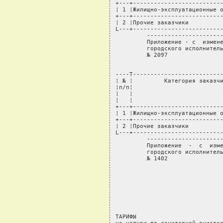
+---+--------------------------
¦ 1 ¦Жилищно-эксплуатационные о
+---+--------------------------
¦ 2 ¦Прочие заказчики          
L---+--------------------------
         ----------------------
         Приложение - с  измене
         городского исполнитель
         № 2097 

----T--------------------------
¦ № ¦         Категория заказчи
¦п/п¦                          
¦   ¦                          
¦   ¦                          
+---+--------------------------
¦ 1 ¦Жилищно-эксплуатационные о
+---+--------------------------
¦ 2 ¦Прочие заказчики          
L---+--------------------------
         ----------------------
         Приложение  -  с  изме
         городского исполнитель
         № 1402

                               
                               
                               
                               
                               
                               
ТАРИФЫ
