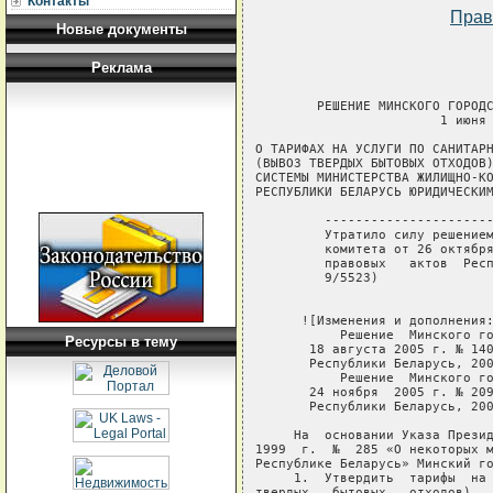
Контакты
Прав
Новые документы
Реклама
        РЕШЕНИЕ МИНСКОГО ГОРОДС
                        1 июня 
О ТАРИФАХ НА УСЛУГИ ПО САНИТАРН
(ВЫВОЗ ТВЕРДЫХ БЫТОВЫХ ОТХОДОВ)
СИСТЕМЫ МИНИСТЕРСТВА ЖИЛИЩНО-КО
РЕСПУБЛИКИ БЕЛАРУСЬ ЮРИДИЧЕСКИМ
         ----------------------
         Утратило силу решением
         комитета от 26 октября
         правовых   актов  Респ
         9/5523)  

      ![Изменения и дополнения:
           Решение  Минского го
Ресурсы в тему
       18 августа 2005 г. № 140
       Республики Беларусь, 200
           Решение  Минского го
       24 ноября  2005 г. № 209
       Республики Беларусь, 200
     На  основании Указа Презид
1999  г.  №  285 «О некоторых м
Республике Беларусь» Минский го
     1.  Утвердить  тарифы  на 
твердых   бытовых   отходов),  