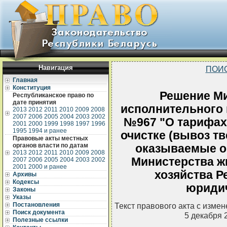
Навигация
ПОИ
Главная
Конституция
Решение Ми
Республиканское право по
дате принятия
исполнительного к
2013
2012
2011
2010
2009
2008
2007
2006
2005
2004
2003
2002
№967 "О тарифах 
2001
2000
1999
1998
1997
1996
1995
1994 и ранее
очистке (вывоз т
Правовые акты местных
органов власти по датам
оказываемые о
2013
2012
2011
2010
2009
2008
Министерства 
2007
2006
2005
2004
2003
2002
2001
2000 и ранее
хозяйства Р
Архивы
Кодексы
юриди
Законы
Указы
Постановления
Текст правового акта с изме
Поиск документа
5 декабря 
Полезные ссылки