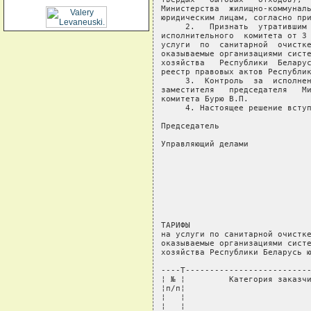
Министерства  жилищно-коммуналь
юридическим лицам, согласно при
     2.   Признать  утратившим 
исполнительного  комитета от 3 
услуги  по  санитарной  очистке
оказываемые организациями систе
хозяйства   Республики  Беларус
реестр правовых актов Республик
     3.  Контроль  за  исполнен
заместителя   председателя   Ми
комитета Бурю В.П.

     4. Настоящее решение вступ
Председатель                   
Управляющий делами             
                               
                               
                               
                               
                               
                               
ТАРИФЫ

на услуги по санитарной очистке
оказываемые организациями систе
хозяйства Республики Беларусь ю
----T--------------------------
¦ № ¦         Категория заказчи
¦п/п¦                          
¦   ¦                          
¦   ¦                          