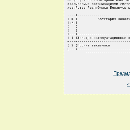
на услуги по санитарной очистке
оказываемые организациями систе
хозяйства Республики Беларусь ю
----T--------------------------
¦ № ¦          Категория заказч
¦п/п¦                          
¦   ¦                          
¦   ¦                          
+---+--------------------------
¦ 1 ¦Жилищно-эксплуатационные о
+---+--------------------------
¦ 2 ¦Прочие заказчики          
L---+--------------------------
         ----------------------
Преды
<