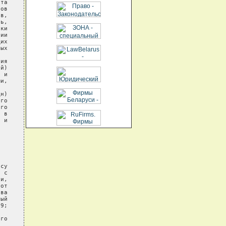
та

ов

в,

ь,

ки

ии

их

ых

ия

й)

 и

и,

н)

го

го

 в

 и

су

 с

и,

от

ва

ый

9;

го
