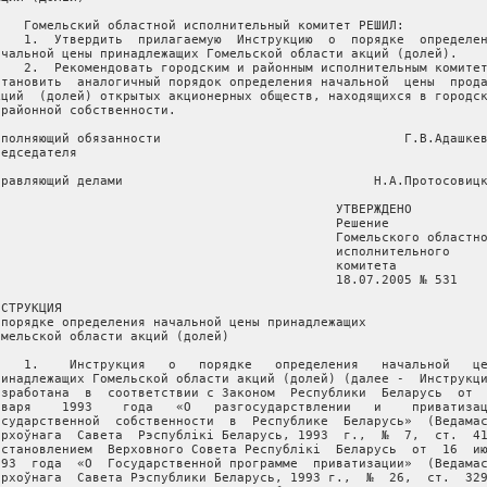
    Гомельский областной исполнительный комитет РЕШИЛ:

    1.  Утвердить  прилагаемую  Инструкцию  о  порядке  определен
ачальной цены принадлежащих Гомельской области акций (долей).

    2.  Рекомендовать городским и районным исполнительным комитет
становить  аналогичный порядок определения начальной  цены  прода
кций  (долей) открытых акционерных обществ, находящихся в городск
 районной собственности.

сполняющий обязанности                                Г.В.Адашкев
едседателя

правляющий делами                                 Н.А.Протосовицк
                                             УТВЕРЖДЕНО

                                             Решение

                                             Гомельского областно
                                             исполнительного

                                             комитета

                                             18.07.2005 № 531

СТРУКЦИЯ

 порядке определения начальной цены принадлежащих

омельской области акций (долей)

    1.    Инструкция   о   порядке   определения   начальной   це
ринадлежащих Гомельской области акций (долей) (далее -  Инструкци
азработана  в  соответствии с Законом  Республики  Беларусь  от  
нваря    1993    года   «О   разгосударствлении   и    приватизац
осударственной  собственности  в  Республике  Беларусь»  (Ведамас
ярхоўнага  Савета  Рэспублікі Беларусь, 1993  г.,  №  7,  ст.  41
остановлением  Верховного Совета Республікі  Беларусь  от  16  ию
993  года  «О  Государственной программе  приватизации»  (Ведамас
ярхоўнага  Савета Рэспублики Беларусь, 1993 г.,  №  26,  ст.  329