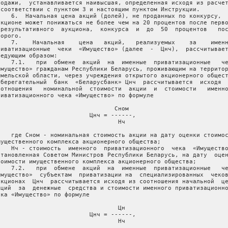
родажи,  устанавливается наивысшая, определенная исходя из расчет
 соответствии с пунктом 3 и настоящим пунктом Инструкции.

    6.  Начальная цена акций (долей), не проданных по конкурсу,  
укционе может понижаться не более чем на 20 процентов после перво
ерезультативного  аукциона,  конкурса  и  до  50  процентов   пос
орого.

    7.    Начальная    цена   акций,   реализуемых    за    именн
риватизационные  чеки  «Имущество» (далее  -  Цнч),  рассчитывает
ледующим образом:

    7.1.   при  обмене  акций  на  именные  приватизационные   че
Имущество» гражданам Республики Беларусь, проживающим на территор
омельской области, через учреждения открытого акционерного общест
Сберегательный  банк  «Беларусбанк» Цнч  рассчитывается  исходя  
оотношения   номинальной  стоимости  акции  и  стоимости   именно
риватизационного чека «Имущество» по формуле

                                 Сном

                          Цнч = ------,

                                  Нч

    где Сном - номинальная стоимость акции на дату оценки стоимос
мущественного комплекса акционерного общества;

    Нч - стоимость  именного  приватизационного  чека  «Имущество
становленная Советом Министров Республики Беларусь, на дату  оцен
тоимости имущественного комплекса акционерного общества;

    7.2.   при  обмене  акций  на  именные  приватизационные   че
Имущество»  субъектам  приватизации на  специализированных  чеков
укционах  Цнч  рассчитывается исходя из соотношения начальной  це
кций  за  денежные  средства и стоимости именного приватизационно
ека «Имущество» по формуле

                                  Цн

                          Цнч = ------,

                                  Нч
