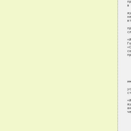
п
в
 
а
н
вт
 
п
с
 
«
Г
«
с
п
 
 
 
 
и
 
у
с
 
«
а
а
ч
 
 
 