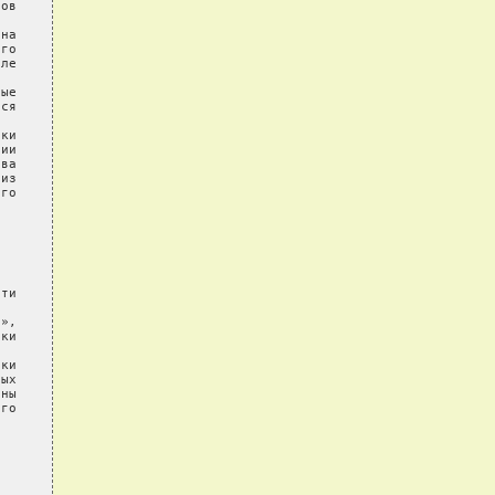
ов

на

го

ле

ые

ся

ки

ии

ва

из

го

ти

»,

ки

ки

ых

ны

го
