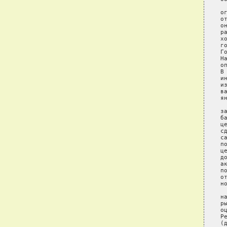
 
о
о
о
р
х
г
Г
Н
о
В
и
и
в
я
 
з
б
ц
с
с
п
ц
д
а
п
о
н
 
н
р
о
Р
(