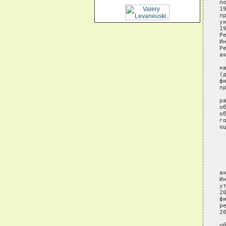
п
1
п
у
1
Р
И
Р
а
 
н
(
ф
п
 
р
о
о
г
о
 
 
 
 
а
И
у
2
ф
р
2
 
о