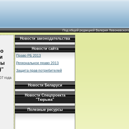
Под общей редакцией Валерия Левоневского
Новости законодательства
Новости сайта
го
Право РБ 2013
и
ны
Региональное право 2013
)"
Защита прав потребителей
07 года
Новости Беларуси
Новости Спецпроекта
"Тюрьма"
Полезные ресурсы