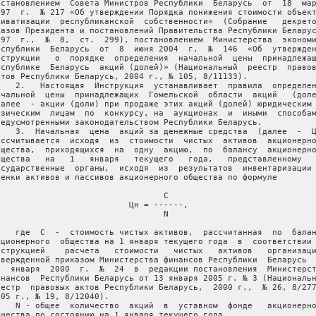
остановлением  Совета Министров Республики  Беларусь  от  18  мар
997  г.  № 217 «Об утверждении Порядка понижения стоимости объект
риватизации  республиканской  собственности»  (Собрание   декрето
казов Президента и постановлений Правительства Республики Беларус
997  г.,  №  8,  ст.  299), постановлением  Министерства  экономи
еспублики  Беларусь  от  8  июня 2004  г.  №  146  «Об  утвержден
нструкции   о  порядке  определения  начальной  цены  принадлежащ
еспублике  Беларусь  акций (долей)» (Национальный  реестр  правов
ктов Республики Беларусь, 2004 г., № 105, 8/11133).

    2.   Настоящая  Инструкция  устанавливает  правила  определен
ачальной  цены  принадлежащих  Гомельской  области  акций   (доле
далее  - акции (доли) при продаже этих акций (долей) юридическим 
изическим  лицам  по  конкурсу, на  аукционах  и  иными  способам
редусмотренными законодательством Республики Беларусь.

    3.  Начальная  цена  акций за денежные средства  (далее  -  Ц
ассчитывается  исходя  из  стоимости  чистых  активов  акционерно
бщества,  приходящихся  на  одну  акцию,  по  балансу  акционерно
бщества   на   1   января   текущего   года,   представленному   
осударственные  органы,  исходя  из  результатов  инвентаризации 
ценки активов и пассивов акционерного общества по формуле

                                  С

                           Цн = ------,

                                  N

    где  C  -  стоимость чистых активов,  рассчитанная  по  балан
кционерного  общества на 1 января текущего года  в  соответствии 
нструкцией    расчета   стоимости   чистых   активов   организаци
твержденной приказом Министерства финансов Республики  Беларусь  
0  января  2000  г.  №  24  в  редакции постановления  Министерст
инансов  Республики Беларусь от 13 января 2005 г. № 3 (Национальн
еестр  правовых актов Республики Беларусь,  2000 г.,  № 26, 8/277
005 г., № 19, 8/12040).

    N - общее  количество  акций  в  уставном  фонде   акционерно
бщества по состоянию на 1 января текущего года.
