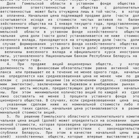
    Доля   Гомельской   области  в  уставном   фонде   общества  
граниченной    ответственностью   и   общества   с   дополнительн
тветственностью  может быть отчуждена лишь в той части,  в  котор
на  оплачена. Начальная цена подлежащей продаже доли  (части  дол
ассчитывается  исходя  из  стоимости  чистых  активов  по   балан
озяйственного общества на 1 января текущего года, представленному
осударственные  органы,  приходящейся  на  эту  долю  (часть  дол
омельской   области  в  уставном  фонде  хозяйственного   обществ
ачальная  цена доли (части доли) устанавливается не ниже  стоимос
плаченного вклада, приходящегося на отчуждаемую долю (часть  доли
  случае  формирования  уставного фонда хозяйственного  общества 
ностранной  валюте стоимость доли (части доли) определяется  исхо
з  величины  внесенного  вклада  и официального  курса  иностранн
алюты, установленного Национальным банком Республики Беларусь на 
нваря текущего года.

    4.   При   продаже   акций  акционерных  обществ,   у   котор
адолженность  по  финансовым обязательствам  равна  активной  час
аланса  или превышает ее в течение не менее одного года,  начальн
ена  определяется как средневзвешенная цена не менее  чем  по  дв
делкам  с  указанными акциями (за исключением  сделок,  совершаем
амим  эмитентом), заключенным на биржевом и внебиржевом  рынках  
оследние  шесть месяцев, предшествующих дате определения  начальн
ены.  При  этом  минимальное количество акций по каждой  из  сдел
олжно  составлять  не  менее  1  процента  уставного  фонда   это
кционерного общества. В случаях, если средневзвешенная  цена  акц
о   указанным  сделкам  ниже  их  номинальной  стоимости  либо  п
тсутствии  таких сделок, начальная цена устанавливается  в  разме
оминальной стоимости акций.

    5.  По  решению Гомельского областного исполнительного комите
ачальная цена акций (долей) может определяться на основании  оцен
ыночной стоимости, которая произведена организациями, занимающими
ценочной   деятельностью,   в  соответствии   с   законодательств
еспублики  Беларусь.  При  этом  в качестве  начальной  цены  акц
долей)  хозяйственных  обществ, которые  впервые  выставляются  д