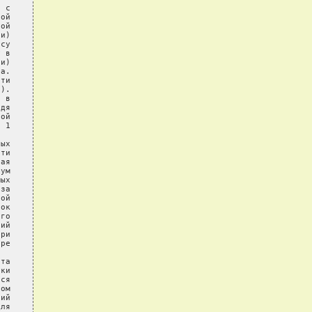
 с

ой

ой

и)

су

 в

и)

а.

ти

).

 в

дя

ой

 1

ых

ти

ая

ум

ых

за

ой

ок

го

ий

ри

ре

та

ки

ся

ом

ий

ля
