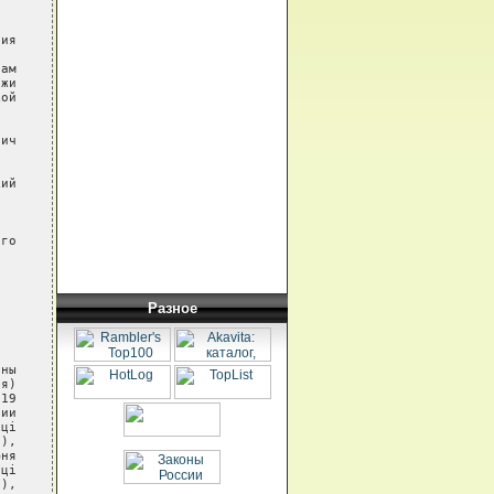
ия

ам

жи

ой

ич

ий

го

Разное
ны

я)

19

ии

ці

),

ня

ці

),
