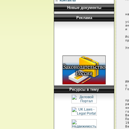
Контакты
 
Новые документы
 
н
Реклама
 
у
а
и
И
пр
У
 
 
 
 
 
 
ИН
о
Ресурсы в тему
Г
 
п
р
я
г
В
П
1
В