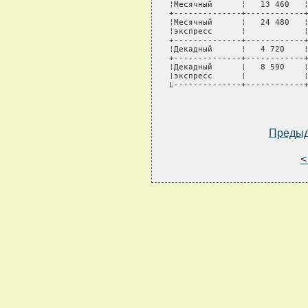
¦Месячный      ¦   13 460   ¦
+--------------+------------+
¦Месячный      ¦   24 480   ¦
¦экспресс      ¦            ¦
+--------------+------------+
¦Декадный      ¦   4 720    ¦
+--------------+------------+
¦Декадный      ¦   8 590    ¦
¦экспресс      ¦            ¦
L--------------+------------+
Преды
<