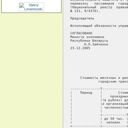
перевозку   пассажиров  город
(Национальный  реестр  правов
№ 131, 9/4376).

Председатель                 
Исполняющий обязанности управ
СОГЛАСОВАНО                  
Министр экономики

Республики Беларусь

       Н.П.Зайченко

23.12.2005

                             
                             
                             
                             
                             
     Стоимость месячных и дек
              городским транс
---------------T-------------
¦    Период    ¦        Стоим
¦              ¦    проездных
¦              ¦(в рублях) дл
¦              ¦и организаций
¦              ¦ численностью
¦              ¦             
¦              +------------T
¦              ¦ до 50 тыс. ¦
¦              ¦  человек   ¦
+--------------+------------+