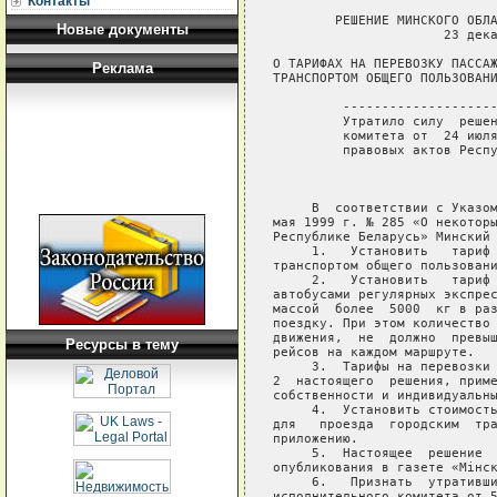
Контакты
        РЕШЕНИЕ МИНСКОГО ОБЛА
Новые документы
                      23 дека
О ТАРИФАХ НА ПЕРЕВОЗКУ ПАССАЖ
Реклама
ТРАНСПОРТОМ ОБЩЕГО ПОЛЬЗОВАНИ
         --------------------
         Утратило силу  решен
         комитета от  24 июля
         правовых актов Респу
     В  соответствии с Указом
мая 1999 г. № 285 «О некоторы
Республике Беларусь» Минский 
     1.   Установить   тариф 
транспортом общего пользовани
     2.   Установить   тариф 
автобусами регулярных экспрес
массой  более  5000  кг в раз
поездку. При этом количество 
движения,  не  должно  превыш
Ресурсы в тему
рейсов на каждом маршруте.

     3.  Тарифы на перевозки 
2  настоящего  решения, приме
собственности и индивидуальны
     4.  Установить стоимость
для   проезда  городским  тра
приложению.

     5.  Настоящее  решение  
опубликования в газете «Мiнск
     6.   Признать  утративши
исполнительного комитета от 5