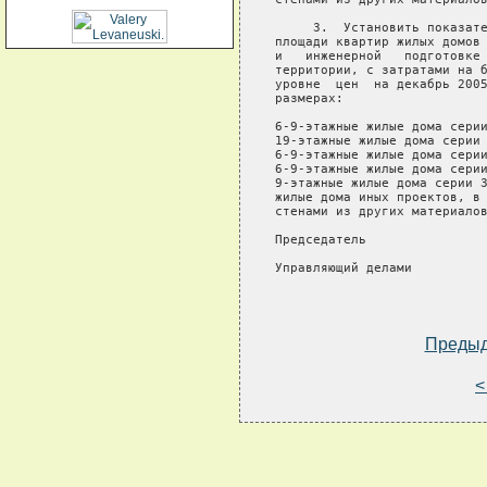
     3.  Установить показате
площади квартир жилых домов 
и   инженерной   подготовке 
территории, с затратами на б
уровне  цен  на декабрь 2005
размерах:

6-9-этажные жилые дома серии
19-этажные жилые дома серии 
6-9-этажные жилые дома серии
6-9-этажные жилые дома серии
9-этажные жилые дома серии 3
жилые дома иных проектов, в 
стенами из других материалов
Председатель                
Управляющий делами          
Преды
<