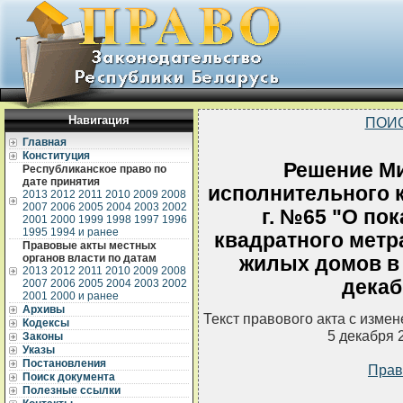
Навигация
ПОИ
Главная
Конституция
Решение Ми
Республиканское право по
дате принятия
исполнительного к
2013
2012
2011
2010
2009
2008
2007
2006
2005
2004
2003
2002
г. №65 "О по
2001
2000
1999
1998
1997
1996
1995
1994 и ранее
квадратного метр
Правовые акты местных
органов власти по датам
жилых домов в 
2013
2012
2011
2010
2009
2008
декаб
2007
2006
2005
2004
2003
2002
2001
2000 и ранее
Архивы
Текст правового акта с изме
Кодексы
5 декабря 
Законы
Указы
Постановления
Прав
Поиск документа
Полезные ссылки