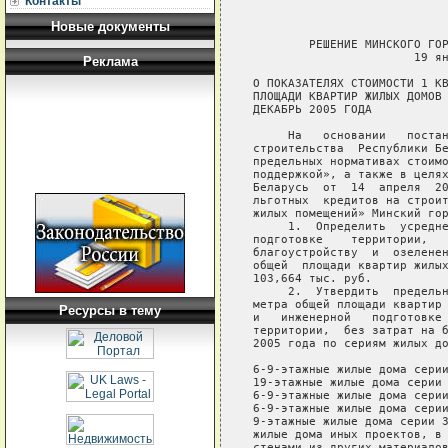
Контакты
Новые документы
        РЕШЕНИЕ МИНСКОГО ГОР
                       19 ян
Реклама
О ПОКАЗАТЕЛЯХ СТОИМОСТИ 1 КВ
ПЛОЩАДИ КВАРТИР ЖИЛЫХ ДОМОВ 
ДЕКАБРЬ 2005 ГОДА

     На   основании   постан
строительства  Республики Бе
предельных нормативах стоимо
поддержкой», а также в целях
Беларусь  от  14  апреля  20
льготных  кредитов на строит
жилых помещений» Минский гор
     1.  Определить  усредне
подготовке    территории,   
благоустройству  и  озеленен
общей  площади квартир жилых
103,664 тыс. руб.

     2.  Утвердить  предельн
метра общей площади квартир 
Ресурсы в тему
и   инженерной   подготовке 
территории,  без затрат на б
2005 года по сериям жилых до
6-9-этажные жилые дома серии
19-этажные жилые дома серии 
6-9-этажные жилые дома серии
6-9-этажные жилые дома серии
9-этажные жилые дома серии 3
жилые дома иных проектов, в 
стенами из других материалов