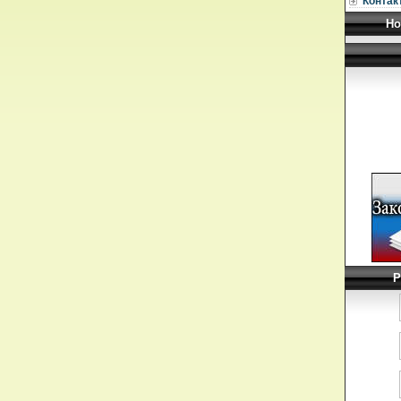
Контак
Но
Р