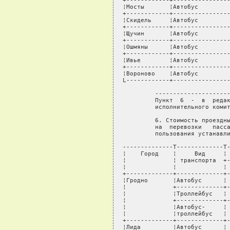
+------------+----------------
¦Мосты       ¦Автобус         
+------------+----------------
¦Скидель     ¦Автобус         
+------------+----------------
¦Щучин       ¦Автобус         
+------------+----------------
¦Ошмяны      ¦Автобус         
+------------+----------------
¦Ивье        ¦Автобус         
+------------+----------------
¦Вороново    ¦Автобус         
L------------+----------------
         ---------------------
         Пункт  6  -  в  редак
         исполнительного комит
         6. Стоимость проездны
         на  перевозки   пасса
         пользования устанавли
--------------T-------------T-
¦    Город    ¦     Вид     ¦ 
¦             ¦ транспорта  +-
¦             ¦             ¦ 
+-------------+-------------+-
¦Гродно       ¦Автобус      ¦ 
¦             +-------------+-
¦             ¦Троллейбус   ¦ 
¦             +-------------+-
¦             ¦Автобус-     ¦ 
¦             ¦троллейбус   ¦ 
+-------------+-------------+-
¦Лида         ¦Автобус      ¦ 