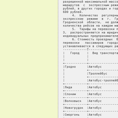
разрешенной максимальной массо
маршрутов  с  экспрессным режи
рублей, в других городах и гор
600 рублей.

     4.  Количество  регулярны
экспрессном  режиме  в  г.  Гр
Гродненской  области,  не долж
количества рейсов на каждом ма
     5.  Тарифы на перевозки п
3,  распространяются на юридич
индивидуальных предпринимателе
     6. Стоимость проездных  б
перевозки   пассажиров  городс
устанавливается в следующих ра
-------------T----------------
¦   Город    ¦  Вид транспорта
¦            ¦                
¦            ¦                
+------------+----------------
¦Гродно      ¦Автобус         
¦            +----------------
¦            ¦Троллейбус      
¦            +----------------
¦            ¦Автобус-троллейб
+------------+----------------
¦Лида        ¦Автобус         
+------------+----------------
¦Слоним      ¦Автобус         
+------------+----------------
¦Волковыск   ¦Автобус         
+------------+----------------
¦Новогрудок  ¦Автобус         
+------------+----------------
¦Сморгонь    ¦Автобус         