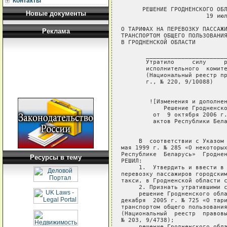
Контакты
      РЕШЕНИЕ ГРОДНЕНСКОГО ОБЛ
Новые документы
                        19 июл
О ТАРИФАХ НА ПЕРЕВОЗКУ ПАССАЖИ
Реклама
ТРАНСПОРТОМ ОБЩЕГО ПОЛЬЗОВАНИЯ
В ГРОДНЕНСКОЙ ОБЛАСТИ

       _______________________
       Утратило     силу     р
       исполнительного  комите
       (Национальный реестр пр
       г., № 220, 9/10088) 

        ![Изменения и дополнен
            Решение Гродненско
         от  9 октября 2006 г.
         актов Республики Бела
     В  соответствии с Указом 
мая 1999 г. № 285 «О некоторых
Республике  Беларусь»  Гроднен
Ресурсы в тему
РЕШИЛ:

     1.  Утвердить и ввести в 
перевозку пассажиров городским
такси, в Гродненской области с
     2. Признать утратившими с
     решение Гродненского обла
декабря  2005 г. № 725 «О тари
транспортом общего пользования
(Национальный  реестр  правовы
№ 203, 9/4738);

     решение Гродненского обла