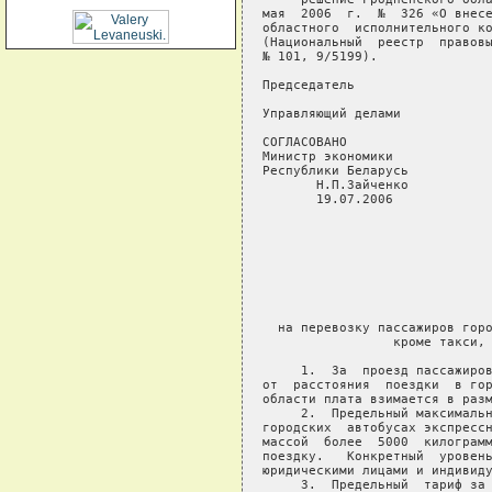
мая  2006  г.  №  326 «О внесе
областного  исполнительного ко
(Национальный  реестр  правовы
№ 101, 9/5199).

Председатель                  
Управляющий делами            
СОГЛАСОВАНО                   
Министр экономики

Республики Беларусь

       Н.П.Зайченко

       19.07.2006

                              
                              
                              
                              
                              
                              
  на перевозку пассажиров горо
                 кроме такси, 
     1.  За  проезд пассажиров
от  расстояния  поездки  в гор
области плата взимается в разм
     2.  Предельный максимальн
городских  автобусах экспрессн
массой  более  5000  килограмм
поездку.   Конкретный  уровень
юридическими лицами и индивиду
     3.  Предельный  тариф за 