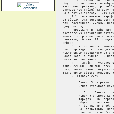
общего  пользования (автобусы
настоящего решения, троллейбу
размере 420 рублей за одну по
на льготный проезд, - 210 руб
     2.2.  предельные  тарифы
автобусах  экспрессных регуля
для  пассажиров, имеющих прав
одну поездку.

     Городским  и  районным  
экспрессных регулярных автобу
количества рейсов, на которых
движения,  более  25  процент
рейсов.

     3.  Установить стоимость
для   проезда   в   городском
исключением городского автомо
названного  в пункте 1 и подп
согласно приложению.

     4.   Тарифы,   установле
юридическими   лицами  всех  
предпринимателями,  осуществл
транспортом общего пользовани
     5. Утратил силу.  

         --------------------
         Пункт  5  утратил  с
         исполнительного коми
            5.    Внести    в
         исполнительного коми
         тарифах   на  перево
         общего  пользования,
         и  багажа автомобиль
         на  территории  Моги
         правовых актов Респу