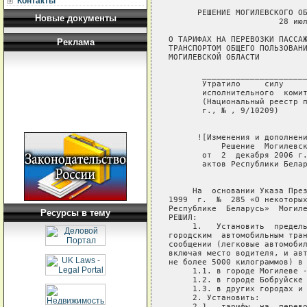
Контакты
      РЕШЕНИЕ МОГИЛЕВСКОГО ОБ
Новые документы
                       28 июл
О ТАРИФАХ НА ПЕРЕВОЗКИ ПАССАЖ
Реклама
ТРАНСПОРТОМ ОБЩЕГО ПОЛЬЗОВАНИ
МОГИЛЕВСКОЙ ОБЛАСТИ

       ______________________
       Утратило     силу     
       исполнительного  комит
       (Национальный реестр п
       г., № , 9/10209) 

      ![Изменения и дополнени
           Решение  Могилевск
       от  2  декабря 2006 г.
       актов Республики Белар
     На  основании Указа През
1999  г.  №  285 «О некоторых
Республике  Беларусь»  Могиле
Ресурсы в тему
РЕШИЛ:

     1.   Установить  предель
городским  автомобильным тран
сообщении (легковые автомобил
включая место водителя, и авт
не более 5000 килограммов) в 
     1.1. в городе Могилеве -
     1.2. в городе Бобруйске 
     1.3. в других городах и 
     2. Установить:

     2.1.  тарифы  на  перево