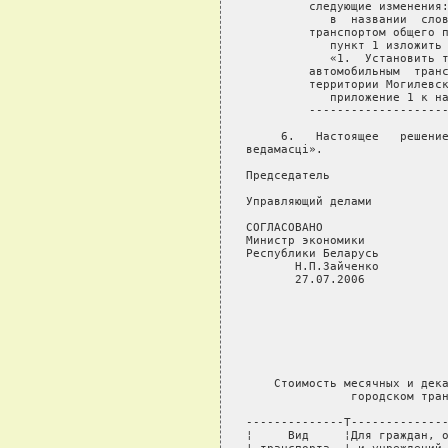
         следующие изменения:
            в  названии  слов
         транспортом общего п
            пункт 1 изложить 
            «1.  Установить т
         автомобильным  транс
         территории Могилевск
            приложение 1 к на
         --------------------
     6.   Настоящее   решение
ведaмaсцi».

Председатель                 
Управляющий делами           
СОГЛАСОВАНО           

Министр экономики

Республики Беларусь

       Н.П.Зайченко

       27.07.2006

                             
                             
                             
                             
                             
    Стоимость месячных и дека
               городском тран
--------------T--------------
¦     Вид     ¦Для граждан, о