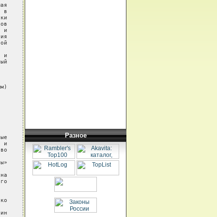
ая

 в

ки

ов

 и

ия

ой

 и

ый

м)

Разное
ые

 и

во

ы»

на

го

ко

ин
