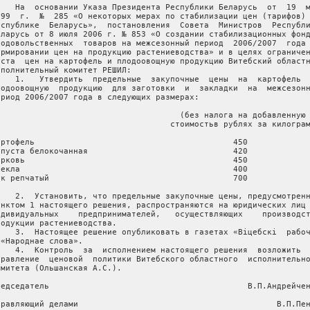
    На  основании Указа Президента Республики Беларусь  от  19  м
999  г.  №  285 «О некоторых мерах по стабилизации цен (тарифов) 
еспублике  Беларусь»,  постановления  Совета  Министров  Республи
еларусь от 8 июля 2006 г. № 853 «О создании стабилизационных фонд
родовольственных  товаров на межсезонный период  2006/2007  года 
ормировании цен на продукцию растениеводства» и в целях ограничен
оста  цен на картофель и плодоовощную продукцию Витебский областн
сполнительный комитет РЕШИЛ:

    1.   Утвердить  предельные  закупочные  цены  на  картофель  
лодоовощную  продукцию  для заготовки  и  закладки  на  межсезонн
ериод 2006/2007 года в следующих размерах:

                                      (без налога на добавленную

                                    стоимостьв рублях за килограм
артофель                                         450

апуста белокочанная                              420

орковь                                           450

векла                                            400

ук репчатый                                      700

    2.  Установить, что предельные закупочные цены, предусмотренн
унктом 1 настоящего решения, распространяются на юридических лиц 
ндивидуальных    предпринимателей,   осуществляющих    производст
родукции растениеводства.

    3.  Настоящее решение опубликовать в газетах «Вiцебскi  рабоч
 «Народнае слова».

    4.  Контроль  за  исполнением настоящего решения  возложить  
правление  ценовой  политики Витебского областного  исполнительно
омитета (Ольшанская А.С.).

редседатель                                         В.П.Андрейчен
правляющий делами                                         В.П.Пен