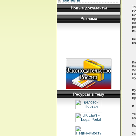
Контакты
 
1
Новые документы
Р
Б
Реклама
п
ф
р
и
 
п
п
 
 
К
К
М
С
Л
 
п
Ресурсы в тему
и
п
 
и
 
у
к
П
У