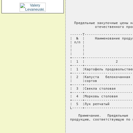
                              
                              
                              
                              
  Предельные закупочные цены н
            отечественного про
------T-----------------------
¦  №  ¦     Наименование проду
¦ п/п ¦                       
¦     ¦                       
¦     ¦                       
¦     ¦                       
+-----+-----------------------
¦  1  ¦               2       
+-----+-----------------------
¦  1  ¦Картофель продовольстве
+-----+-----------------------
¦  2  ¦Капуста   белокочанная 
¦     ¦сортов                 
+-----+-----------------------
¦  3  ¦Свекла столовая        
+-----+-----------------------
¦  4  ¦Морковь столовая       
+-----+-----------------------
¦  5  ¦Лук репчатый           
L-----+-----------------------
    Примечание.   Предельные  
продукцию, соответствующую по 