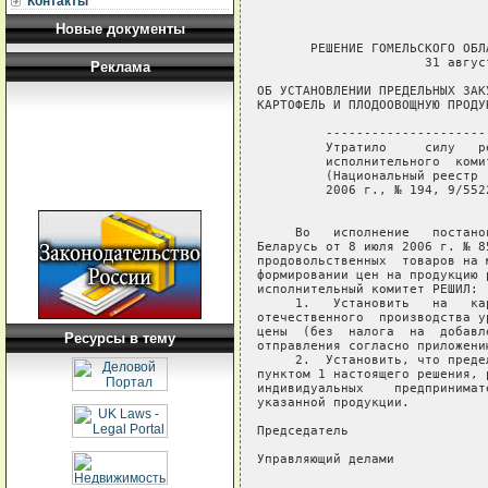
Контакты
Новые документы
       РЕШЕНИЕ ГОМЕЛЬСКОГО ОБЛ
                      31 август
Реклама
ОБ УСТАНОВЛЕНИИ ПРЕДЕЛЬНЫХ ЗАКУ
КАРТОФЕЛЬ И ПЛОДООВОЩНУЮ ПРОДУ
         ---------------------
         Утратило     силу   р
         исполнительного  коми
         (Национальный реестр 
         2006 г., № 194, 9/5522
     Во   исполнение   постано
Беларусь от 8 июля 2006 г. № 8
продовольственных  товаров на 
формировании цен на продукцию 
исполнительный комитет РЕШИЛ:

     1.   Установить   на   ка
отечественного  производства у
цены  (без  налога  на  добавл
Ресурсы в тему
отправления согласно приложению
     2.  Установить, что преде
пунктом 1 настоящего решения, 
индивидуальных    предпринимат
указанной продукции.

Председатель                  
Управляющий делами            
                              