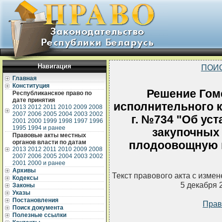
Навигация
ПОИ
Главная
Конституция
Решение Гом
Республиканское право по
дате принятия
исполнительного к
2013
2012
2011
2010
2009
2008
2007
2006
2005
2004
2003
2002
г. №734 "Об ус
2001
2000
1999
1998
1997
1996
1995
1994 и ранее
закупочных 
Правовые акты местных
органов власти по датам
плодоовощную 
2013
2012
2011
2010
2009
2008
2007
2006
2005
2004
2003
2002
2001
2000 и ранее
Архивы
Текст правового акта с изме
Кодексы
5 декабря 
Законы
Указы
Постановления
Прав
Поиск документа
Полезные ссылки