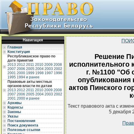
Навигация
ПОИ
Главная
Конституция
Решение Пи
Республиканское право по
дате принятия
исполнительного к
2013
2012
2011
2010
2009
2008
2007
2006
2005
2004
2003
2002
г. №1100 "Об
2001
2000
1999
1998
1997
1996
1995
1994 и ранее
опубликования
Правовые акты местных
органов власти по датам
актов Пинского го
2013
2012
2011
2010
2009
2008
к
2007
2006
2005
2004
2003
2002
2001
2000 и ранее
Архивы
Текст правового акта с изме
Кодексы
5 декабря 
Законы
Указы
Постановления
Прав
Поиск документа
Полезные ссылки