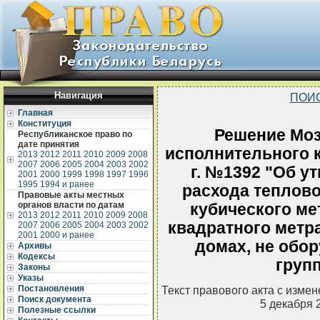
Навигация
ПОИ
Главная
Конституция
Решение Моз
Республиканское право по
дате принятия
исполнительного к
2013
2012
2011
2010
2009
2008
2007
2006
2005
2004
2003
2002
г. №1392 "Об у
2001
2000
1999
1998
1997
1996
1995
1994 и ранее
расхода теплово
Правовые акты местных
органов власти по датам
кубического ме
2013
2012
2011
2010
2009
2008
квадратного метр
2007
2006
2005
2004
2003
2002
2001
2000 и ранее
домах, не обо
Архивы
Кодексы
групп
Законы
Указы
Постановления
Текст правового акта с изме
Поиск документа
5 декабря 
Полезные ссылки