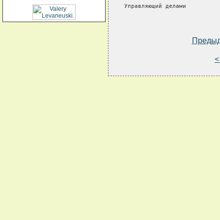
Управляющий делами          
Преды
<