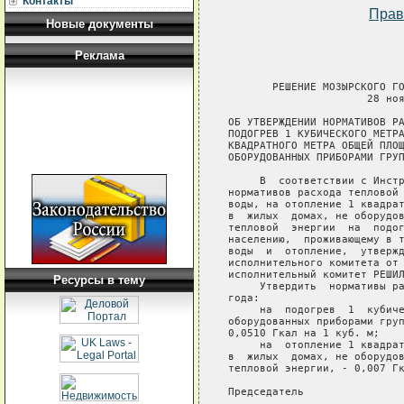
Контакты
Прав
Новые документы
Реклама
       РЕШЕНИЕ МОЗЫРСКОГО ГО
                      28 ноя
ОБ УТВЕРЖДЕНИИ НОРМАТИВОВ РА
ПОДОГРЕВ 1 КУБИЧЕСКОГО МЕТРА
КВАДРАТНОГО МЕТРА ОБЩЕЙ ПЛОЩ
ОБОРУДОВАННЫХ ПРИБОРАМИ ГРУП
     В  соответствии с Инстр
нормативов расхода тепловой 
воды, на отопление 1 квадрат
в  жилых  домах, не оборудов
тепловой  энергии  на  подог
населению,  проживающему в т
воды  и  отопление,  утвержд
исполнительного комитета от 
исполнительный комитет РЕШИЛ
Ресурсы в тему
     Утвердить  нормативы ра
года:

     на  подогрев  1  кубиче
оборудованных приборами груп
0,0510 Гкал на 1 куб. м;

     на  отопление 1 квадрат
в  жилых  домах, не оборудов
тепловой энергии, - 0,007 Гк
Председатель                