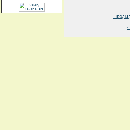
Преды
<