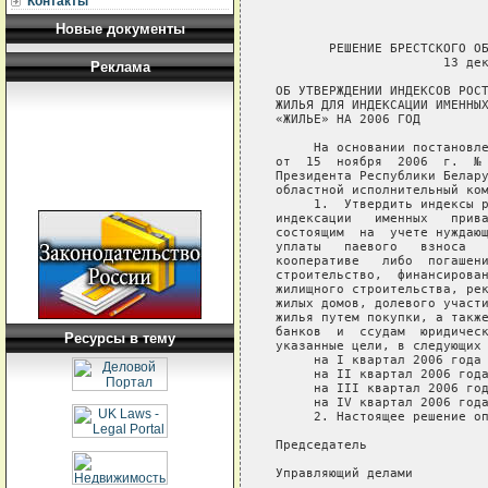
Контакты
Новые документы
       РЕШЕНИЕ БРЕСТСКОГО ОБ
                      13 дек
Реклама
ОБ УТВЕРЖДЕНИИ ИНДЕКСОВ РОСТ
ЖИЛЬЯ ДЛЯ ИНДЕКСАЦИИ ИМЕННЫХ
«ЖИЛЬЕ» НА 2006 ГОД

     На основании постановле
от  15  ноября  2006  г.  № 
Президента Республики Белару
областной исполнительный ком
     1.  Утвердить индексы р
индексации   именных   прива
состоящим  на  учете нуждающ
уплаты   паевого   взноса   
кооперативе   либо  погашени
строительство,  финансирован
жилищного строительства, рек
жилых домов, долевого участи
жилья путем покупки, а также
банков  и  ссудам  юридическ
Ресурсы в тему
указанные цели, в следующих 
     на I квартал 2006 года 
     на II квартал 2006 года
     на III квартал 2006 год
     на IV квартал 2006 года
     2. Настоящее решение оп
Председатель                
Управляющий делами          