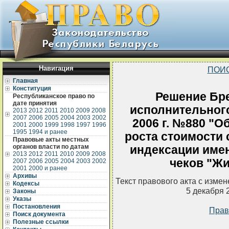
Навигация
ПОИ
Главная
Конституция
Решение Бре
Республиканское право по
дате принятия
исполнительного
2013
2012
2011
2010
2009
2008
2007
2006
2005
2004
2003
2002
2006 г. №880 "О
2001
2000
1999
1998
1997
1996
1995
1994 и ранее
роста стоимости 
Правовые акты местных
органов власти по датам
индексации име
2013
2012
2011
2010
2009
2008
чеков "Жи
2007
2006
2005
2004
2003
2002
2001
2000 и ранее
Архивы
Текст правового акта с изме
Кодексы
5 декабря 
Законы
Указы
Постановления
Прав
Поиск документа
Полезные ссылки