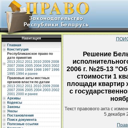
Навигация
ПОИ
Главная
Конституция
Решение Бел
Республиканское право по
дате принятия
исполнительного
2013
2012
2011
2010
2009
2008
2007
2006
2005
2004
2003
2002
2006 г. №25-13 "О
2001
2000
1999
1998
1997
1996
1995
1994 и ранее
стоимости 1 кв
Правовые акты местных
органов власти по датам
площади квартир 
2013
2012
2011
2010
2009
2008
с государственно
2007
2006
2005
2004
2003
2002
2001
2000 и ранее
ноябр
Архивы
Кодексы
Законы
Текст правового акта с изме
Указы
5 декабря 
Постановления
Поиск документа
Полезные ссылки
Прав