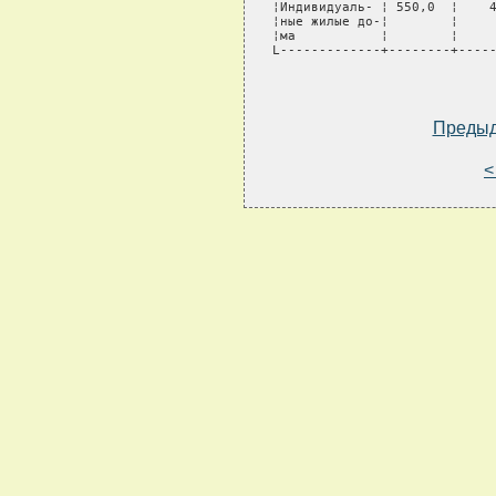
¦Индивидуаль- ¦ 550,0  ¦    4
¦ные жилые до-¦        ¦     
¦ма           ¦        ¦     
L-------------+--------+-----
Преды
<