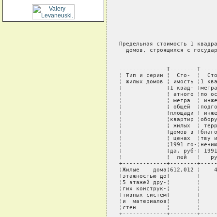
                             
                             
                             
                             
                             
Предельная стоимость 1 квадра
  домов, строящихся с государ
                             
--------------T--------T-----
¦ Тип и серии ¦  Сто-  ¦  Сто
¦ жилых домов ¦ имость ¦1 ква
¦             ¦1 квад- ¦метра
¦             ¦ атного ¦по ос
¦             ¦ метра  ¦ инже
¦             ¦ общей  ¦подго
¦             ¦площади ¦ инже
¦             ¦квартир ¦обору
¦             ¦ жилых  ¦ терр
¦             ¦домов в ¦благо
¦             ¦ ценах  ¦тву и
¦             ¦1991 го-¦нению
¦             ¦да, руб-¦ 1991
¦             ¦  лей   ¦   ру
+-------------+--------+-----
¦Жилые    дома¦612,012 ¦    4
¦этажностью до¦        ¦     
¦5 этажей дру-¦        ¦     
¦гих конструк-¦        ¦     
¦тивных систем¦        ¦     
¦и  материалов¦        ¦     
¦стен         ¦        ¦     
+-------------+--------+-----