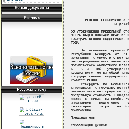
Контакты
Новые документы
Реклама
       РЕШЕНИЕ БЕЛЫНИЧСКОГО Р
                     13 декаб
ОБ УТВЕРЖДЕНИИ ПРЕДЕЛЬНОЙ СТО
МЕТРА ОБЩЕЙ ПЛОЩАДИ КВАРТИР Ж
ГОСУДАРСТВЕННОЙ ПОДДЕРЖКОЙ, В
ГОДА

     На  основании  приказа М
Республики  Беларусь  от  24 
изменения  стоимости строител
реставрационно-восстановитель
Могилевского областного испол
№   15-13   «Об   утверждении
квадратного  метра общей площ
государственной  поддержкой» 
комитет РЕШИЛ:

     Утвердить  по  Белыничск
строящихся  с государственной
Ресурсы в тему
размера льготных кредитов и (
предельную стоимость 1 квадра
домов  в  ценах  на ноябрь 20
инженерной    подготовке   те
территории,   затрат   на  бл
приложению.

Председатель                 
Управляющий делами           