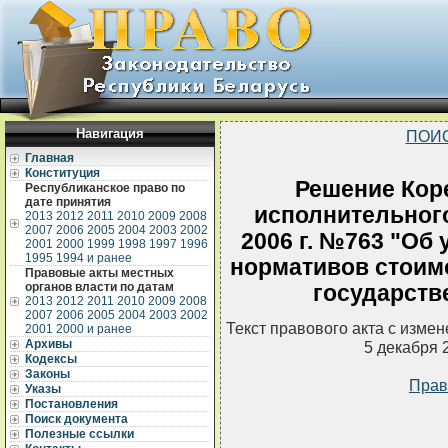
Навигация
ПОИ
Главная
Конституция
Решение Кор
Республиканское право по
дате принятия
исполнительного
2013
2012
2011
2010
2009
2008
2007
2006
2005
2004
2003
2002
2006 г. №763 "Об
2001
2000
1999
1998
1997
1996
1995
1994 и ранее
нормативов стоимо
Правовые акты местных
органов власти по датам
государств
2013
2012
2011
2010
2009
2008
2007
2006
2005
2004
2003
2002
Текст правового акта с изме
2001
2000 и ранее
Архивы
5 декабря 
Кодексы
Законы
Прав
Указы
Постановления
Поиск документа
Полезные ссылки