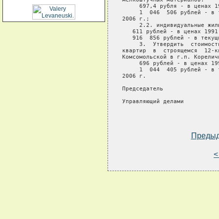
     697,4 рубля - в ценах 19
     1  046  506 рублей - в 
2006 г.;

     2.2. индивидуальные жилы
   611 рублей - в ценах 1991 
   916  856 рублей - в текущ
     3.  Утвердить  стоимост
квартир  в  строящемся  12-к
Комсомольской в г.п. Кореличи
     696 рублей - в ценах 199
     1  044  405 рублей - в 
2006 г.

Председатель                
Управляющий делами          
Преды
<