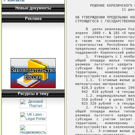
Контакты
       РЕШЕНИЕ КОРЕЛИЧСКОГО 
Новые документы
                      11 дек
ОБ УТВЕРЖДЕНИИ ПРЕДЕЛЬНЫХ НО
Реклама
СТРОЯЩЕГОСЯ С ГОСУДАРСТВЕННОЙ
     В  целях реализации Ука
апреля  2000 г. № 185 «О пре
на  строительство (реконстру
а  также  на  основании  пос
строительства  Республики Бе
предельных нормативах стоимо
поддержкой» Кореличский райо
     1.  Утвердить с 1 ноябр
общей  площади  жилья  типов
размера  льготного  кредита 
субсидии  без  учета  затрат
территории,   инженерному   
благоустройство и озеленение
     1.1.  5-этажные жилые д
мелкоштучных материалов:

   628,3 рубля - в ценах 1991
   942  816 рублей -в текущи
Ресурсы в тему
     1.2. индивидуальные жилы
   550 рублей - в ценах 1991 
   825 320 рублей - в текущи
     2.  Утвердить с 1 ноябр
общей  площади  жилья  типов
размера  льготного  кредита 
субсидии  с  учетом  затрат 
территории,   инженерному   
благоустройство и озеленение
     2.1.  5-этажные жилые д
мелкоштучных материалов:
