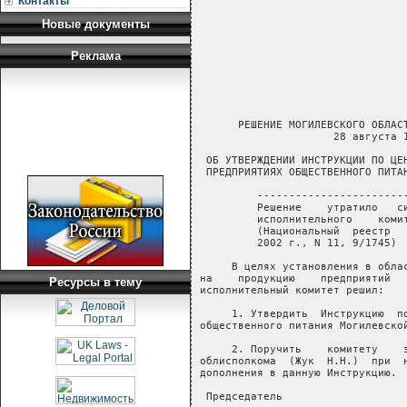
Контакты
Новые документы
Реклама
      РЕШЕНИЕ МОГИЛЕВСКОГО ОБЛАСТНОГО ИСПОЛНИТЕЛЬНОГО КОМИТЕТА
                     28 августа 1997 г. № 11-32

 ОБ УТВЕРЖДЕНИИ ИНСТРУКЦИИ ПО ЦЕНООБРАЗОВАНИЮ В
 ПРЕДПРИЯТИЯХ ОБЩЕСТВЕННОГО ПИТАНИЯ МОГИЛЕВСКОЙ ОБЛАСТИ

         -----------------------------------------------------------
         Решение    утратило   силу решением Могилевского областного
         исполнительного    комитета   от  29 ноября 2001 г. N 25-27
         (Национальный  реестр   правовых актов Республики Беларусь,
         2002 г., N 11, 9/1745) 

     В целях установления в области единого порядка формирования цен
на    продукцию    предприятий   общественного   питания   областной
исполнительный комитет решил:

     1. Утвердить  Инструкцию  по  ценообразованию  в   предприятиях
общественного питания Могилевской области.

     2. Поручить    комитету    экономики   и   рыночных   отношений
облисполкома  (Жук  Н.Н.)  при  необходимости  вносить  изменения  и
дополнения в данную Инструкцию.

 Председатель                                             А.КУЛИЧКОВ

 Управляющий делами                                            Т.КОТ

                                          УТВЕРЖДЕНО
                                          Решение Могилевского
                                          областного исполнительного
                                          комитета
                                          28.08.1997 № 11-32

                             ИНСТРУКЦИЯ
          по  ценообразованию в предприятиях общественного
            питания Могилевской области (с изменениями и
         дополнениями по состоянию на 1 августа 1997 года)

                         I. Общие положения

     1. Порядок ценообразования,  изложенный в настоящей Инструкции,
распространяется   на   все   предприятия   общественного   питания,
расположенные на  территории  области,  за  исключением  предприятий
потребительской кооперации.

     2. В  соответствии с Положением о порядке отнесения ресторанов,
кафе,  баров  и   других   предприятий   общественного   питания   к
предприятиям   соответствующих  категорий  по  уровню  обслуживания,
утвержденным приказом Министерства торговли Республики  Беларусь  от
25  июля  1991  г.    №  45,  предприятия  общественного  питания  в
зависимости     от     типа,     места     расположения,     степени
материально-технической   оснащенности   и   объема  предоставляемых
потребителю услуг подразделяется  в  области  на  четыре  категории:
высшую, первую, вторую и третью.

 ---------------------------------------T---------------------------
 Тип предприятия                        ¦       Категория
                                        +------T------T------T------
                                        ¦высшая¦первая¦вторая¦третья
 ---------------------------------------+------+------+------+------

 1. Ресторан                               х      х     х *)   -

 2. Кафе, в т.ч. специализированное        х      х     х      х **)

 3. Бар, в т.ч. специализированный         х      х     х      х **)

 4. Закусочная, в т.ч.
 специализированная                        -      х     х      х **)

 5. Столовая общедоступная                 -      -     х      -

 6. Столовые при промышленных
 предприятиях, стройках, транспортных
 предприятиях, учреждениях и учебных
 заведениях                                -      -     -      х

 7. Буфет                                  -      х     х      х

 8. Кафетерий                              -      -     х      х

 __________________________
     *) - вечерние рестораны, работающие на базе столовых;
     **) -   бары,   кафе,    закусочные    -    организуемые    при
производственном предприятии,  учреждении, высшем учебном заведении,
получающие   от   последних   безвозмездно   установленные   услуги,
относящиеся к III категории.

     3. Отнесение     предприятий     общественного     питания    к
соответствующим категориям производится:
     к высшей   категории   по  результатам  аттестации  предприятия
комиссией по уровню обслуживания - Министерством торговли Республики
Беларусь;
     к первой категории -  органами  государственного  регулирования
торговлей и общественного питания облисполкома;
     ко второй категории - органами  государственного  регулирования
торговлей и общественного питания горисполкомов (райисполкомов);
     к третьей категории -  организациями,  предприятиями,  фирмами,
комбинатами и объединениями общественного питания,  предприятиями, в
составе которых находятся объекты  общественного  питания  по  месту
учебы и работы населения.
     Регулирование уровня наценок предприятий общественного  питания
всех  форм  собственности на собственную продукцию и покупные товары
осуществляется   облисполкомом   в    соответствии    установленному
Министерством   торговли  и  Комитетом  цен  Министерства  экономики
Республики Беларусь предельному уровню наценок по категориям.
     Предприятие общественного   питания  должно  иметь  документ  о
присвоенной категории.

                II. Цены на продукты, поступающие в
                 предприятия общественного питания

     1. Сырье  и  продукты  поступают  в  предприятия  общественного
питания по розничным и свободным отпускным ценам.
     Свободные розничные    ц
Ресурсы в тему