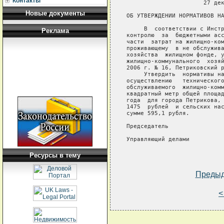
Контакты
                      27 дек
Новые документы
ОБ УТВЕРЖДЕНИИ НОРМАТИВОВ НА
     В  соответствии с Инстр
Реклама
контролю  за  бюджетными асс
части  затрат на жилищно-ком
проживающему  в не обслужива
хозяйства  жилищном фонде, у
жилищно-коммунального  хозяй
2006 г. № 16, Петриковский р
     Утвердить  нормативы на
осуществлению   технического
обслуживаемого  жилищно-комм
квадратный метр общей площад
года  для города Петрикова, 
1475  рублей  и сельских нас
сумме 595,1 рубля.

Председатель                
Управляющий делами          
Ресурсы в тему
Преды
<