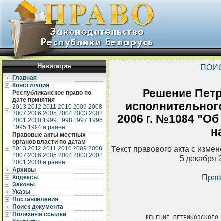
Навигация
ПОИ
Главная
Конституция
Решение Петр
Республиканское право по
дате принятия
исполнительного
2013
2012
2011
2010
2009
2008
2007
2006
2005
2004
2003
2002
2006 г. №1084 "О
2001
2000
1999
1998
1997
1996
1995
1994 и ранее
н
Правовые акты местных
органов власти по датам
Текст правового акта с изме
2013
2012
2011
2010
2009
2008
2007
2006
2005
2004
2003
2002
5 декабря 
2001
2000 и ранее
Архивы
Прав
Кодексы
Законы
Указы
Постановления
Поиск документа
Полезные ссылки
      РЕШЕНИЕ ПЕТРИКОВСКОГО 