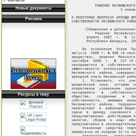
Контакты
           РЕШЕНИЕ НЕСВИЖСКОГО РАЙОННОГО СОВЕТА ДЕПУТАТОВ
                       5 января 2007 г. № 125

О НЕКОТОРЫХ ВОПРОСАХ АРЕНДЫ ИМУЩЕСТВА, НАХОДЯЩЕГОСЯ В
СОБСТВЕННОСТИ НЕСВИЖСКОГО РАЙОНА

      ![Изменения и дополнения:
           Решение  Несвижского  районного Совета  депутатов  от  20
       апреля  2007  г.  №  11 (Национальный реестр  правовых  актов
       Республики Беларусь, 2007 г., № 151, 9/8273)]

     Во  исполнение  Указа  Президента  Республики  Беларусь  от   4
августа  2006 г. № 498 «О некоторых вопросах аренды государственного
имущества»,  решения  Минского областного  Совета  депутатов  от  29
сентября  2006  г.  №  237 «О некоторых вопросах  аренды  имущества,
находящегося  в  собственности Минской области»  в  целях  повышения
эффективности  использования имущества, находящегося в собственности
Несвижского  района, совершенствования порядка определения  размеров
арендной платы Несвижский районный Совет депутатов РЕШИЛ:
     1.  Установить,  что  унитарные предприятия,  учреждения,  иные
юридические  лица,  которым  переданы в  хозяйственное  ведение  или
оперативное  управление  здания,  сооружения  и  нежилые  помещения,
находящиеся   в   собственности  Несвижского   района,   акционерные
общества,   созданные   в   процессе  приватизации   государственной
собственности,   имеющие  имущество,  находящееся  в   собственности
Несвижского  района,  переданное  им  в  безвозмездное  пользование,
перечисляют  в  районный бюджет 50 процентов средств, полученных  от
сдачи  в  аренду  указанного  имущества и  оставшихся  после  уплаты
предусмотренных  действующим законодательством  Республики  Беларусь
налогов,  сборов  и  иных  обязательных  платежей,  если   иное   не
предусмотрено в законодательных актах.
     Указанные  средства  подлежат перечислению  в  районный  бюджет
ежемесячно не позднее 22-го числа месяца, следующего за отчетным.
     Арендодатели   представляют  в  финансовый  отдел   Несвижского
районного  исполнительного комитета (далее  -  райисполком)  расчеты
суммы  арендной  платы, подлежащей перечислению в  районный  бюджет,
согласно приложению к настоящему решению ежеквартально не позднее 20-
го числа месяца, следующего за отчетным месяцем.
     Ответственность  за правильность начисления  и  своевременность
перечисления   средств  в  доход  районного  бюджета  возложить   на
руководителей   организаций  -  арендодателей,  сдающих   в   аренду
имущество,  и  заместителей председателя райисполкома по  курируемым
отраслям. 
            ________________________________________________________
            Пункт  1 дополнен частями решением Несвижского районного
         Совета депутатов от 20 апреля 2007 г. № 11
            ________________________________________________________

     Освобождение   от  перечисления  в  районный   бюджет   средств,
полученных от сдачи в аренду зданий, сооружений и нежилых помещений,
находящихся   в  собственности  Несвижского  района,  осуществляется
индивидуально   по  решению  Несвижского  районного  исполнительного
комитета.
     2. Утвердить прилагаемые:
     Инструкцию  о  порядке  сдачи  в аренду  зданий,  сооружений  и
нежилых помещений, находящихся в собственности Несвижского района;
     Инструкцию  о порядке определения размеров арендной  платы  при
сдаче  в  аренду  производственных зданий, сооружений  и  помещений,
находящихся в собственности Несвижского района;
     Инструкцию  о порядке определения размеров арендной  платы  при
сдаче  в  аренду оборудования, транспортных средств,  находящихся  в
собственности Несвижского района.
     3.   Арендодателям   производственных  зданий,   сооружений   и
помещений,   оборудования,  транспортных  средств,   находящихся   в
собственности  Несвижского  района,  в  трехмесячный  срок  привести
размеры арендной платы в соответствие с настоящим решением.
     4.    Несвижскому   районному   исполнительному   комитету    в
трехмесячный срок обеспечить приведение своих решений в соответствие
с настоящим решением.
     5.  Контроль  за  исполнением настоящего решения  возложить  на
постоянные   комиссии   Несвижского  районного   Совета   депутатов,
заместителя   председателя  Несвижского  районного   исполнительного
комитета  Ивашко  С.Е.,  управляющего делами  Несвижского  районного
исполнительного комитета Севереня В.С.
     6. Признать утратившими силу:
     решение  Несвижского районного Совета депутатов от  20  декабря
2002  г.  №  75 «Об утверждении Положения о порядке сдачи  в  аренду
зданий,  сооружений и нежилых помещений, находящихся в собственности
Несвижского района»;
     решение  Несвижского  районного Совета  депутатов  от  19  июня
2003  г.  №  16  «Об  утверждении Инструкции  по  вопросам  арендных
отношений»;
     решение  Несвижского районного Совета депутатов от 27  сентября
2005   г.  №  76  «О  внесении  изменений  и  дополнений  в  решение
Несвижского районного Совета депутатов от 19 июня 2003 г. № 16».
     7.   Настоящее   решение   опубликовать   в   районной   газете
«Нясвiжскiя навiны».
     
Председатель                                              Т.И.Каспер
     
                                               УТВЕРЖДЕНО
                                               Решение
                                               Несвижского районного
                                      
Новые документы
Реклама
Ресурсы в тему