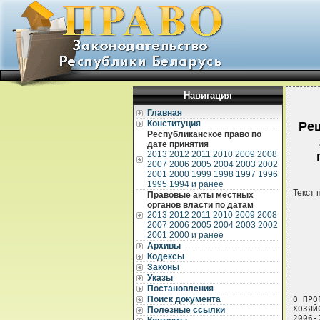
Навигация
Главная
Конституция
Реш
Республиканское право по
дате принятия
2013
2012
2011
2010
2009
2008
2007
2006
2005
2004
2003
2002
2001
2000
1999
1998
1997
1996
1995
1994 и ранее
Текст 
Правовые акты местных
органов власти по датам
2013
2012
2011
2010
2009
2008
2007
2006
2005
2004
2003
2002
2001
2000 и ранее
Архивы
Кодексы
Законы
          РЕШЕНИЕ ПЕТРИКОВСКОГО РАЙОННОГО СОВЕТА ДЕПУТАТОВ
                      29 декабря 2006 г. № 184

О ПРОГРАММЕ РАЗВИТИЯ И ПОДДЕРЖКИ ЛИЧНЫХ ПОДСОБНЫХ
ХОЗЯЙСТВ ГРАЖДАН В ПЕТРИКОВСКОМ РАЙОНЕ НА
2006-2010 ГОДЫ

     Петриковский районный Совет депутатов РЕШИЛ:
     1.  Утвердить прилагаемую Программу развития и поддержки личных
подсобных хозяйств граждан в Петриковском районе на 2006-2010 годы.
     2.  Утвердить  мероприятия на 2007 год по выполнению  Программы
развития   и   поддержки  личных  подсобных   хозяйств   граждан   в
Петриковском районе на 2006-2010 годы согласно приложению.
     3.  Контроль  за  исполнением настоящего решения  возложить  на
заместителя  председателя  Петриковского  районного  исполнительного
комитета Пилькевича Г.В.
     
Председатель                                             В.Д.Рабушок
     
                                             Приложение
                                    
Указы
Постановления
Поиск документа
Полезные ссылки