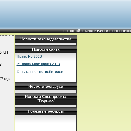
Под общей редакцией Валерия Левоневского
Новости законодательства
Новости сайта
в от
Право РБ 2013
и
в
Региональное право 2013
Защита прав потребителей
07 года
Новости Беларуси
Новости Спецпроекта
"Тюрьма"
Полезные ресурсы