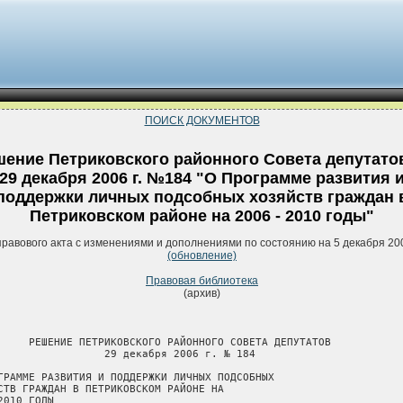
ПОИСК ДОКУМЕНТОВ
ение Петриковского районного Совета депутато
29 декабря 2006 г. №184 "О Программе развития 
поддержки личных подсобных хозяйств граждан 
Петриковском районе на 2006 - 2010 годы"
правового акта с изменениями и дополнениями по состоянию на 5 декабря 20
(обновление)
Правовая библиотека
(архив)
         к решению
                                             Петриковского районного
                                             Совета депутатов
                                             29.12.2006 № 184
                                  
                             МЕРОПРИЯТИЯ
   на 2007 год по выполнению программы развития и поддержки личных
 подсобных хозяйств граждан в Петриковском районе на 2006-2010 годы
                                  
-----T---------------------------------T----------------------------¬ 
¦ №  ¦    Наименование мероприятий     ¦Ответственные за исполнение ¦
¦п/п ¦                                 ¦                            ¦
+----+---------------------------------+----------------------------+ 
¦                 Регулирование земельных отношений                 ¦
+----T---------------------------------T----------------------------+ 
¦ 1  ¦Предоставлять    по    заявлениям¦Петриковский        районный¦
¦    ¦граждан  в  аренду дополнительные¦исполнительный      комитет,¦
¦    ¦земельные  участки  в  размере до¦сельские (поселковый) Советы¦
¦    ¦3 гектаров  для  ведения  личного¦депутатов                   ¦
¦    ¦подсобного   хозяйства   согласно¦                            ¦
¦    ¦действующему     законодательству¦                            ¦
¦    ¦Республики Беларусь              ¦                            ¦
+----+---------------------------------+----------------------------+ 
¦ 2  ¦Вовлекать   в   севооборот  земли¦Петриковский        районный¦
¦    ¦сельскохозяйственных организаций,¦исполнительный      комитет,¦
¦    ¦земли    населенных   пунктов   и¦сельские (поселковый) Советы¦
¦    ¦земельные участки граждан        ¦депутатов                   ¦
+----+---------------------------------+----------------------------+ 
¦ 3  ¦Осуществлять  контроль за целевым¦Петриковский        районный¦
¦    ¦и    эффективным   использованием¦исполнительный      комитет,¦
¦    ¦земель                           ¦сельские (поселковый) Советы¦
¦    ¦                                 ¦депутатов                   ¦
+----+---------------------------------+----------------------------+ 
¦                     Развитие растениеводства                      ¦
+----T---------------------------------T----------------------------+ 
¦ 4  ¦Обеспечить производство 2230 тонн¦Петриковский        районный¦
¦    ¦зерна                            ¦исполнительный      комитет,¦
¦    ¦                                 ¦сельские (поселковый) Советы¦
¦    ¦                                 ¦депутатов                   ¦
+----+---------------------------------+----------------------------+ 
¦ 5  ¦Обеспечить производство 2150 тонн¦Петриковский        районный¦
¦    ¦плодов и ягод                    ¦исполнительный      комитет,¦
¦    ¦                                 ¦сельские (поселковый) Советы¦
¦    ¦                                 ¦депутатов                   ¦
+----+---------------------------------+----------------------------+ 
¦ 6  ¦Обеспечить  населению возможность¦Петриковский        районный¦
¦    ¦приобретения семенного материала:¦исполнительный      комитет,¦
¦    ¦                                 ¦организации  райпотребсоюза,¦
¦    ¦                                 ¦сельскохозяйственные        ¦
¦    ¦                                 ¦предприятия    Петриковского¦
¦    ¦                                 ¦района                      ¦
¦    ¦зерновых      культур     высоких¦                            ¦
¦    ¦репродукций                      ¦                            ¦
¦    ¦картофеля высоких репродукций    ¦                            ¦
¦    ¦плодово-ягодных культур          ¦                            ¦
+----+---------------------------------+----------------------------+ 
¦ 7  ¦Обеспечить  производство овощей в¦Петриковский        районный¦
¦    ¦количестве 8800 тонн             ¦исполнительный      комитет,¦
¦    ¦                                 ¦сельские (поселковый) Советы¦
¦    ¦                                 ¦депутатов                   ¦
+----+---------------------------------+----------------------------+ 
¦ 8  ¦Обеспечить производство картофеля¦Петриковский        районный¦
¦    ¦в количестве 40 430 тонн         ¦исполнительный      комитет,¦
¦    ¦                                 ¦сельские (поселковый) Советы¦
¦    ¦                                 ¦депутатов                   ¦
+----+---------------------------------+----------------------------+ 
¦                       Развитие животноводства                     ¦
+----T---------------------------------T----------------------------+ 
¦ 9  ¦Обеспечить  производство молока в¦Петриковский        районный¦
¦    ¦личных    подсобных    хозяйствах¦исполнительный      комитет,¦
¦    ¦граждан в количестве 12 960 тонн ¦сельские (поселковый) Советы¦
¦    ¦                                 ¦депутатов                   ¦
+----+---------------------------------+----------------------------+ 
¦ 10 ¦Обеспечить    производство   мяса¦Петриковский        районный¦
¦    ¦скота  и  птицы  (в живом весе) в¦исполнительный      комитет,¦
¦    ¦личных    подсобных    хозяйствах¦сельские (поселковый) Советы¦
¦    ¦граждан в количестве 1500 тонн   ¦депутатов                   ¦
+----+---------------------------------+----------------------------+ 
¦ 11 ¦Обеспечить   производство  яиц  в¦Петриковский        районный¦
¦    ¦личных    подсобных    хозяйствах¦исполнительный      комитет,¦
¦    ¦граждан в количестве 11 050 тысяч¦сельские (поселковый) Советы¦
¦    ¦штук                             ¦депутатов                   ¦
+----+---------------------------------+----------------------------+ 
¦ 12 ¦Обеспечить  населению возможность¦Петриковский        районный¦
¦    ¦приобретения 1 685 голов поросят ¦исполнительный      комитет,¦
¦    ¦                                 ¦сельскохозяйственные        ¦
¦    ¦                                 ¦предприятия    Петриковского¦
¦    ¦                                 ¦района                      ¦
+----+---------------------------------+----------------------------+ 
¦ 13 ¦Обеспечить  населению возможность¦Петриковский        районный¦
¦    ¦приобретения молодняка птицы     ¦исполнительный      комитет,¦
¦    ¦                                 ¦организации райпотребсоюза  ¦
+----+---------------------------------+----------------------------+ 
¦ 14 ¦Обеспечить  населению возможность¦Организации райпотребсоюза  ¦
¦    ¦приобретения комбикормов         ¦                            ¦
+----+---------------------------------+----------------------------+ 
¦  Совершенствование обслуживания личных подсобных хозяйств граждан ¦
+----T---------------------------------T----------------------------+ 
¦ 15 ¦Обеспечить            минимальный¦Организации райпотребсоюза  ¦
¦    ¦ассортимент  товаров  и  услуг  в¦                            ¦
¦    ¦сельских магазинах               ¦                            ¦
+----+---------------------------------+----------------------------+ 
¦ 16 ¦Создать    в    агрогородках    2¦Петриковский        районный¦
¦    ¦коммунальных            унитарных¦исполнительный      комитет,¦
¦    ¦предприятия   по  оказанию  услуг¦сельские (поселковый) Советы¦
¦    ¦населению                        ¦депутатов                   ¦
+----+---------------------------------+----------------------------+ 
¦ 17 ¦Обеспечить  минимальный  перечень¦Петриковский        районный¦
¦    ¦услуг,    оказываемых   населению¦исполнительный      комитет,¦
¦    ¦(распиловка  дров,  ремонт  жилых¦сельские (поселковый) Советы¦
¦    ¦помещений     и     хозяйственных¦депутатов                   ¦
¦    ¦построек,   оказание   помощи   в¦                            ¦
¦    ¦проведении   сельскохозяйственных¦                            ¦
¦    ¦работ)                           ¦                            ¦
+----+---------------------------------+----------------------------+ 
¦       Совершенствование сбыта сельскохозяйственной продукции,     ¦
¦        произведенной в личных подсобных хозяйствах граждан        ¦
+----T---------------------------------T----------------------------+ 
¦ 18 ¦Обеспечить      организацию     и¦Петриковский        районный¦
¦    ¦проведение   на  районном  уровне¦исполнительный      комитет,¦
¦    ¦осенних   и   весенних   выставок¦райпотребсоюз,    управление¦
¦    ¦(ярмарок)      по      реализации¦сельского     хозяйства    и¦
¦    ¦сельскохозяйственной продукции   ¦продовольствия райисполкома ¦
+----+---------------------------------+----------------------------+ 
¦ 19 ¦Организовать  конкурсы на лучшего¦Петриковский        районный¦
¦    ¦сдатчика     сельскохозяйственной¦исполнительный      комитет,¦
¦    ¦продукции                        ¦райпотребсоюз,    управление¦
¦    ¦                                 ¦сельского     хозяйства    и¦
¦    ¦                                 ¦продовольствия Петриковского¦
¦    ¦                                 ¦районного    исполнительного¦
¦    ¦                                 ¦комитета                    ¦
+----+---------------------------------+--