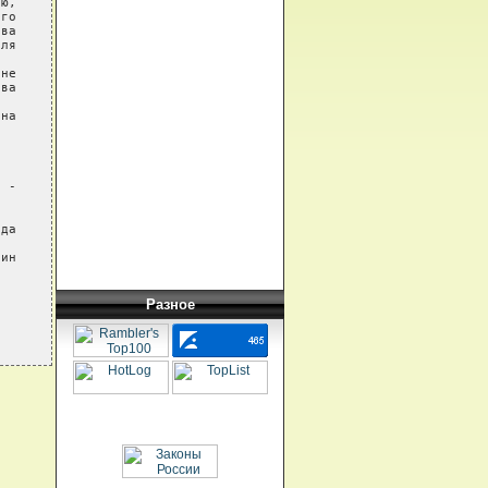
ю,

го

ва

ля

не

ва

на

 -

да

Разное