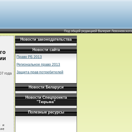
Под общей редакцией Валерия Левоневского
Новости законодательства
Новости сайта
го
Право РБ 2013
нии
Региональное право 2013
Защита прав потребителей
07 года
Новости Беларуси
Новости Спецпроекта
"Тюрьма"
Полезные ресурсы
 и

ие
