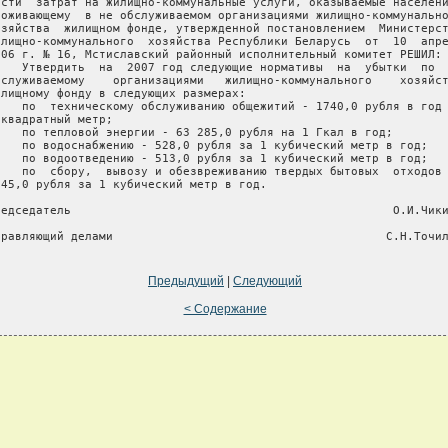
асти  затрат на жилищно-коммунальные услуги, оказываемые населени
роживающему  в не обслуживаемом организациями жилищно-коммунально
озяйства  жилищном фонде, утвержденной постановлением  Министерст
илищно-коммунального  хозяйства Республики Беларусь  от  10  апре
006 г. № 16, Мстиславский районный исполнительный комитет РЕШИЛ:

    Утвердить  на  2007 год следующие нормативы  на  убытки  по  
бслуживаемому    организациями   жилищно-коммунального    хозяйст
илищному фонду в следующих размерах:

    по  техническому обслуживанию общежитий - 1740,0 рубля в год 
 квадратный метр;

    по тепловой энергии - 63 285,0 рубля на 1 Гкал в год;

    по водоснабжению - 528,0 рубля за 1 кубический метр в год;

    по водоотведению - 513,0 рубля за 1 кубический метр в год;

    по  сбору,  вывозу и обезвреживанию твердых бытовых  отходов 
745,0 рубля за 1 кубический метр в год.

редседатель                                              О.И.Чики
Предыдущий
|
Следующий
< Содержание