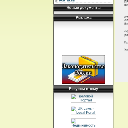
Контакты
П
КО
Новые документы
 
д
Реклама
о
Б
 
о
р
П
У
Ресурсы в тему