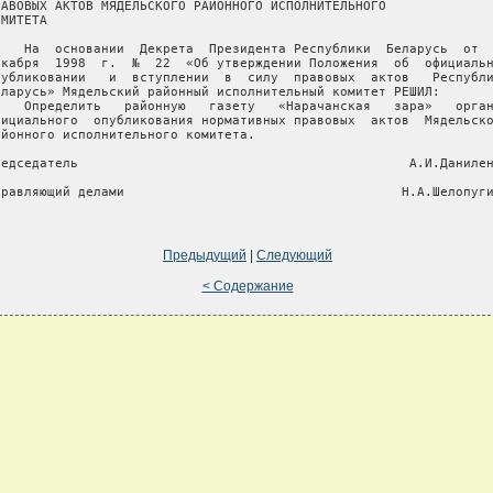
РАВОВЫХ АКТОВ МЯДЕЛЬСКОГО РАЙОННОГО ИСПОЛНИТЕЛЬНОГО

МИТЕТА

    На  основании  Декрета  Президента Республики  Беларусь  от  
екабря  1998  г.  №  22  «Об утверждении Положения  об  официальн
публиковании   и  вступлении  в  силу  правовых  актов   Республи
еларусь» Мядельский районный исполнительный комитет РЕШИЛ:

    Определить   районную   газету   «Нарачанская   зара»   орган
фициального  опубликования нормативных правовых  актов  Мядельско
айонного исполнительного комитета.

редседатель                                           А.И.Данилен
правляющий делами                                    Н.А.Шелопуги
Предыдущий
|
Следующий
< Содержание