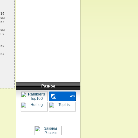
10

ом

ки

ом

го

ко

на

Разное