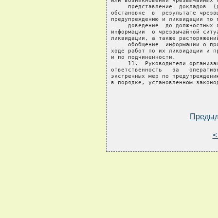
Преды
<