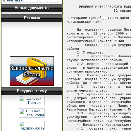
Контакты
      РЕШЕНИЕ МСТИСЛАВСКОГО РАЙОННОГО ИСПОЛНИТЕЛЬНОГО КОМИТЕТА
                       31 января 2007 г. № 2-3

О СОЗДАНИИ ЕДИНОЙ ДЕЖУРНО-ДИСПЕТЧЕРСКОЙ СЛУЖБЫ В
МСТИСЛАВСКОМ РАЙОНЕ

     На  основании  решения Могилевского областного  исполнительного
комитета  от 12 октября 2006 г. № 19-28 «О создании единой  дежурно-
диспетчерской  службы  в Могилевской области» Мстиславский  районный
исполнительный комитет РЕШИЛ:
     1.  Создать  единую дежурно-диспетчерскую службу в Мстиславском
районе.
     2. Утвердить:
     2.1.   прилагаемое  Положение  о  единой  дежурно-диспетчерской
службе Мстиславского района;
     2.2. перечень организаций, дежурно-диспетчерские службы которых
входят  в единую дежурно-диспетчерскую службу Мстиславского  района,
согласно приложению.
     3.   Руководителям  дежурно-диспетчерских  служб   организаций,
которые  входят в единую дежурно-диспетчерскую службу  Мстиславского
района, до 1 июля 2007 г. обеспечить:
     3.1.    оснащение   и   надежное   функционирование    дежурно-
диспетчерских служб;
     3.2. организацию прямых линий связи дежурно-диспетчерских служб
с  центром  оперативного  управления  (далее  -  ЦОУ)  Мстиславского
районного  отдела по чрезвычайным ситуациям учреждения  «Могилевское
областное   управление   Министерства  по   чрезвычайным   ситуациям
Республики Беларусь» (далее - Мстиславский РОЧС);
     3.3.  подготовку руководителей дежурно-диспетчерских служб  при
учреждении   «Могилевское  областное  управление   Министерства   по
чрезвычайным ситуациям Республики Беларусь».
     4. Начальнику Мстиславского РОЧС Кугукову С.Н.:
     4.1.  создать  пункт  управления  единой  дежурно-диспетчерской
службы Мстиславского района на базе ЦОУ Мстиславского РОЧС;
     4.2.   информировать  население  Мстиславского   района   через
учреждение   «Редакция  районной  газеты  «Святло   Кастрычніка»   и
телерадиовещательных  СМИ»  о приеме по  номеру  телефона  01  любых
сообщений,   связанных   с  нарушениями  условий   жизнедеятельности
населения.
     5.  Контроль  за  выполнением настоящего решения  возложить  на
первого    заместителя    председателя    Мстиславского    районного
исполнительного  комитета  Прокопова А.И., начальника  Мстиславского
районного  отдела по чрезвычайным ситуациям учреждения  «Могилевское
областное   управления   Министерства  по   чрезвычайным   ситуациям
Республики Беларусь» Кугукова С.Н.
     
Председатель                                              О.И.Чикида
     
Управляющий делами                                       С.Н.Точилин

                                            Приложение
                                            к решению
                                            Мстиславского районного
                                            исполнительного комитета
                                            31.01.2007 № 2-3

ПЕРЕЧЕНЬ
организаций, дежурно-диспетчерские службы которых входят в единую
дежурно-диспетчерскую службу Мстиславского района
------T--------------------------------T----------------T----------------¬ 
¦  №  ¦    Наименование организации    ¦Место нахождения¦Телефон руково- ¦
¦ п/п ¦                                ¦                ¦дителя организа-¦
¦     ¦                                ¦                ¦ ции, дежурно-  ¦
¦     ¦                                ¦                ¦ диспетчерской  ¦
¦     ¦                                ¦                ¦     службы     ¦
+-----+--------------------------------+----------------+----------------+ 
¦  1  ¦Мстиславский  районный  отдел по¦213470,     г. -¦    5-14-08     ¦
¦     ¦чрезвычайным  ситуациям учрежде-¦Мстиславль,     ¦    5-11-01     ¦
¦     ¦ния    "Могилевское    областное¦ул. им.    Дзер-¦       01       ¦
¦     ¦управление Министерства по чрез-¦жинского, 31    ¦ 5-03-96 (факс) ¦
¦     ¦вычайным   ситуациям  Республики¦                ¦                ¦
¦     ¦Беларусь"                       ¦                ¦                ¦
+-----+--------------------------------+----------------+----------------+ 
¦  2  ¦Отдел  внутренних дел Мстиславс-¦213470,     г. -¦    5-08-35     ¦
¦     ¦кого  районного  исполнительного¦Мстиславль,     ¦    5-09-75     ¦
¦     ¦комитета                        ¦ул. им.  Кирова,¦       02       ¦
¦     ¦                                ¦23              ¦ 5-12-81 (факс) ¦
+-----+--------------------------------+----------------+----------------+ 
¦  3  ¦Учреждение       здравоохранения¦213470,     г. -¦    5-12-29     ¦
¦     ¦"Мстиславская центральная район-¦Мстиславль,     ¦ 5-11-00 (факс) ¦
¦     ¦ная больница"                   ¦ул. им.  Ленина,¦       03       ¦
¦     ¦                                ¦104             ¦    5-30-09     ¦
+-----+--------------------------------+----------------+----------------+ 
¦  4  ¦Мстиславский район электрических¦213470,     г. -¦    5-11-53     ¦
¦     ¦сетей  филиала  республиканского¦Мстиславль,     ¦    5-07-73     ¦
¦     ¦унитарного  предприятия "Могиле-¦ул. им.    Дзер-¦ 5-13-00 (факс) ¦
¦     ¦вэнерго" Климовичские электриче-¦жинского, 56    ¦   
Новые документы
Реклама
Ресурсы в тему