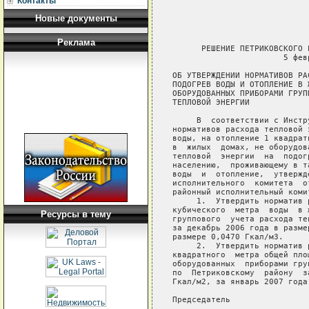
Контакты
Новые документы
Реклама
      РЕШЕНИЕ ПЕТРИКОВСКОГО 
                       5 фев
ОБ УТВЕРЖДЕНИИ НОРМАТИВОВ РА
ПОДОГРЕВ ВОДЫ И ОТОПЛЕНИЕ В Ж
ОБОРУДОВАННЫХ ПРИБОРАМИ ГРУП
ТЕПЛОВОЙ ЭНЕРГИИ

     В  соответствии с Инстр
нормативов расхода тепловой 
воды, на отопление 1 квадрат
в  жилых  домах, не оборудов
тепловой  энергии  на  подог
населению,  проживающему в т
воды  и  отопление,  утвержд
исполнительного  комитета  о
районный исполнительный комит
     1.  Утвердить норматив 
кубического  метра  воды  в 
Ресурсы в тему
группового  учета расхода те
за декабрь 2006 года в разме
размере 0,0470 Гкал/м3.

     2.  Утвердить норматив 
квадратного  метра общей пло
оборудованных  приборами гру
по  Петриковскому  району  з
Гкал/м2, за январь 2007 года
Председатель                