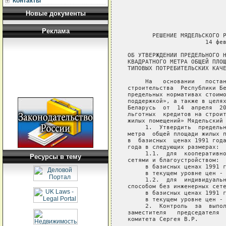
Контакты
Новые документы
Реклама
       РЕШЕНИЕ МЯДЕЛЬСКОГО Р
                      14 фев
ОБ УТВЕРЖДЕНИИ ПРЕДЕЛЬНОГО Н
КВАДРАТНОГО МЕТРА ОБЩЕЙ ПЛОЩ
ТИПОВЫХ ПОТРЕБИТЕЛЬСКИХ КАЧЕ
     На   основании   постан
строительства  Республики Бе
предельных нормативах стоимо
поддержкой», а также в целях
Беларусь  от  14  апреля  20
льготных  кредитов на строит
жилых помещений» Мядельский 
     1.  Утвердить  предельн
метра  общей площади жилых п
в  базисных  ценах 1991 года
года в следующих размерах:

     1.1.  для  кооперативно
Ресурсы в тему
сетями и благоустройством:

     в базисных ценах 1991 г
     в текущем уровне цен - 
     1.2.  для  индивидуальн
способом без инженерных сете
     в базисных ценах 1991 г
     в текущем уровне цен - 
     2.  Контроль  за  выпол
заместителя   председателя  
комитета Сергея В.Р.
