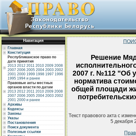
Навигация
ПОИ
Главная
Конституция
Решение Мяд
Республиканское право по
дате принятия
исполнительного
2013
2012
2011
2010
2009
2008
2007
2006
2005
2004
2003
2002
2007 г. №112 "Об
2001
2000
1999
1998
1997
1996
1995
1994 и ранее
норматива стоимо
Правовые акты местных
органов власти по датам
общей площади ж
2013
2012
2011
2010
2009
2008
потребительских
2007
2006
2005
2004
2003
2002
2001
2000 и ранее
Архивы
Кодексы
Законы
Текст правового акта с изме
Указы
5 декабря 
Постановления
Поиск документа
Полезные ссылки
Прав