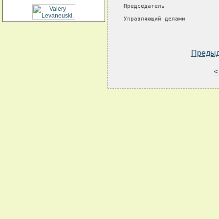
Председатель                
Управляющий делами          
Преды
<