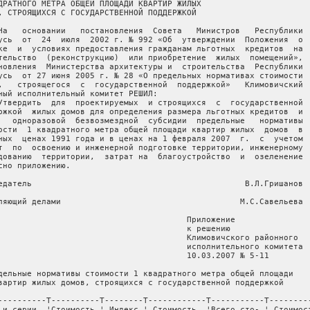
ДРАТНОГО МЕТРА ОБЩЕЙ ПЛОЩАДИ КВАРТИР ЖИЛЫХ

, СТРОЯЩИХСЯ С ГОСУДАРСТВЕННОЙ ПОДДЕРЖКОЙ

На   основании   постановления  Совета   Министров   Республики

усь  от  24  июля  2002 г. № 992 «Об  утверждении  Положения  о

ке  и  условиях предоставления гражданам льготных  кредитов  на

тельство  (реконструкцию)  или приобретение  жилых  помещений»,

новления  Министерства архитектуры и  строительства  Республики

усь  от 27 июня 2005 г. № 28 «О предельных нормативах стоимости

,   строящегося  с  государственной  поддержкой»   Климовичский

ный исполнительный комитет РЕШИЛ:

Утвердить  для  проектируемых  и строящихся  с  государственной

ржкой  жилых домов для определения размера льготных кредитов  и

   одноразовой  безвозмездной  субсидии  предельные   нормативы

ости  1 квадратного метра общей площади квартир жилых  домов  в

ных  ценах 1991 года и в ценах на 1 февраля 2007  г.  с  учетом

т  по  освоению и инженерной подготовке территории, инженерному

дованию  территории,  затрат на  благоустройство  и  озеленение

сно приложению.

едатель                                            В.Л.Гришанов

ляющий делами                                     М.С.Савельева

                                       Приложение

                                       к решению

                                       Климовичского районного

                                       исполнительного комитета

                                       10.03.2007 № 5-11

дельные нормативы стоимости 1 квадратного метра общей площади

вартир жилых домов, строящихся с государственной поддержкой

----------T----------T--------T------------T-----------T---------
 и серии  ¦Стоимость ¦ Индекс ¦ Стоимость  ¦Всего сто- ¦ Стоимост