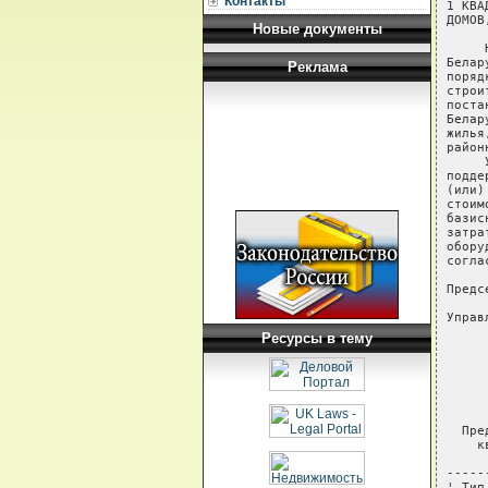
Контакты
1 КВА
ДОМОВ
Новые документы
     
Белар
Реклама
поряд
строи
поста
Белар
жилья
район
     
подде
(или)
стоим
базис
затра
обору
согла
Предс
Управ
Ресурсы в тему
     
     
     
     
     
  Пре
    к
-----
¦ Тип