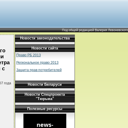
Под общей редакцией Валерия Левоневского
Новости законодательства
Новости сайта
го
Право РБ 2013
ии
етра
Региональное право 2013
 с
Защита прав потребителей
07 года
Новости Беларуси
Новости Спецпроекта
"Тюрьма"
Полезные ресурсы