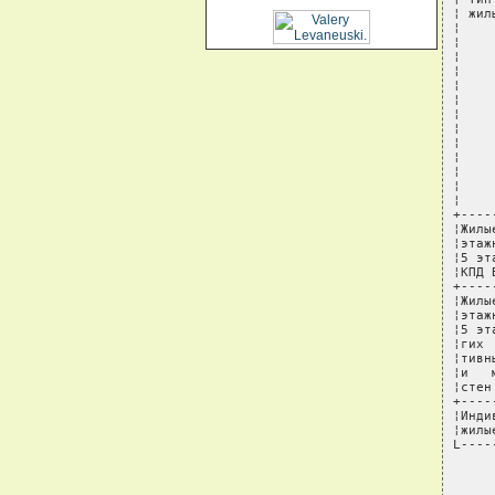
¦ жил
¦    
¦    
¦    
¦    
¦    
¦    
¦    
¦    
¦    
¦    
¦    
¦    
¦    
+----
¦Жилы
¦этаж
¦5 эт
¦КПД 
+----
¦Жилы
¦этаж
¦5 эт
¦гих 
¦тивн
¦и   
¦стен
+----
¦Инди
¦жилы
L----