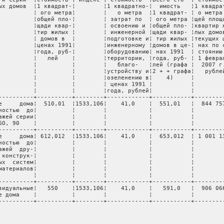
ых домов  ¦1 квадрат-¦        ¦1 квадратно-¦  имость   ¦1 квадрат
          ¦ ого метра¦        ¦   о метра  ¦1 квадрат- ¦ о метра 
          ¦общей пло-¦        ¦ затрат по  ¦ ого метра ¦щей площа
          ¦щади квар-¦        ¦ освоению и ¦общей пло- ¦квартир ж
          ¦тир жилых ¦        ¦ инженерной ¦щади квар- ¦лых домов
          ¦ домов в  ¦        ¦подготовке и¦ тир жилых ¦текущих ц
          ¦ценах 1991¦        ¦инженерному ¦домов в це-¦ нах по с
          ¦года, руб-¦        ¦оборудованию¦ нах 1991  ¦ стоянию 
          ¦   лей    ¦        ¦территории, ¦года, руб- ¦ 1 феврал
          ¦          ¦        ¦   благо-   ¦лей (графа ¦  2007 г.
          ¦          ¦        ¦устройству и¦2 + + графа¦   рублей
          ¦          ¦        ¦озеленению в¦    4)     ¦         
          ¦          ¦        ¦ ценах 1991 ¦           ¦         
          ¦          ¦        ¦года, рублей¦           ¦         
----------+----------+--------+------------+-----------+---------
е     дома¦  510,01  ¦1533,106¦    41,0    ¦  551,01   ¦  844 757
ностью  до¦          ¦        ¦            ¦           ¦         
ажей серии¦          ¦        ¦            ¦           ¦         
БО, 90    ¦          ¦        ¦            ¦           ¦         
----------+----------+--------+------------+-----------+---------
е     дома¦ 612,012  ¦1533,106¦    41,0    ¦  653,012  ¦ 1 001 13
ностью  до¦          ¦        ¦            ¦           ¦         
ажей  дру-¦          ¦        ¦            ¦           ¦         
 конструк-¦          ¦        ¦            ¦           ¦         
ых  систем¦          ¦        ¦            ¦           ¦         
материалов¦          ¦        ¦            ¦           ¦         
          ¦          ¦        ¦            ¦           ¦         
----------+----------+--------+------------+-----------+---------
видуальные¦   550    ¦1533,106¦    41,0    ¦   591,0   ¦  906 066
е дома    ¦          ¦        ¦            ¦           ¦         
----------+----------+--------+------------+-----------+---------