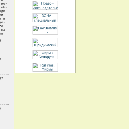
но-¦

об-¦

ди ¦

и- ¦

 в ¦

е- ¦

о- ¦

на ¦

я  ¦

,  ¦

   ¦

   ¦

   ¦

   ¦

---+ 

   ¦

   ¦

   ¦

   ¦

---+ 

7  ¦

   ¦

   ¦

   ¦

   ¦

   ¦

   ¦

---+ 

   ¦

   ¦

---- 
