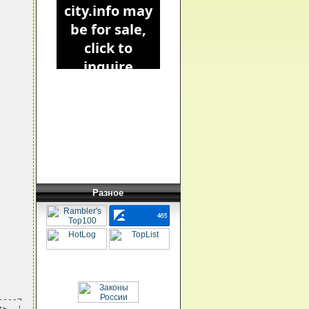
Разное
---¬ 

ь  ¦
