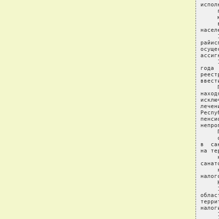
испол
     
     
     
насел
     
райис
осуще
ассиг
     