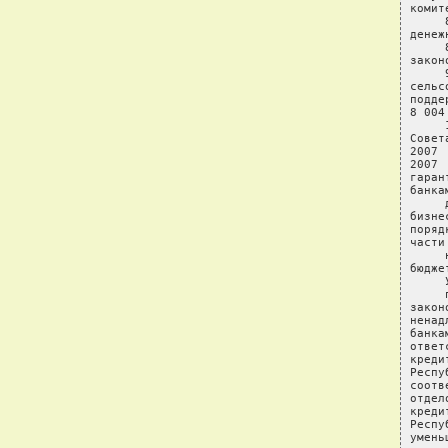
комит
     
денеж
     
закон
     
сельс
подде
8 004
     
Совет
2007 
2007 
гаран
банка
     
бизне
поряд
части
     
бюджет
     
     
закон
ненад
банка
ответ
креди
Респу
соотв
отдел
креди
Респу
умень