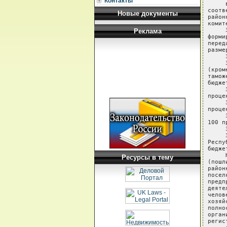
Контакты
     
соотв
Новые документы
район
комит
     
Реклама
форми
перед
разме
     
     
(кром
тамож
бюдже
     
проце
     
проце
     
100 п
     
     
Респу
бюдже
     
Ресурсы в тему
(пошл
район
посел
предп
деяте
челов
хозяй
полно
орган
регис