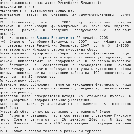
нение законодательных актов Республики Беларусь);

продукты питания;

медикаменты и перевязочные средства;

возмещение   затрат  по  оказанию  жилищно-коммунальных   услуг

ению.

13.   Установить,   что   в   2007  году   управления,   отделы

полкома  и  организации, финансируемые  из  районного  бюджета,

ствляют    расходы   в   пределах   предусмотренных    плановых

нований.

14.  На основании
 Закона Беларуси от 
29 декабря 2006
года  «О  бюджете  Республики Беларусь на  2007  год»  (Национальный
реестр  правовых актов Республики Беларусь, 2007 г.,  №  3,  2/1288)
ввести на территории Минского района курортный сбор.
     Плательщиками   курортного  сбора  являются  физические   лица,
находящиеся в санаторно-курортных и оздоровительных учреждениях,  за
исключением   направляемых  на  оздоровление  и  санаторно-курортное
лечение   бесплатно   в   соответствии  с  законодательными   актами
Республики Беларусь. Также освобождаются от уплаты курортного  сбора
пенсионеры,  прописанные на территории района на  100  процентов,  а
непрописанные - на 50 процентов.
     По курортному сбору:
     объектом  налогообложения является нахождение физического  лица
в  санаторно-курортных и оздоровительных учреждениях,  расположенных
на территории района;
     налоговая  база  определяется исходя  из  стоимости  путевки  в
санаторно-курортные и оздоровительные учреждения;
     налоговая   ставка  устанавливается  в  размере   3   процентов
налоговой базы.
     Курортный сбор полностью зачисляется в районный бюджет.
     15.  Принять к сведению, что в соответствии с решением Минского
областного  Совета  депутатов  от  26  декабря  2006  г.  №  258  на
территории  Минской  области в 2007 году введены  следующие  местные
налоги и сборы:
     15.1. налог с продаж товаров в розничной торговле.
     Сумма  налога  с продаж товаров в розничной торговле  в  полном
объеме зачисляется в областной бюджет;
     15.2. налог на услуги.
     Сумма  налога  на услуги в полном объеме зачисляется  в  бюджет
района,   за   исключением  налога  на  услуги   сотовой   подвижной
электросвязи, оказываемые абонентам, который зачисляется в областной
бюджет;
     15.3.   целевые  сборы  (транспортный  сбор  на  обновление   и
восстановление  транспорта  общего  пользования,  используемого   на
маршрутах  в  городском  пассажирском, пригородном  и  междугородном
автобусном  сообщении, сбор на содержание и развитие  инфраструктуры
города (района).
     Транспортный  сбор  на  обновление и восстановление  транспорта
общего   пользования,   используемого  на  маршрутах   в   городском
пассажирском,  пригородном  и  междугородном  автобусном  сообщении,
полностью зачисляется в областной бюджет.
     Сбор  на  содержание и развитие инфраструктуры города  (района)
полностью зачисляется в бюджет района;
     15.4. сбор с заготовителей.
     Сбор с заготовителей полностью зачисляется в бюджет района;
     15.5. сборы с пользователей;
     15.5.1.    сбор   с   пользователей   за   парковку   (стоянку)
транспортных средств в специально оборудованных местах.
     Сбор   с   пользователей  за  парковку  (стоянку)  транспортных
средств  в  специально оборудованных местах полностью зачисляется  в
бюджет района;
     15.5.2.  сбор  с  пользователей за  осуществление  торговли  на
территории Минской области.
     Сбор  с  пользователей за осуществление торговли на  территории
Минской области полностью зачисляется в бюджет района;
     15.5.3. сбор с пользователей за владение собаками.
     Сбор   с   пользователей   за   владение   собаками   полностью
зачисляется в бюджет района;
     15.5.4.  сбор  с  пользователей за осуществление  строительства
объектов на территории Минской области.
     Сбор  с  пользователей за осуществление строительства  объектов
на территории Минской области полностью зачисляется в бюджет района.
     16. Предоставить право райисполкому:
     увеличивать  (уменьшать), но не более чем в  два  раза,  ставки
земельного  налога,  налога  на  недвижимость  отдельным  категориям
плательщиков;
     предоставлять  отдельным плательщикам -  физическим  лицам,  не
являющимся  индивидуальными  предпринимателями,  льготы  по   уплате
земельного  налога,  налога на недвижимость,  подоходного  налога  с
физических  лиц, единого налога с индивидуальных предпринимателей  и
иных  физических лиц и государственной пошлине по объектам обложения
пошлиной,   не   связанной   с  осуществлением   предпринимательской
деятельности.
     17.  Разрешить  райисполкому выделять в 2007  году  в  пределах
ассигнований,  установленных  по соответствующим  разделам  расходов
бюджета согласно пункту 5 настоящего решения, и поступающих доходов,
предусмотренных  пунктом  4 настоящего решения,  бюджетные  ссуды  и
займы.
     18.    Райисполкому   рассмотреть   замечания   и   предложения
постоянных комиссий и депутатов Минского районного Совета  депутатов
при  обсуждении бюджета на 2007 год и принять по ним соответствующие
решения.
     19. Настоящее решение вступает в силу с 1 января 2007 г.
     
Председатель                                          Г.П.Харитонова


                                                  Приложение 1
                                                  к решению
                                                  Минского районного
                                                  Совета депутатов
                                                  27.12.2006 № 291
                                
                             ДОХОДЫ
                        районного бюджета
                                
(тыс. рублей)
1. Налоговые доходы                                   72 935 545
1.1. Налоги на доходы и прибыль                       11 146 510
Подоходный налог                                       4 400 310
Целевые сборы                                          6 746 200
Сбор на содержание и развитие                          6 746 200
инфраструктуры
1.2. Налоги на собственность                          24 137 757
Налог на недвижимость за незавершенное                   414 400
строительство
Земельный налог                                       20 170 200
Налог на недвижимость                                  3 553 157
1.3. Налоги на товары и услуги                        33 115 859
Налог на добавленную стоимость                        12 612 700
Налог при упрощенной системе                           1 177 500
налогообложения для субъектов малого
предпринимательства
Единый налог с индивидуальных                          4 957 840
предпринимателей и иных физических лиц
Единый налог для производителей                        5 338 200
сельскохозяйственной продукции
Акцизы на товары                                       1 079 300
Налог на игорный бизнес                                   45 400
Налог на услуги                                        5 107 300
Сбор с заготовителей                                       2 500
Сбор с пользователей                                     115 239
Регистрационные и лицензионные сборы                     270 120
Платежи за использование (изъятие,                     2 409 760
добычу) природных ресурсов
1.4. Другие налоги, сборы (пошлины) и                  4 535 419
иные обязательные платежи
Государственная пошлина                                4 349 919
Курортный сбор                                           180 500
Плата за размещение наружной рекламы                       5 000
2. Неналоговые доходы                                 16 977 916
2.1. Доходы от использования имущества,                    8 398
находящегося в государственной
собственности
Проценты за пользование денежными                          8 398
средствами бюджетов
2.2. Доходы от предпринимательской и иной              4 062 455
приносящей доходы деятельности
Доходы от сдачи в аренду земельных                     1 049 445
участков
Доходы от сдачи в аренду имущества,                       17 500
находящегося в государственной
собственности
Административные сборы и платежи                          95 400
Доходы от реализации государственного                  2 900 110
имущества
Доходы от реализации конфискованного                       4 490
имущества
Доходы от продажи (передачи) земли в                   2 895 620
собственность
2.3. Административные штрафы и                        10 999 103
экономические санкции, удержания
Административные штрафы и экономические               10 999 103
санкции, налагаемые контролирующими
органами
2.4. Прочие неналоговые доходы                         1 907 960
Прочие неналоговые доходы                              1 907 960
3. Безвозмездные поступления                           2 749 514
3.1. Безвозмездные поступления от других               2 749 514
уровней
Безвозмездные поступления от других                    2 749 514
уровней государственного управления
Фонд финансовой поддержки административно-             2 749 514
территориальных единиц
ВСЕГО доходов                                         92 662 975


     
                                                  Приложение 2
                                                  к решению
                                                  Минского районного
                                                  Совета депутатов
                                                  27.12.2006 № 291
                                
                             РАСХОДЫ
  районного бюджета на 2007 год по функциональной классификации
 Республики Беларусь по разделам и подразделам и видам расходов
                                
(тыс. рублей)
Общегосударственные расходы                         13 575 186,4
Государственные органы общего назначения             3 561 893,2
Органы государственного управления и                 3 545 286,4
другие органы исполнительной власти
общего назначения
Государственные архивы                                  16 606,8
Обслуживание государственного долга,                      25 000
долгов органов местного управления и
самоуправления
Обслуживание внутреннего                                  25 000
государственного долга
Резервный фонд органов местного                      1 783 268,1
управления и самоуправления
Резервный фонд                                       1 783 268,1
Другие общегосударственные расходы                       200 655
Иные общегосударственные расходы                         200 655
Трансферты другим уровням                            8 