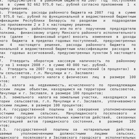
4.  Предусмотреть  в районном бюджете на 2007  год  поступления

ов  в  сумме 92 662 975,0 тыс. рублей согласно приложению  1  к

ящему решению.

5.  Утвердить  расходы районного бюджета на 2007  год  в  сумме

2 975,0 тыс. рублей по функциональной и ведомственной бюджетным

ификациям  Республики  Беларусь  по  разделам   и   подразделам

сно приложениям 2 и 3 к настоящему решению.

6.  Разрешить  райисполкому или по его  поручению  председателю

полкома,  финансовому отделу Минского районного исполнительного

ета  (далее  -  финансовый отдел) вносить  изменения  в  доходы

ного  бюджета  в пределах годовых поступлений,  предусмотренных

ом   4   настоящего  решения,  расходы  районного  бюджета   по

иональной и ведомственной бюджетным классификациям  расходов  в

лах  годовых ассигнований, предусмотренных пунктом 5 настоящего

я.

7.   Утвердить  оборотную  кассовую  наличность  по   районному

ту на 1 января 2008 г. в сумме 40 000 тыс. рублей.

8.  Утвердить на 2007 год нормативы отчислений (в процентах)  в

ты сельсоветов, г.п. Мачулищи и г. Заславля:

8.1.  от  подоходного налога с физических  лиц  в  размере  100

нтов;

8.2.  налога  на  недвижимость, исчисленного  по  принадлежащим

еским  лицам  объектам, находящимся на территории  сельсоветов,

Мачулищи и г. Заславля, в размере 100 процентов;

8.3.  земельного  налога на земельные участки,  находящиеся  на

тории  сельсоветов, г.п. Мачулищи и г. Заславля,  уплачиваемого

ескими лицами, в размере 100 процентов;

8.4.  государственной  пошлины  за  совершение  уполномоченными

остными   лицами   сельских,   Мачулищанского   поселкового   и

вского городского исполнительных комитетов действий,  связанных

егистрацией  актов  гражданского  состояния,  в   размере   100

нтов;

8.5.   государственной   пошлины  за   нотариальные   действия,

шаемые    уполномоченными   должностными    лицами    сельских,

ищанского  поселкового и Заславского городского  исполнительных
