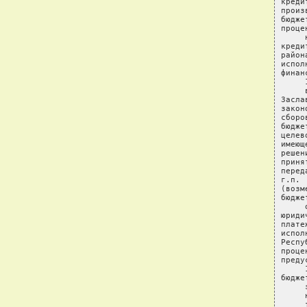
креди
произ
бюдже
проце
     
креди
район
испол
финан
     
     
Засла
закон
сборо
бюдже
целев
имеющ
решен
приня
перед
г.п. 
(возм
бюдже
     
юриди
плате
испол
Респу
проце
преду
     
бюдже
     
     
     