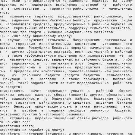
тов,  если  они финансируются из районного  бюджета,  на  сумму

веденных  или  подлежащих  выполнению  платежей  из   районного

та  в  соответствии  с  гарантиями райисполкома  и  начисленных

нтов;

на   исполнение  гарантий,  предоставленных  райисполкомом,  по

там,  выданным  банками Республики Беларусь  юридическим  лицам

а, направляются средства, предусмотренные в районном бюджете на

нение  гарантийных обязательств, поддержку сельского хозяйства,

сирование транспорта и жилищно-коммунального хозяйства.

11. В 2007 году финансовому отделу:

в   случае  нарушения  сельскими,  Мачулищанским  поселковым  и

вским   городским  исполнительными  комитетами   установленного

одательством  Республики Беларусь порядка  зачисления  налогов,

в  и  других обязательных платежей, иных поступлений в районный

т,  а также необоснованного получения или использования  не  по

ому  назначению средств, выделенных из районного бюджета,  либо

ейся  задолженности  по платежкам в этот  бюджет,  невыполнения

ий   райисполкома  и  распоряжений  председателя  райисполкома,

тых  в пределах его компетенции, приостанавливать или уменьшать

ачу   из   районного  бюджета  средств  бюджетам   сельсоветов,

  Мачулищи  и  г.  Заславля,  а  также  производить   погашение

ещение)  такой задолженности за счет передаваемых из  районного

та средств;

осуществлять   зачет  подлежащих  уплате  в   районный   бюджет

ческими  лицами  налогов, сборов (пошлин), других  обязательных

жей,  задолженности  по  бюджетным  займам,  бюджетным  ссудам,

ненным  гарантиям  райисполкома по кредитам,  выданным  банками

блики  Беларусь  юридическим лицам, а также  начисленных  пени,

нтов   и   штрафов  в  пределах  расходов  районного   бюджета,

смотренных пунктом 5 настоящего решения.

12.  Установить  перечень защищенных статей расходов  районного

та на 2007 год:

заработная плата;

начисления на заработную плату;

трансферты  населению (стипендии и другие выплаты населению  во
