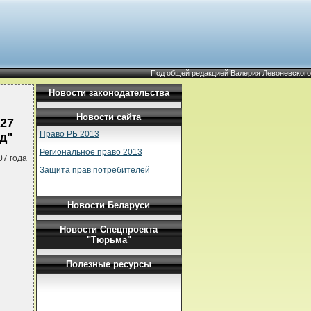
Под общей редакцией Валерия Левоневского
Новости законодательства
Новости сайта
27
Право РБ 2013
д"
Региональное право 2013
07 года
Защита прав потребителей
Новости Беларуси
Новости Спецпроекта
"Тюрьма"
Полезные ресурсы