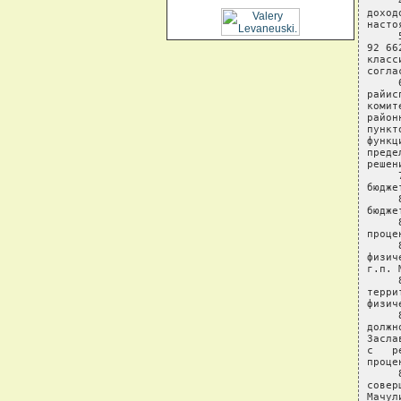
     
доход
насто
     
92 66
класс
согла
     
райис
комит
район
пункт
функц
преде
решени
     
бюдже
     
бюдже
     
проце
     
физич
г.п. 
     
терри
физич
     
должн
Засла
с   р
проце
     
совер
Мачул