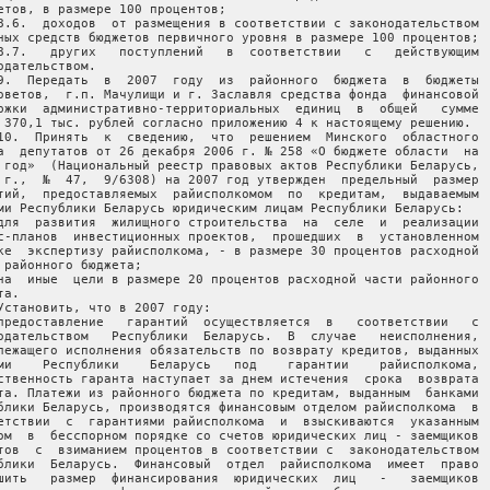
етов, в размере 100 процентов;

8.6.  доходов  от размещения в соответствии с законодательством

ных средств бюджетов первичного уровня в размере 100 процентов;

8.7.   других   поступлений   в  соответствии   с   действующим

одательством.

9.  Передать  в  2007  году  из  районного  бюджета  в  бюджеты

оветов,  г.п. Мачулищи и г. Заславля средства фонда  финансовой

ржки  административно-территориальных  единиц  в  общей   сумме

 370,1 тыс. рублей согласно приложению 4 к настоящему решению.

10.  Принять  к  сведению,  что  решением  Минского  областного

а  депутатов от 26 декабря 2006 г. № 258 «О бюджете области  на

 год»  (Национальный реестр правовых актов Республики Беларусь,

 г.,  №  47,  9/6308) на 2007 год утвержден  предельный  размер

тий,  предоставляемых  райисполкомом  по  кредитам,  выдаваемым

ми Республики Беларусь юридическим лицам Республики Беларусь:

для  развития  жилищного строительства  на  селе  и  реализации

с-планов  инвестиционных проектов,  прошедших  в  установленном

ке  экспертизу райисполкома, - в размере 30 процентов расходной

 районного бюджета;

на  иные  цели в размере 20 процентов расходной части районного

а.

Установить, что в 2007 году:

предоставление   гарантий  осуществляется  в   соответствии   с

одательством   Республики  Беларусь.  В  случае   неисполнения,

лежащего исполнения обязательств по возврату кредитов, выданных

ми    Республики    Беларусь   под    гарантии    райисполкома,

ственность гаранта наступает за днем истечения  срока  возврата

та. Платежи из районного бюджета по кредитам, выданным  банками

блики Беларусь, производятся финансовым отделом райисполкома  в

етствии  с  гарантиями райисполкома  и  взыскиваются  указанным

ом  в  бесспорном порядке со счетов юридических лиц - заемщиков

тов  с  взиманием процентов в соответствии с  законодательством

блики  Беларусь.  Финансовый  отдел  райисполкома  имеет  право

шить   размер  финансирования  юридических  лиц   -   заемщиков
