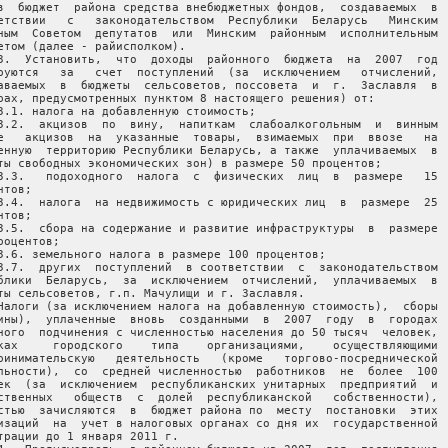
в  бюджет  района средства внебюджетных фондов,  создаваемых  в

етствии   с   законодательством  Республики  Беларусь   Минским

ным  Советом  депутатов  или  Минским  районным  исполнительным

етом (далее - райисполком).

3.  Установить,  что  доходы  районного  бюджета  на  2007  год

руются   за   счет  поступлений  (за  исключением   отчислений,

аваемых  в  бюджеты  сельсоветов, поссовета  и  г.  Заславля  в

рах, предусмотренных пунктом 8 настоящего решения) от:

3.1. налога на добавленную стоимость;

3.2.  акцизов  по  вину,  напиткам  слабоалкогольным  и  винным

е   акцизов  на  указанные  товары,  взимаемых  при  ввозе   на

енную  территорию Республики Беларусь, а также  уплачиваемых  в

ты свободных экономических зон) в размере 50 процентов;

3.3.   подоходного  налога  с  физических  лиц  в  размере   15

нтов;

3.4.  налога  на недвижимость с юридических лиц  в  размере  25

нтов;

3.5.  сбора на содержание и развитие инфраструктуры  в  размере

роцентов;

3.6. земельного налога в размере 100 процентов;

3.7.  других  поступлений  в соответствии  с  законодательством

блики  Беларусь,  за  исключением  отчислений,  уплачиваемых  в

ты сельсоветов, г.п. Мачулищи и г. Заславля.

Налоги (за исключением налога на добавленную стоимость),  сборы

ины),  уплаченные  вновь  созданными  в  2007  году  в  городах

ного  подчинения с численностью населения до 50 тысяч  человек,

ках     городского    типа    организациями,    осуществляющими

ринимательскую   деятельность   (кроме   торгово-посреднической

льности),  со  средней численностью  работников  не  более  100

ек  (за  исключением  республиканских унитарных  предприятий  и

ственных   обществ  с  долей  республиканской   собственности),

стью  зачисляются  в  бюджет района по  месту  постановки  этих

изаций  на  учет в налоговых органах со дня их  государственной

трации до 1 января 2011 г.
