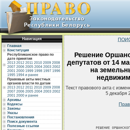
Навигация
ПОИ
Главная
Конституция
Решение Оршанс
Республиканское право по
дате принятия
депутатов от 14 ма
2013
2012
2011
2010
2009
2008
2007
2006
2005
2004
2003
2002
на земельны
2001
2000
1999
1998
1997
1996
1995
1994 и ранее
недвижимо
Правовые акты местных
органов власти по датам
Текст правового акта с изме
2013
2012
2011
2010
2009
2008
2007
2006
2005
2004
2003
2002
5 декабря 
2001
2000 и ранее
Архивы
Прав
Кодексы
Законы
Указы
Постановления
Поиск документа
Полезные ссылки
           РЕШЕНИЕ ОРШАНСКОГ