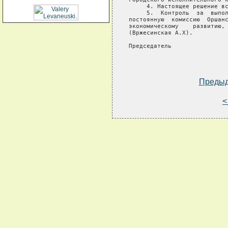
     4. Настоящее решение вс
     5.  Контроль  за  выпол
постоянную  комиссию  Оршанс
экономическому    развитию, 
(Вржесинская А.Х).

Председатель                
Преды
<