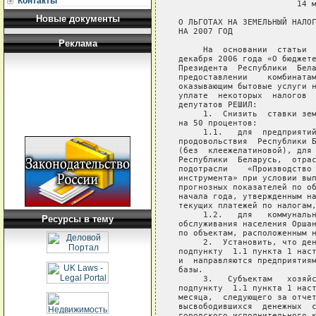
Контакты
                        14 м
Новые документы
О ЛЬГОТАХ НА ЗЕМЕЛЬНЫЙ НАЛОГ
НА 2007 ГОД

Реклама
     На  основании  статьи  
декабря 2006 года «О бюджете
Президента  Республики  Бела
предоставлении    комбинатам
оказывающим бытовые услуги н
уплате  некоторых  налогов  
депутатов РЕШИЛ:

     1.  Снизить  ставки зем
на 50 процентов:

     1.1.   для  предприятий
продовольствия  Республики Б
(без  клеежелатиновой), для 
Республики  Беларусь,  отрас
подотрасли    «Производство 
инструмента» при условии вып
прогнозных показателей по об
начала года, утвержденным на
текущих платежей по налогам,
     1.2.   для   коммунальн
Ресурсы в тему
обслуживания населения Оршан
по объектам, расположенным н
     2.  Установить, что ден
подпункту  1.1 пункта 1 наст
и  направляются предприятиям
базы.

     3.   Субъектам   хозяйс
подпункту  1.1 пункта 1 наст
месяца,  следующего за отчет
высвободившихся  денежных  с
городского исполнительного к