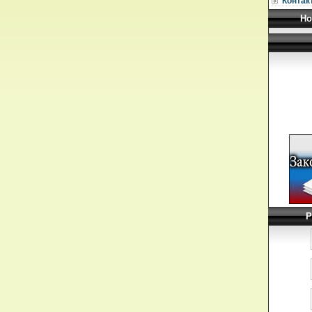
Контак
Но
Р