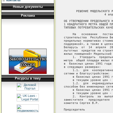
Контакты
Новые документы
       РЕШЕНИЕ МЯДЕЛЬСКОГО Р
                       4 апр
Реклама
ОБ УТВЕРЖДЕНИИ ПРЕДЕЛЬНОГО Н
1 КВАДРАТНОГО МЕТРА ОБЩЕЙ ПЛ
ТИПОВЫХ ПОТРЕБИТЕЛЬСКИХ КАЧЕ
     На   основании   постан
строительства  Республики Бе
предельных нормативах стоимо
поддержкой», а также в целях
Беларусь  от  14  апреля  20
льготных  кредитов на строит
жилых помещений» Мядельский 
     1.  Утвердить  предельн
метра  общей площади жилых п
в  базисных ценах 1991 года 
в следующих размерах:

     1.1.  для  кооперативно
сетями и благоустройством:

     в базисных ценах 1991 г
Ресурсы в тему
     в текущем уровне цен - 
     1.2.  для  индивидуальн
способом без инженерных сете
     в базисных ценах 1991 г
     в текущем уровне цен - 
     2.  Контроль  за  выпол
заместителя   председателя  
комитета Сергея В.Р.

Председатель                