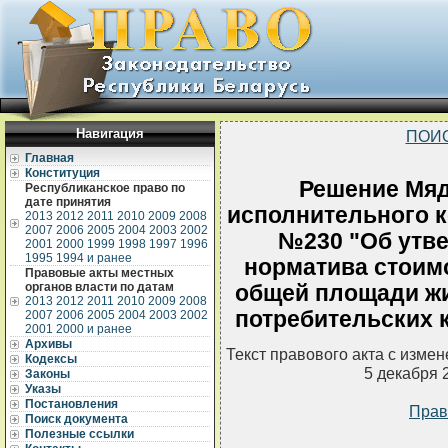
Навигация
ПОИ
Главная
Конституция
Решение Мяд
Республиканское право по
дате принятия
исполнительного ко
2013
2012
2011
2010
2009
2008
2007
2006
2005
2004
2003
2002
№230 "Об утв
2001
2000
1999
1998
1997
1996
1995
1994 и ранее
норматива стоимо
Правовые акты местных
органов власти по датам
общей площади ж
2013
2012
2011
2010
2009
2008
потребительских к
2007
2006
2005
2004
2003
2002
2001
2000 и ранее
Архивы
Текст правового акта с изме
Кодексы
5 декабря 
Законы
Указы
Постановления
Прав
Поиск документа
Полезные ссылки