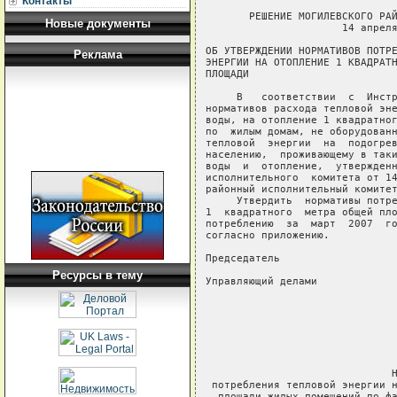
Контакты
       РЕШЕНИЕ МОГИЛЕВСКОГО РАЙ
Новые документы
                      14 апреля
ОБ УТВЕРЖДЕНИИ НОРМАТИВОВ ПОТРЕ
Реклама
ЭНЕРГИИ НА ОТОПЛЕНИЕ 1 КВАДРАТН
ПЛОЩАДИ

     В   соответствии  с  Инстр
нормативов расхода тепловой эне
воды, на отопление 1 квадратног
по  жилым домам, не оборудованн
тепловой  энергии  на  подогрев
населению,  проживающему в таки
воды  и  отопление,  утвержденн
исполнительного  комитета от 14
районный исполнительный комитет
     Утвердить  нормативы потре
1  квадратного  метра общей пло
потреблению  за  март  2007  го
согласно приложению.

Председатель                   
Ресурсы в тему
Управляющий делами             
                               
                               
                               
                               
                               
                              Н
 потребления тепловой энергии н
  площади жилых помещений по фа