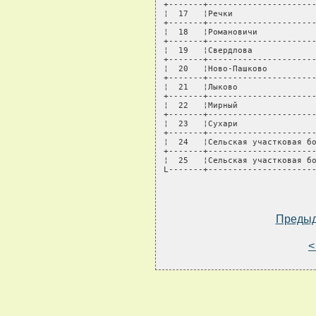
+-------+----------------------
¦  17   ¦Речки                 
+-------+----------------------
¦  18   ¦Романовичи            
+-------+----------------------
¦  19   ¦Свердлова             
+-------+----------------------
¦  20   ¦Ново-Пашково          
+-------+----------------------
¦  21   ¦Лыково                
+-------+----------------------
¦  22   ¦Мирный                
+-------+----------------------
¦  23   ¦Сухари                
+-------+----------------------
¦  24   ¦Сельская участковая бо
+-------+----------------------
¦  25   ¦Сельская участковая бо
L-------+----------------------
Преды
<