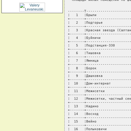
                               
--------T----------------------
¦   1   ¦Брыли                 
+-------+----------------------
¦   2   ¦Подгорье              
+-------+----------------------
¦   3   ¦Красная звезда (Салтан
+-------+----------------------
¦   4   ¦Буйничи               
+-------+----------------------
¦   5   ¦Подстанция-330        
+-------+----------------------
¦   6   ¦Тишовка               
+-------+----------------------
¦   7   ¦Ямница                
+-------+----------------------
¦   8   ¦Борок                 
+-------+----------------------
¦   9   ¦Дашковка              
+-------+----------------------
¦  10   ¦Дом-интернат          
+-------+----------------------
¦  11   ¦Межисетки             
+-------+----------------------
¦  12   ¦Межисетки, частный сек
+-------+----------------------
¦  13   ¦Кадино                
+-------+----------------------
¦  14   ¦Восход                
+-------+----------------------
¦  15   ¦Вейно                 
+-------+----------------------
¦  16   ¦Полыковичи            