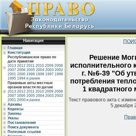
Навигация
ПОИ
Главная
Конституция
Решение Мог
Республиканское право по
дате принятия
исполнительного к
2013
2012
2011
2010
2009
2008
2007
2006
2005
2004
2003
2002
г. №6-39 "Об у
2001
2000
1999
1998
1997
1996
1995
1994 и ранее
потребления тепло
Правовые акты местных
органов власти по датам
1 квадратного
2013
2012
2011
2010
2009
2008
2007
2006
2005
2004
2003
2002
Текст правового акта с изме
2001
2000 и ранее
Архивы
5 декабря 
Кодексы
Законы
Прав
Указы
Постановления
Поиск документа
Полезные ссылки