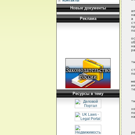
Контакты
 
Новые документы
а
н
Реклама
а
с
п
п
 
о
о
н
ра
 
 
т
 
с
п
 
м
и
т
Ресурсы в тему
 
 
ты
 
х
п
н
 
 
 
р