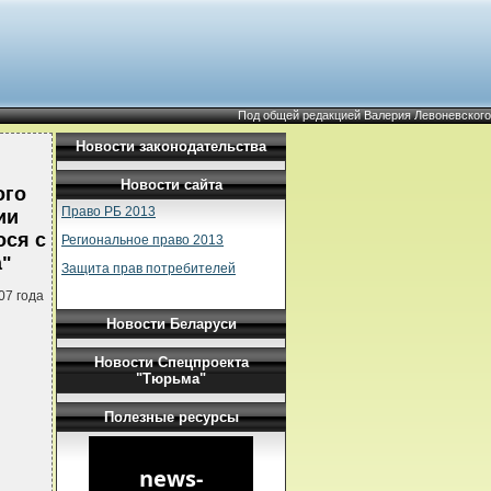
Под общей редакцией Валерия Левоневского
Новости законодательства
Новости сайта
ого
Право РБ 2013
ии
ося с
Региональное право 2013
а"
Защита прав потребителей
07 года
Новости Беларуси
Новости Спецпроекта
"Тюрьма"
Полезные ресурсы