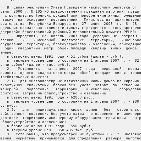
    В  целях реализации Указа Президента Республики Беларусь от  
преля  2000 г. № 185 «О предоставлении гражданам льготных  кредит
а  строительство (реконструкцию) или приобретение жилых помещений
  также  на  основании  постановления  Министерства  архитектуры 
троительства  Республики Беларусь от  27  июня  2005  г.  №  28  
редельных нормативах стоимости жилья, строящегося с государственн
оддержкой» Берестовицкий районный исполнительный комитет РЕШИЛ:

    1.  Определить  на  апрель  2007 года  усредненные  затраты  
своению    и    инженерной   подготовке   территории,   инженерно
борудованию  территории, благоустройству и озеленению, приходящие
а  один  квадратный  метр  общей площади  квартир  жилых  домов, 
змере:

    в базисных ценах 1991 года - 51 рубль (далее - руб.);

    в  текущем уровне цен по состоянию на 1 апреля 2007 г. -  82,
ысячи рублей (далее - тыс. руб.).

    2.   Установить   на  апрель  2007  года  предельный   нормат
тоимости  одного  квадратного метра  общей  площади  жилья  типов
отребительских качеств:

    2.1.  для многоквартирных пятиэтажных жилых домов из кирпича 
елкоштучных  силикатных  блоков без  учета  затрат  по  освоению 
нженерной    подготовке   территории,   инженерному    оборудован
ерритории, затрат на благоустройство и озеленение:

    в базисных ценах 1991 года - 628,3 руб.;

    в  текущем уровне цен по состоянию на 1 апреля 2007 г. - 980,
с. руб.;

    2.2.   для   индивидуальных  жилых  домов   без   строительст
озяйственных  построек, без учета затрат по освоению  и  инженерн
одготовке  территории, инженерному оборудованию территории,  затр
а благоустройство и озеленение:

    в базисных ценах 1991 года - 550 руб.;

    в текущем уровне цен - 858,405 тыс. руб.

    3.  Установить, что предусмотренные пунктами 1 и  2  настояще
ешения  нормативы  применяются  для определения  размера  льготно