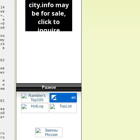
14

ов

»,

 и

«О

ой

по

му

ся

 в

62

ив

ых

 и

 и

Разное
ию

61

ва

ой

ат

го

го
