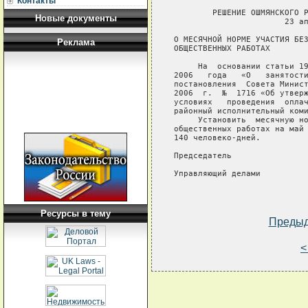
Контакты
        РЕШЕНИЕ ОШМЯНСКОГО Р
Новые документы
                       23 ап
О МЕСЯЧНОЙ НОРМЕ УЧАСТИЯ БЕЗ
Реклама
ОБЩЕСТВЕННЫХ РАБОТАХ

     На  основании статьи 1
2006   года   «О   занятости
постановления  Совета Минист
2006  г.  №  1716 «Об утверж
условиях   проведения  оплач
районный исполнительный коми
     Установить  месячную но
общественных работах на май 
140 человеко-дней.

Председатель                
Управляющий делами          
Ресурсы в тему
Преды
<