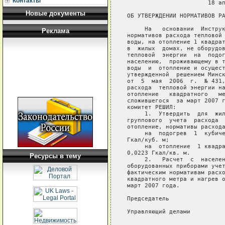
Контакты
                       18 ап
Новые документы
ОБ УТВЕРЖДЕНИИ НОРМАТИВОВ РА
     На   основании  Инструк
Реклама
нормативов расхода тепловой 
воды, на отопление 1 квадрат
в  жилых  домах, не оборудов
тепловой  энергии  на  подог
населению,  проживающему в т
воды  и  отопление и осущест
утвержденной  решением Минск
от  5  мая  2006  г.  № 431,
расхода  тепловой энергии на
отопление   квадратного   ме
сложившегося  за март 2007 г
комитет РЕШИЛ:

     1.  Утвердить  для  жил
группового  учета  расхода  
отопление, нормативы расхода
     на  подогрев  1  кубиче
Гкал/куб. м;

     на  отопление  1 квадра
0,0223 Гкал/кв. м.

Ресурсы в тему
     2.   Расчет  с  населен
оборудованных приборами учет
фактическим нормативам расхо
квадратного метра и нагрев о
март 2007 года.

Председатель                
Управляющий делами          