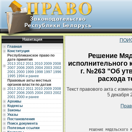
Навигация
ПОИ
Главная
Конституция
Решение Мяд
Республиканское право по
дате принятия
исполнительного к
2013
2012
2011
2010
2009
2008
2007
2006
2005
2004
2003
2002
г. №263 "Об у
2001
2000
1999
1998
1997
1996
1995
1994 и ранее
расхода т
Правовые акты местных
органов власти по датам
Текст правового акта с изме
2013
2012
2011
2010
2009
2008
2007
2006
2005
2004
2003
2002
5 декабря 
2001
2000 и ранее
Архивы
Прав
Кодексы
Законы
Указы
Постановления
Поиск документа
Полезные ссылки
       РЕШЕНИЕ МЯДЕЛЬСКОГО Р