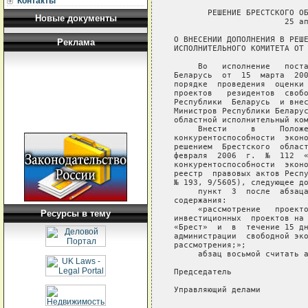
Контакты
       РЕШЕНИЕ БРЕСТСКОГО ОБ
Новые документы
                       25 ап
О ВНЕСЕНИИ ДОПОЛНЕНИЯ В РЕШЕ
Реклама
ИСПОЛНИТЕЛЬНОГО КОМИТЕТА ОТ 
     Во   исполнение   поста
Беларусь  от  15  марта  200
порядке  проведения  оценки 
проектов   резидентов  свобо
Республики  Беларусь  и внес
Министров Республики Беларус
областной исполнительный ком
     Внести     в     Положе
конкурентоспособности  эконо
решением  Брестского  област
февраля  2006  г.  №  112  «
конкурентоспособности  эконо
реестр  правовых актов Респу
№ 193, 9/5605), следующее до
     пункт  3  после  абзаца
содержания:

     «рассмотрение   проекто
Ресурсы в тему
инвестиционных  проектов на 
«Брест»  и  в  течение 15 дн
администрации  свободной эко
рассмотрения;»;

     абзац восьмой считать а
Председатель                
Управляющий делами          