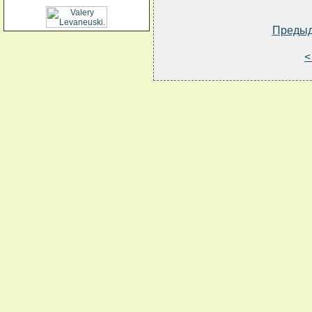
Преды
<