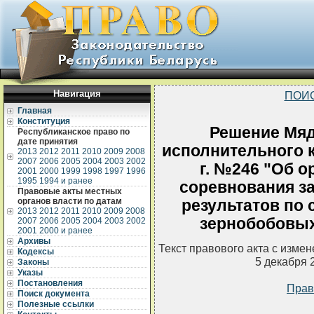
Навигация
ПОИ
Главная
Конституция
Решение Мяд
Республиканское право по
дате принятия
исполнительного к
2013
2012
2011
2010
2009
2008
2007
2006
2005
2004
2003
2002
г. №246 "Об о
2001
2000
1999
1998
1997
1996
1995
1994 и ранее
соревнования з
Правовые акты местных
органов власти по датам
результатов по 
2013
2012
2011
2010
2009
2008
зернобобовых 
2007
2006
2005
2004
2003
2002
2001
2000 и ранее
Архивы
Текст правового акта с изме
Кодексы
5 декабря 
Законы
Указы
Постановления
Прав
Поиск документа
Полезные ссылки