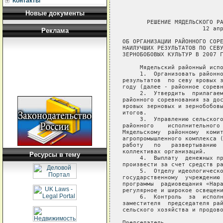
Контакты
Новые документы
       РЕШЕНИЕ МЯДЕЛЬСКОГО РАЙОННОГО ИСПОЛНИТЕЛЬНОГО КОМИТЕТА
                       12 апреля 2007 г. № 246

ОБ ОРГАНИЗАЦИИ РАЙОННОГО СОРЕВНОВАНИЯ ЗА ДОСТИЖЕНИЕ
НАИЛУЧШИХ РЕЗУЛЬТАТОВ ПО СЕВУ ЯРОВЫХ ЗЕРНОВЫХ И
ЗЕРНОБОБОВЫХ КУЛЬТУР В 2007 ГОДУ

     Мядельский районный исполнительный комитет РЕШИЛ:
     1.  Организовать районное соревнование за достижение  наилучших
результатов  по севу яровых зерновых и зернобобовых культур  в  2007
году (далее - районное соревнование).
     2.  Утвердить  прилагаемую  Инструкцию  о  порядке  организации
районного соревнования за достижение наилучших результатов  по  севу
яровых зерновых и зернобобовых культур в 2007 году и подведения  его
итогов.
     3.  Управлению сельского хозяйства и продовольствия Мядельского
районного    исполнительного   комитета   (далее   -   райисполком),
Мядельскому  районному  комитету Белорусского  профсоюза  работников
агропромышленного комплекса (Юркевич Н.А.) провести  организаторскую
работу   по   развертыванию   районного  соревнования   в   трудовых
коллективах организаций.
     4.  Выплату  денежных премий победителям районного соревнования
произвести за счет средств районного бюджета.
     5.  Отделу идеологической работы райисполкома (Зуевская  В.С.),
государственному  учреждению «Редакция газеты «Нарачанская  зара»  и
программы  радиовещания «Нарачанская хваля» (Жуков П.С.)  обеспечить
регулярное и широкое освещение хода районного соревнования.
     6.  Контроль  за  исполнением настоящего решения  возложить  на
заместителя  председателя райисполкома Гернович  Н.В.  и  управление
сельского хозяйства и продовольствия райисполкома.
     
Председатель                                           А.И.Даниленко
                                                                    
Управляющий делами                                    Н.А.Шелопугина
     
                                            УТВЕРЖДЕНО
                                            Решение
                                            Мядельского районного
                                            исполнительного комитета
                                            12.04.2007 № 246

ИНСТРУКЦИЯ
о порядке организации районного соревнования за достижение наилучших
результатов по севу яровых зерновых и зернобобовых культур в 2007
году и подведения его итогов

     1.  Инструкция о порядке организации районного соревнования  за
достижение   наилучших  результатов  по  севу  яровых   зерновых   и
зернобобовых  культур в 2007 году и подведения его итогов  (далее  -
Инструкция) определяет порядок организации, проведения и  подведения
итогов районного соревнования за достижение наилучших результатов по
севу  яровых  зерновых и зернобобовых культур в 2007 году  (далее  -
районное соревнование).
     2.  В  районном  соревновании принимают  участие  и  признаются
победителями сельскохозяйственные и иные организации, осуществляющие
производство сельскохозяйственной продукции, в том числе филиалы или
иные  обособленные  подразделения  юридических  лиц,  осуществляющие
предпринимательскую       деятельность        по        производству
сельскохозяйственной продукции (далее - сельскохозяйственные и  иные
организации        (их        филиалы),        трактористы-машинисты
сельскохозяйственного производства, занятые на севе яровых  зерновых
и  зернобобовых культур, погрузке и внесении органических удобрений,
внесении  твердых  и жидких минеральных удобрений, подготовке  почвы
(пахота,   культивация,   предпосевная  обработка   комбинированными
агрегатами).
     3. Победителями районного соревнования признаются:
     3.1.  сельскохозяйственные  и иные  организации  (их  филиалы),
обеспечившие сев зерновых и зернобобовых культур в оптимальные сроки
при  высоком  качестве  выполнения всех агротехнических  требований,
выполнившие    доведенные   управлением   сельского   хозяйства    и
продовольствия   Мядельского  районного   исполнительного   комитета
(далее  -  райисполком)  задания по  севу  зерновых  и  зернобобовых
культур согласно графику сева;
     3.2.    среди   трактористов-машинистов   сельскохозяйственного
производства,   занятых  на  погрузке  органических   удобрений,   -
трактористы-машинисты      сельскохозяйственного       производства,
погрузившие наибольшее количество тонн органических удобрений;
     3.3.    среди   трактористов-машинистов   сельскохозяйственного
производства,   занятых  на  внесении  органических   удобрений,   -
трактористы-машинисты  сельскохозяйственного  производства,  внесшие
наибольшее количество тонн органических удобрений;
     3.4.    среди   трактористов-машинистов   сельскохозяйственного
производства, занятых на внесении твердых минеральных  удобрений,  -
трактористы-машинисты  
Реклама
Ресурсы в тему