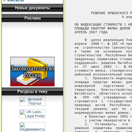
Контакты
Новые документы
        РЕШЕНИЕ ОРШАНСКОГО Р
                       9 апр
Реклама
ОБ ИНДЕКСАЦИИ СТОИМОСТИ 1 КВ
ПЛОЩАДИ КВАРТИР ЖИЛЫХ ДОМОВ 
АПРЕЛЬ 2007 ГОДА

     В  целях реализации Ука
апреля  2000 г. № 185 «О пре
на  строительство (реконстру
а  также  на  основании  пос
строительства  Республики Бе
предельных нормативах стоимо
поддержкой», решения Витебск
от  27  июля  2005  г.  № 49
стоимости жилья, строящегося
районный исполнительный коми
     1.  Произвести индексац
площади  квартир  жилых  дом
инженерной    подготовке   т
территории,  благоустройству
Ресурсы в тему
Витебского  областного испол
№   499  «Об  утверждении  п
строящегося  с  государствен
правовых  актов  Республики 
текущий  уровень  цен  по  с
индивидуальных жилых домов:

     в базисных ценах 1991 г
     с учетом перерасчета в 
     2.   Установить,  что  
решения  нормативы  применяю
кредита   и   величины   одн