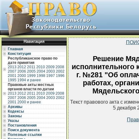
Навигация
ПОИ
Главная
Конституция
Решение Мяд
Республиканское право по
дате принятия
исполнительного к
2013
2012
2011
2010
2009
2008
2007
2006
2005
2004
2003
2002
г. №281 "Об опл
2001
2000
1999
1998
1997
1996
1995
1994 и ранее
работах, орган
Правовые акты местных
органов власти по датам
Мядельского 
2013
2012
2011
2010
2009
2008
2007
2006
2005
2004
2003
2002
Текст правового акта с изме
2001
2000 и ранее
Архивы
5 декабря 
Кодексы
Законы
Прав
Указы
Постановления
Поиск документа
Полезные ссылки