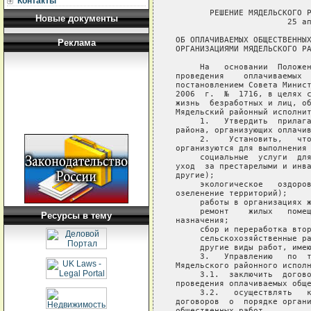
Контакты
       РЕШЕНИЕ МЯДЕЛЬСКОГО Р
Новые документы
                       25 ап
ОБ ОПЛАЧИВАЕМЫХ ОБЩЕСТВЕННЫХ
Реклама
ОРГАНИЗАЦИЯМИ МЯДЕЛЬСКОГО РА
     На   основании  Положен
проведения    оплачиваемых  
постановлением Совета Минист
2006  г.  №  1716, в целях с
жизнь  безработных и лиц, об
Мядельский районный исполнит
     1.   Утвердить  прилага
района, организующих оплачив
     2.    Установить,   что
организуются для выполнения 
     социальные  услуги  для
уход  за престарелыми и инва
другие);

     экологическое   оздоров
озеленение территорий);

     работы в организациях ж
     ремонт    жилых   помещ
Ресурсы в тему
назначения;

     сбор и переработка втор
     сельскохозяйственные ра
     другие виды работ, имею
     3.   Управлению   по  т
Мядельского районного исполн
     3.1.  заключить  догово
проведения оплачиваемых обще
     3.2.   осуществлять   к
договоров  о  порядке органи
общественных работ.
