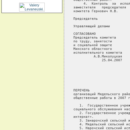
     4.  Контроль  за  испол
заместителя   председателя  
комитета Гернович Н.В.

Председатель                
Управляющий делами          
СОГЛАСОВАНО                 
Председатель комитета

по труду, занятости

и социальной защите

Минского областного

исполнительного комитета

          А.В.Миколуцкая

              25.04.2007

                            
                            
                            
                            
                            
ПЕРЕЧЕНЬ

организаций Мядельского райо
общественные работы в 2007 г
   1.  Государственное учреж
социального обслуживания нас
   2. Государственное учрежд
интернат».

   3. Занарочский сельский и
   4. Мядельский сельский ис
   5. Нарочский сельский исп