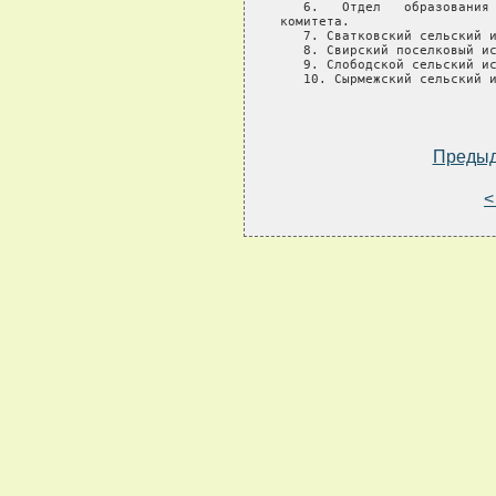
   6.   Отдел   образования 
комитета.

   7. Сватковский сельский и
   8. Свирский поселковый ис
   9. Слободской сельский ис
   10. Сырмежский сельский и
Преды
<