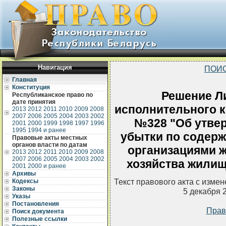
Навигация
ПОИС
Главная
Конституция
Решение Л
Республиканское право по
дате принятия
исполнительного ко
2013
2012
2011
2010
2009
2008
2007
2006
2005
2004
2003
2002
№328 "Об утве
2001
2000
1999
1998
1997
1996
1995
1994 и ранее
убытки по содер
Правовые акты местных
органов власти по датам
организациями 
2013
2012
2011
2010
2009
2008
2007
2006
2005
2004
2003
2002
хозяйства жилищ
2001
2000 и ранее
Архивы
Текст правового акта с изме
Кодексы
Законы
5 декабря 
Указы
Постановления
Прав
Поиск документа
Полезные ссылки