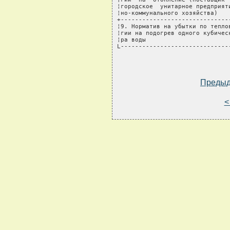
¦городское  унитарное предприят
¦но-коммунального хозяйства)   
+------------------------------
¦9. Норматив на убытки по тепло
¦гии на подогрев одного кубичес
¦ра воды                       
L------------------------------
Преды
<