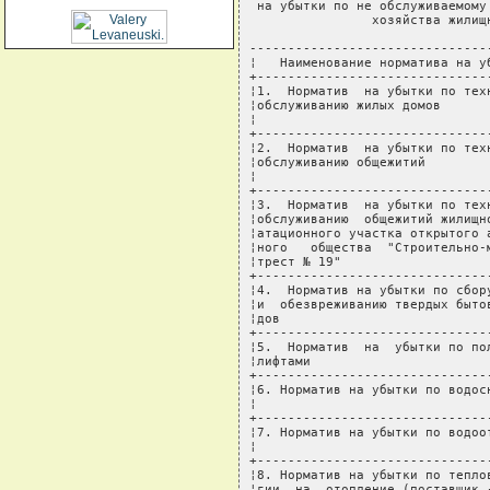
 на убытки по не обслуживаемому
                хозяйства жилищн
-------------------------------
¦   Наименование норматива на у
+------------------------------
¦1.  Норматив  на убытки по тех
¦обслуживанию жилых домов      
¦                              
+------------------------------
¦2.  Норматив  на убытки по тех
¦обслуживанию общежитий        
¦                              
+------------------------------
¦3.  Норматив  на убытки по тех
¦обслуживанию  общежитий жилищн
¦атационного участка открытого 
¦ного   общества  "Строительно-
¦трест № 19"                   
+------------------------------
¦4.  Норматив на убытки по сбор
¦и  обезвреживанию твердых быто
¦дов                           
+------------------------------
¦5.  Норматив  на  убытки по по
¦лифтами                       
+------------------------------
¦6. Норматив на убытки по водос
¦                              
+------------------------------
¦7. Норматив на убытки по водоо
¦                              
+------------------------------
¦8. Норматив на убытки по тепло
¦гии  на  отопление (поставщик 