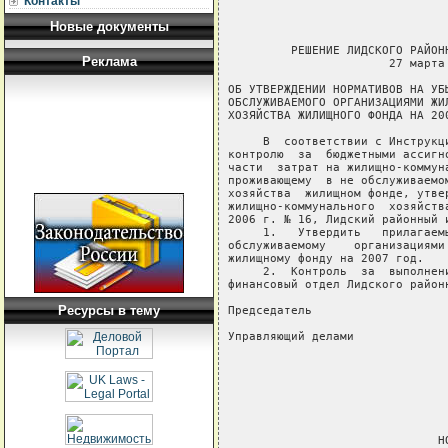
Контакты
Новые документы
         РЕШЕНИЕ ЛИДСКОГО РАЙОН
Реклама
                       27 марта 
ОБ УТВЕРЖДЕНИИ НОРМАТИВОВ НА УБЫ
ОБСЛУЖИВАЕМОГО ОРГАНИЗАЦИЯМИ ЖИЛ
ХОЗЯЙСТВА ЖИЛИЩНОГО ФОНДА НА 200
     В  соответствии с Инструкц
контролю  за  бюджетными ассигн
части  затрат на жилищно-коммун
проживающему  в не обслуживаемо
хозяйства  жилищном фонде, утве
жилищно-коммунального  хозяйств
2006 г. № 16, Лидский районный 
     1.   Утвердить   прилагаем
обслуживаемому    организациями
жилищному фонду на 2007 год.

     2.  Контроль  за  выполнен
финансовый отдел Лидского район
Ресурсы в тему
Председатель                   
Управляющий делами             
                                
                                
                               
                               
                               
                              НО