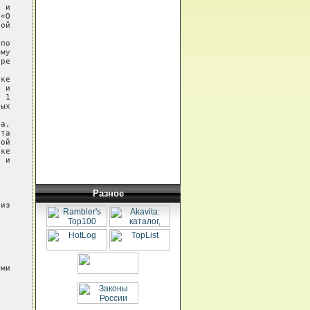
 и

«О

ой

по

му

ре

ке

 и

 1

ых

а,

та

ой

ке

 и

Разное
из

ми
