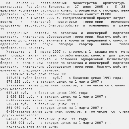
    На   основании   постановления   Министерства   архитектуры  
троительства  Республики Беларусь от  27  июня  2005  г.  №  28  
редельных нормативах стоимости жилья, строящегося с государственн
оддержкой» Лидский районный исполнительный комитет РЕШИЛ:

    Утвердить с 1 марта 2007 г. средневзвешенный процент затрат  
своению    и    инженерной   подготовке   территории,   инженерно
борудованию  территории, благоустройству  и  озеленению  в  разме
39.

    Усредненные   затраты  по  освоению  и  инженерной   подготов
ерритории,  инженерному оборудованию территории, благоустройству 
зеленению дополнительно включать в норматив предельной стоимости 
вадратного    метра   общей   площади   квартир    жилья    типов
отребительских качеств.

    Утвердить  с  1  марта 2007 г. стоимость 1  квадратного  метр
бщей  площади  жилья  типовых потребительских качеств  для  расче
азмера  льготного  кредита  и  величины  одноразовой  безвозмездн
убсидии  с  включением  затрат по освоению и инженерной  подготов
ерритории,  инженерному оборудованию территории, благоустройству 
зеленению в следующих размерах:

    5-этажные жилые дома серии 90:

    547,621 рубля (далее - руб.) - в базисных ценах 1991 года;

    879 558 руб. - в текущих ценах на 1 марта 2007 г.;

    5-этажные  жилые дома иных проектов, в том числе со стенами  
ругих материалов:

    657,15 руб. - в базисных ценах 1991 года;

    1 056 128 руб. - в текущих ценах на 1 марта 2007 г.;

    6-10-этажные жилые дома серии 90:

    536,11 руб. - в базисных ценах 1991;

    861 069 руб. - в текущих ценах на 1 марта 2007 г.;

    6-10-этажные жилые дома иных проектов, в том числе  со  стена
з других материалов:

    643,32 руб. - в базисных ценах 1991 года;

    1 033 901 руб. - в текущих ценах на 1 марта 2007 г.;

    индивидуальные жилые дома:
