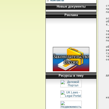
Контакты
 
с
Новые документы
п
п
Реклама
 
о
о
4,
 
т
о
к
п
 
о
р
с
т
о
 
 
 
 
Ресурсы в тему
д
 
 
 
 
 
 
и
 
 
 