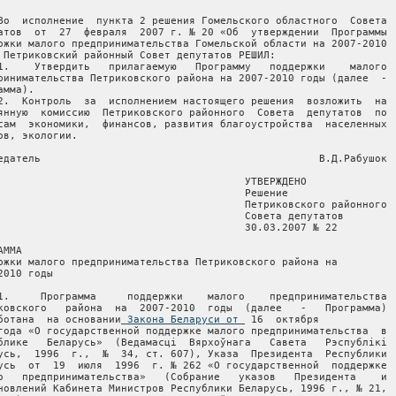
Во  исполнение  пункта 2 решения Гомельского областного  Совета

атов  от  27  февраля  2007 г. № 20 «Об  утверждении  Программы

ржки малого предпринимательства Гомельской области на 2007-2010

 Петриковский районный Совет депутатов РЕШИЛ:

1.    Утвердить   прилагаемую   Программу   поддержки    малого

ринимательства Петриковского района на 2007-2010 годы (далее  -

амма).

2.  Контроль  за  исполнением настоящего решения  возложить  на

янную  комиссию  Петриковского районного  Совета  депутатов  по

сам  экономики,  финансов, развития благоустройства  населенных

ов, экологии.

едатель                                             В.Д.Рабушок

                                        УТВЕРЖДЕНО

                                        Решение

                                        Петриковского районного

                                        Совета депутатов

                                        30.03.2007 № 22

ММА

ржки малого предпринимательства Петриковского района на

2010 годы

1.     Программа     поддержки    малого    предпринимательства

ковского   района  на  2007-2010  годы  (далее   -   Программа)

ботана  на основании
 Закона Беларуси от 
 16  октября
1996 года «О государственной поддержке малого предпринимательства  в
Республике   Беларусь»  (Ведамасцi  Вярхоўнага   Савета   Рэспублiкi
Беларусь,  1996  г.,  №  34, ст. 607), Указа  Президента  Республики
Беларусь  от  19  июля  1996  г. № 262 «О государственной  поддержке
малого   предпринимательства»   (Собрание   указов   Президента    и
постановлений Кабинета Министров Республики Беларусь, 1996 г., № 21,
ст.  514),  в  соответствии  с  Программой  социально-экономического
развития Республики Беларусь на 2006-2010 годы, утвержденной  Указом
Президента   Республики  Беларусь  от  12  июня  2006   г.   №   384
(Национальный  реестр правовых актов Республики Беларусь,  2006  г.,
№  92,  1/7667),  в целях развития и дополнительного  стимулирования
малого  предпринимательства Петриковского района  и  предусматривает
реализацию  основных направлений государственной  политики  в  сфере
малого предпринимательства.
     2.  Целью  настоящей Программы является дальнейшее формирование
благоприятных условий для устойчивого и динамичного развития  малого
предпринимательства посредством совершенствования форм и методов его
государственной     поддержки,    а    также    признание     малого
предпринимательства  сферой  экономической  деятельности,  способной
обеспечить  наиболее  быстрый и значительный социально-экономический
эффект.
     3. Основными задачами настоящей Программы являются:
     принятие   организационных   мер   по   достижению   прогнозных
параметров развития малого предпринимательства;
     совершенствование нормативной правовой базы;
     развитие    системы   финансово-кредитной   поддержки    малого
предпринимательства;
     совершенствование     информационного    обеспечения     малого
предпринимательства;
     активизация    процессов   взаимодействия    с    общественными
организациями (объединениями) предпринимателей;
     совершенствование  системы подготовки и  переподготовки  кадров
малого предпринимательства.
     4.   Реализация   мероприятий  настоящей  Программы   (согласно
приложению) осуществляется по следующим основным направлениям:
     4.1.  принятие  организационных мер  по  достижению  прогнозных
параметров развития малого предпринимательства.
     Мероприятия   направлены  на  разработку  основных  показателей
прогноза  развития малого предпринимательства Петриковского  района,
утверждение параметров развития малого предпринимательства;
     4.2. совершенствование нормативной правовой базы.
     Мероприятия  направлены  на  создание  благоприятной   правовой
среды   и   устранение  административных  барьеров,   препятствующих
эффективному функционированию субъектов малого предпринимательства;
     4.3.  развитие  системы  финансово-кредитной  поддержки  малого
предпринимательства.
     Предусматривается   финансовая   поддержка   субъектов   малого
предпринимательства,   реализующих   инвестиционные    проекты    по
приоритетным     направлениям:    производство     и     переработка
сельскохозяйственной  продукции,  производство  импортозамещающей  и
энергосберегающей   продукции,  выпуск  продукции   производственно-
технического   назначения,   потребительских   товаров,   увеличение
экспорта, реализация научно-технических разработок.
     Реализация  данных мероприятий позволит создать  новые  рабочие
места,    активизировать    производственную,    инновационную     и
инвестиционную деятельность субъектов малого предпринимательства;
     4.4.   совершенствование  информационного  обеспечения   малого
предпринимательства.
     Мероприятия    направлены   на   дальнейшее   совершенствование
информационной     поддержки     предпринимательства     посредством
предоставления    информационных    и    консультационных     услуг;
распространение  информационно-аналитических материалов  о  развитии
малого бизнеса в Петриковском районе;
     4.5.   активизация  процессов  взаимодействия  с  общественными
организациями (объединениями) предпринимателей.
     Мероприятия   направлены  на  взаимодействие  с   общественными
организациями   (объединениями)  предпринимателей   при   подготовке
проектов  нормативных  правовых актов по  вопросам  осуществления  и
регулирования  предпринимательской деятельности, а также  совместное
участие в проведении конференций, семинаров, круглых столов, деловых
клубов;
     4.6.  совершенствование  системы  подготовки  и  переподготовки
кадров для малого предпринимательства.
     Мероприятия    направлены   на   обучение   предпринимательству
посредством   совершенствования  системы  подготовки  переподготовки
кадров     как    для    вновь    создаваемых    субъектов    малого
предпринимательства, так и действующих, в том числе с использованием
для этих целей потенциала высших учебных учреждений.
     5.    Основным   источником   финансирования   мероприятий   по
реализации  Программы  являются средства районного  бюджета  на  эти
цели.
     6.  Осуществление  мероприятий по  реализации  Программы  будет
способствовать   устранению  факторов  и   тенденций,   сдерживающих
развитие    малого   предпринимательства,   совершенствованию    его
государственной  поддержки,  что  позволит  повысить   эффективность
работы  субъектов  малого  предпринимательства,  активизировать   их
производственную,   инновационную  и  инвестиционную   деятельность,
повысить  роль данного сектора в экономическом и социальном развитии
Петриковского района.
     Выполнение    настоящей   Программы    позволит    вовлечь    в
предпринимательскую деятельность широкие слои населения.
     
                                          Приложение
                                          к Программе поддержки
                                          малого предпринимательства
                                          Петриковского района
                                          на 2007-2010 годы
                                  
        Мероприятия по реализации Программы поддержки малого
     предпринимательства Петриковского района на 2007-2010 годы
                                  
-------T-----------------------------T-------------T---------------------¬ 
¦  №   ¦   Содержание мероприятий    ¦Срок исполне-¦     Исполнители     ¦
¦ п/п  ¦                             ¦     ния     ¦                     ¦
+------+-----------------------------+-------------+---------------------+ 
¦  1   ¦              2              ¦      3      ¦          4          ¦
+------+-----------------------------+-------------+---------------------+ 
¦  1.  ¦Организационные меры по достижению прогнозных параметров развития¦
¦      ¦                   малого предпринимательства                    ¦
+------+-----------------------------T-------------T---------------------+ 
¦ 1.1  ¦Разработка основных показате-¦  Ежегодно   ¦Отдел  экономики Пет-¦
¦      ¦лей  прогноза развития малого¦до 15 августа¦риковского  районного¦
¦      ¦предпринимательства    Петри-¦             ¦исполнительного коми-¦
¦      ¦ковского района              ¦             ¦тета  (далее - райис-¦
¦      ¦                             ¦             ¦полком)              ¦
+------+-----------------------------+-------------+---------------------+ 
¦ 1.2  ¦Утверждение параметров разви-¦  Ежегодно   ¦Отдел экономики райи-¦
¦      ¦тия  малого предпринимательс-¦             ¦сполкома,  управление¦
¦      ¦тва,  в том числе по созданию¦             ¦по труду, занятости и¦
¦      ¦новых рабочих мест субъектами¦             ¦социальной     защите¦
¦      ¦малого  предпринимательства в¦             ¦райисполкома         ¦
¦      ¦городском поселке Копаткевичи¦             ¦                     ¦
¦      ¦и городе Петрикове           ¦             ¦                     ¦
+------+-----------------------------+-------------+---------------------+ 
¦  2   ¦           Совершенствование нормативной правовой базы           ¦
+------+-----------------------------T-------------T---------------------+ 
¦ 2.1  ¦Подготовка   предложений   по¦  Ежегодно   ¦Отдел экономики райи-¦
¦      ¦внесению изменений и дополне-¦             ¦сполкома,   инспекция¦
¦      ¦ний в действующие нормативные¦             ¦Министерства по нало-¦
¦      ¦правовые   акты  по  вопросам¦             ¦гам  и сборам Респуб-¦
¦      ¦предпринимательства          ¦             ¦лики Беларусь по Пет-¦
¦      ¦                             ¦             ¦риковскому    району,¦
¦      ¦                             ¦             ¦финансовый отдел рай-¦
¦      ¦                             ¦             ¦исполкома            ¦
+------+-----------------------------+-------------+---------------------+ 
¦  3   ¦Развитие системы финансово-кредитной поддержки малого предприни- ¦
¦      ¦                           мательства                            ¦
+------+-----------------------------T-------------T---------------------+ 
¦ 3.1  ¦Оказание финансовой поддержки¦  Постоянно  ¦Управление  по труду,¦
¦      ¦субъектам малого предпринима-¦             ¦занятости  и социаль-¦
¦      ¦тельства  под  создание новых¦             ¦ной  защите райиспол-¦
¦      ¦рабочих мест                 ¦             ¦кома                 ¦
+------+-----------------------------+-------------+---------------------+ 
¦ 3.2  ¦Оказание финансовой поддержки¦  Постоянно  ¦Отдел экономики райи-¦
¦      ¦субъектам малого предпринима-¦             ¦сполкома,  финансовый¦
¦      ¦тельства путем частичной ком-¦             ¦отдел райисполкома   ¦
¦      ¦пенсации  расходов по выплате¦             ¦                     ¦
¦      ¦процентов за пользование бан-¦             ¦                     ¦
¦      ¦ковскими  кредитами,  направ-¦             ¦                     ¦
¦      ¦ленными  на финансирование их¦             ¦                     ¦
¦      ¦инвестиционных проектов      ¦             ¦                     ¦
+------+-----------------------------+-------------+---------------------+ 
¦  4   ¦Совершенствование информационного обеспечения малого предпринима-¦
¦      ¦                            тельства   