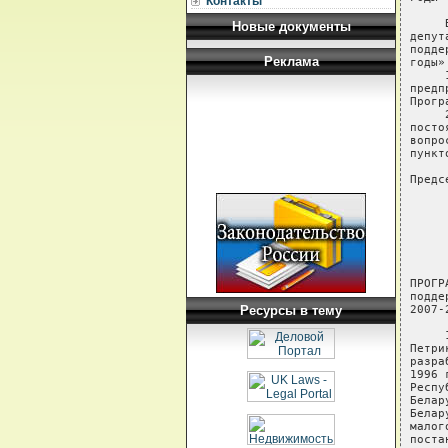
Контакты
     
Новые документы
депут
подде
Реклама
годы»
     
предп
Прогр
     
посто
вопро
пункт
Предс
     
     
     
     
     
ПРОГРА
подде
Ресурсы в тему
2007-
     
Петри
разра