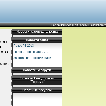
Под общей редакцией Валерия Левоневского
Новости законодательства
Новости сайта
в от
Право РБ 2013
ы
кого
Региональное право 2013
Защита прав потребителей
07 года
Новости Беларуси
Новости Спецпроекта
"Тюрьма"
Полезные ресурсы