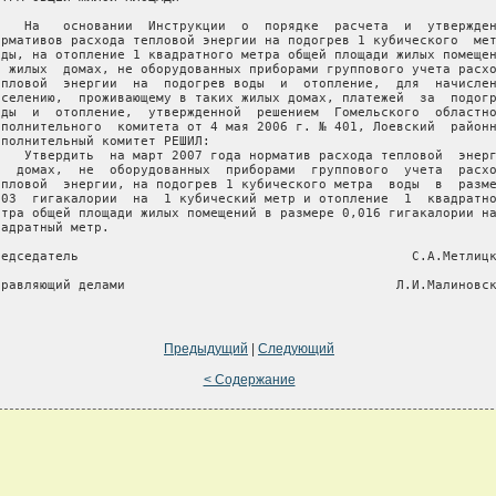
    На   основании  Инструкции  о  порядке  расчета  и  утвержден
ормативов расхода тепловой энергии на подогрев 1 кубического  мет
оды, на отопление 1 квадратного метра общей площади жилых помещен
  жилых  домах, не оборудованных приборами группового учета расхо
епловой  энергии  на  подогрев воды  и  отопление,  для  начислен
аселению,  проживающему в таких жилых домах, платежей  за  подогр
оды  и  отопление,  утвержденной  решением  Гомельского  областно
сполнительного  комитета от 4 мая 2006 г. № 401, Лоевский  районн
сполнительный комитет РЕШИЛ:

    Утвердить  на март 2007 года норматив расхода тепловой  энерг
   домах,  не  оборудованных  приборами  группового  учета  расхо
епловой  энергии, на подогрев 1 кубического метра  воды  в  разме
,03  гигакалории  на  1 кубический метр и отопление  1  квадратно
етра общей площади жилых помещений в размере 0,016 гигакалории на
вадратный метр.

редседатель                                           С.А.Метлицк
правляющий делами                                   Л.И.Малиновск
Предыдущий
|
Следующий
< Содержание