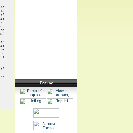
ия

ра

ий

да

ия

ев

го

ый

ии

да

ре

го

 1

ий

ий

Разное