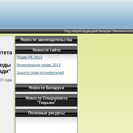
Под общей редакцией Валерия Левоневского
Новости законодательства
Новости сайта
итета
Право РБ 2013
а
воды
Региональное право 2013
ади"
Защита прав потребителей
07 года
Новости Беларуси
Новости Спецпроекта
"Тюрьма"
Полезные ресурсы