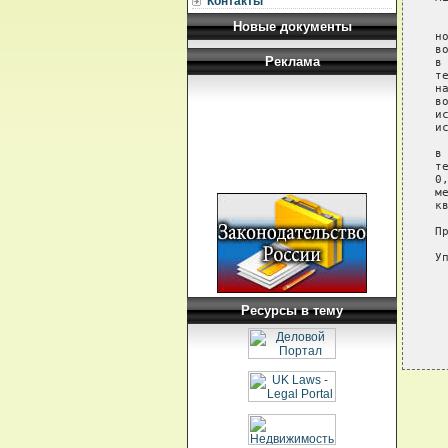
Контакты
 
Новые документы
н
в
Реклама
в
т
н
в
и
и
 
в
т
0
м
к
П
У
Ресурсы в тему