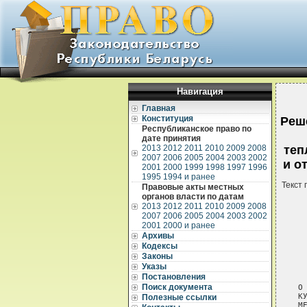
Навигация
Главная
Конституция
Реш
Республиканское право по
дате принятия
2013
2012
2011
2010
2009
2008
теп
2007
2006
2005
2004
2003
2002
и о
2001
2000
1999
1998
1997
1996
1995
1994 и ранее
Текст 
Правовые акты местных
органов власти по датам
2013
2012
2011
2010
2009
2008
2007
2006
2005
2004
2003
2002
2001
2000 и ранее
Архивы
Кодексы
Законы
 
Указы
 
Постановления
Поиск документа
О
К
Полезные ссылки
М